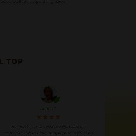
to... ed il tuo corpo ti ringrazierà...
AL TOP
Angela F.
Ho iniziato con la colazione Herbalife per
Mi stav
comodità, subito tanta energia, benessere e ho
voluto p