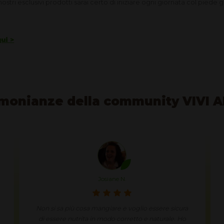
ostri esclusivi prodotti sarai certo di iniziare ogni giornata col piede gius
ui >
monianze della community VIVI 
Josiane N.
Non si sa più cosa mangiare e voglio essere sicura
di essere nutrita in modo corretto e naturale. Ho