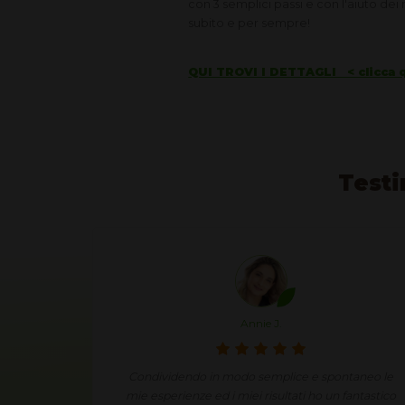
con 3 semplici passi e con l'aiuto dei n
subito e per sempre!
QUI TROVI I DETTAGLI < clicca q
Testi
Annie J.
 impiego
Condividendo in modo semplice e spontaneo le
eguito la
mie esperienze ed i miei risultati ho un fantastico