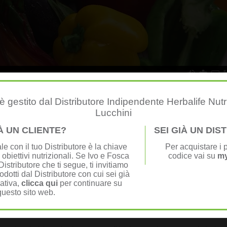
 gestito dal Distributore Indipendente Herbalife Nutr
Lucchini
IÀ UN CLIENTE?
SEI GIÀ UN DI
e con il tuo Distributore è la chiave
Per acquistare i p
 obiettivi nutrizionali. Se Ivo e Fosca
codice vai su
my
istributore che ti segue, ti invitiamo
one Sana ed Equilibrata
odotti dal Distributore con cui sei già
nativa,
clicca qui
per continuare su
questo sito web.