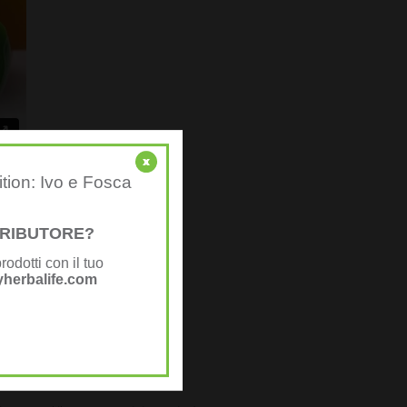
x
ition: Ivo e Fosca
STRIBUTORE?
rodotti con il tuo
herbalife.com