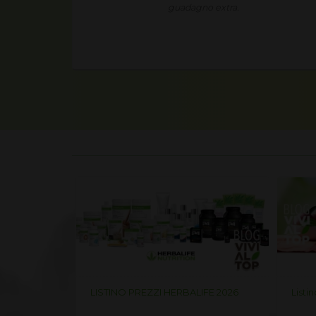
ia nuova
guadagno extra.
i crescita.
life 2026
LISTINO PREZZI HERBALIFE 2026
Listi