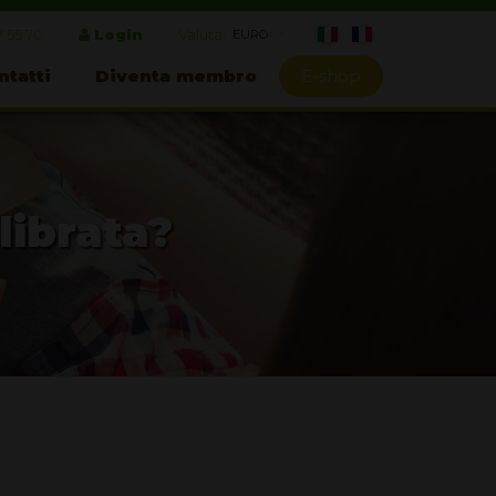
7 55 70
Login
Valuta:
ntatti
Diventa membro
E-shop
librata?