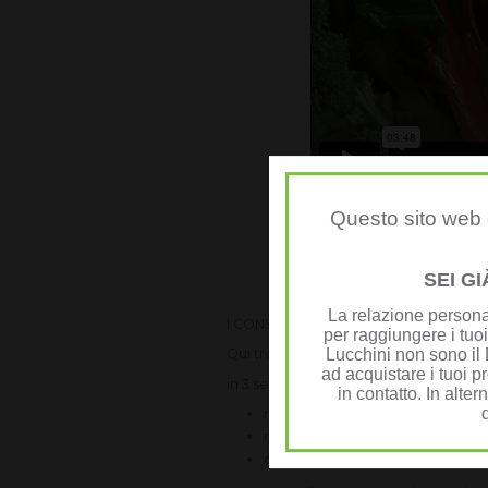
Questo sito web è
SEI G
La relazione personal
I CONSIGLI DI VIVIALTOP
per raggiungere i tuoi
Lucchini non sono il D
Qui trovi la nostra proposta di
Colazi
ad acquistare i tuoi pr
in 3 semplici passi
in contatto. In alter
reidratare
nutrire
dare energia