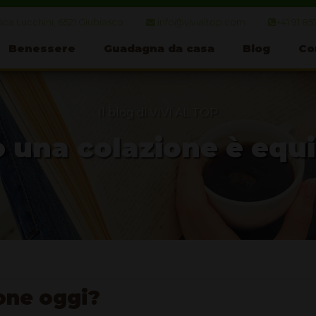
ca Lucchini, 6521 Giubiasco
info@vivialtop.com
+41 91 85
Benessere
Guadagna da casa
Blog
Co
Il blog di VIVI AL TOP
una colazione è equi
ione oggi?