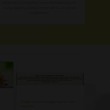
perso peso e centimetri, sono diventata Coach e
non ho m
svolgo questa attività a tempo pieno con grandi
Grazi
soddisfazioni.
Posso aiutarti a raggiungere i tuoi
Herbalife: p
obiettivi
opportunità