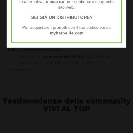
In alternativa,
clicca qui
per continuare su questo
Il più grande quarto trimestre di ricavi netti* nella storia
dell'azienda
sito web.
Ricavi netti* del quarto trimestre di $1.4 miliardi;
SEI GIÀ UN DISTRIBUTORE?
un
aumento del 15.6%
anno su anno precedente
EMEA ​Intero anno 2020
Per acquistare i prodotti con il tuo codice vai su
Ricavi netti* in
aumento del 21.1%
con $1,208.3 milioni
myherbalife.com
Punti volume in aumento del 21.1% con 1,562.5 milioni
EMEA Quarto trimestre 2020
Ricavi netti* in
aumento del 30.6%
con $315 milioni
Punti volume in aumento del 26.5% con 396 milioni
*Al netto dello sconto
Testimonianze della community
VIVI AL TOP