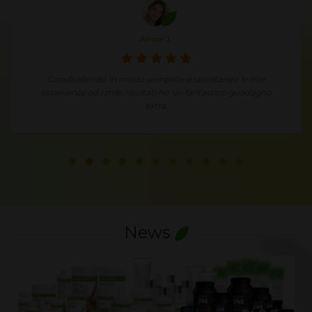
Annie J.
Condividendo in modo semplice e spontaneo le mie
esperienze ed i miei risultati ho un fantastico guadagno
extra.
News