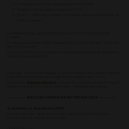
6 regioni su 6 hanno registrato un incremento
3 regioni con aumento magiore al 20%
EMEA.. +37% un trimestre incredibile grazie ai distributori di
tutto il mondo
La categoria energia, sport e fitness è cresciuta di circa il 45% nel secondo
trimestre.
La categoria di prodotti Weight Management "Controllo del peso" è cresciuta
del 12% nel trimestre.
Nutrizione mirata, che comprende la nostra offerta di prodotti per la salute e il
benessere, è cresciuto del 19%.
insomma… un’ottima compagnia , un’ottima azienda con la quale collaborare
e che offre sicurezza, gratificazioni ed ottime prospettive per il futuro
Approfittane!
Diventa Membro
e lavora con una delle aziende di maggior
successo al mondo… in u settore importante… il benessere delle persone.
------------- RISULTATI HERBALIFE NUTRITION 2023 ------------
4. trimestre e Annuali del 2023
Herbalife Nutrition - Appena annunciati i risultati economici del quarto
trimestre 2020 ed i risultati annuali 2020
LETTERA DEL CEO