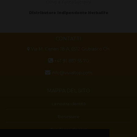
Di Ivo e Fosca Lucchini
Distributore indipendente Herbalife
CONTATTI
Via M. Ceneri 18 A, 6512 Giubiasco CH
+41 91 857 55 70
info@vivialtop.com
MAPPA DEL SITO
La nostra identità
Benessere
Guadagna da casa