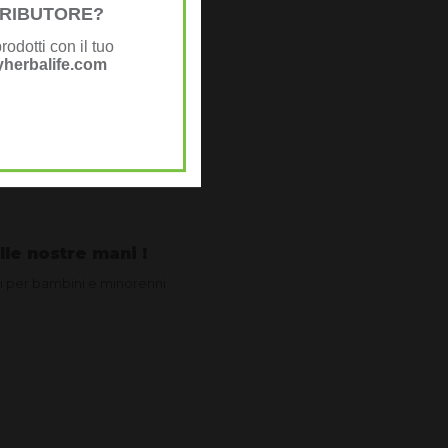
STRIBUTORE?
rodotti con il tuo
herbalife.com
limentari
lle nostre mani !
ori per bambini e minorenni
a