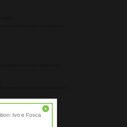
llabili.
que possiamo influire, controllare e
flusso del 12% sul nostro benessere
te
 benessere ed influiscono sulla nostra
x
ition: Ivo e Fosca