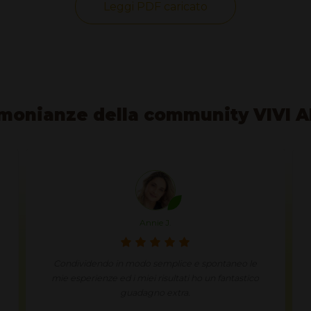
Leggi PDF caricato
monianze della community VIVI 
Josiane N.
Non si sa più cosa mangiare e voglio essere sicura
di essere nutrita in modo corretto e naturale. Ho
provato Herbalife, li uso ogni giorno quale sana
nutrizione e mangio per il piacere di mangiare.