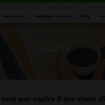
ca Lucchini, 6521 Giubiasco
info@vivialtop.com
+41 91 85
Benessere
Guadagna da casa
Blog
Co
Il blog di VIVI AL TOP
SALUTE
 test per capire il tuo stato 