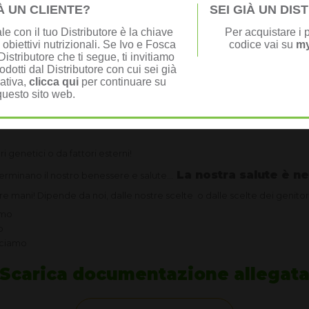
e e determina la nostra salute.
IÀ UN CLIENTE?
SEI GIÀ UN DI
tte di essere sani e star bene, di vivere bene, in salute ed a lungo
e con il tuo Distributore è la chiave
Per acquistare i p
 obiettivi nutrizionali. Se Ivo e Fosca
codice vai su
my
 nostro comportamento, dalle nostre scelte e dalle nostre abitudini a
istributore che ti segue, ti invitiamo
odotti dal Distributore con cui sei già
nativa,
clicca qui
per continuare su
questo sito web.
ssiamo controllare, dipendono da noi quindi sta a noi!
 genetici o da fattori esterni!
La nostra salute è ne
rminano il nostro benessere e salute...
stre mani! Dipende da noi, dalle nostre scelte o dalle scelte dei genit
amo
o
acciamo
Scarica documentazione allegat