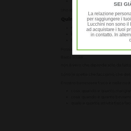
l'attività fisica regolare influisc
SEI G
Uno stile di vita sano ed attivo perme
La relazione personal
Quindi dipende da noi !
per raggiungere i tuoi
dal
Lucchini non sono il D
mangiare sano
ad acquistare i tuoi pr
bere molta acqua e
in contatto. In alter
fare regolare attività fisica
Possiamo gestire questi 3 punti, li po
Basta scuse...
non è vero che dipende solo da fattori
Sono le scelte che facciamo che dete
Il nostro benessere fisico è nelle no
cosa, quando e quanto mangi
cosa, quando e quanto beviam
quale e quanta attività fisica f