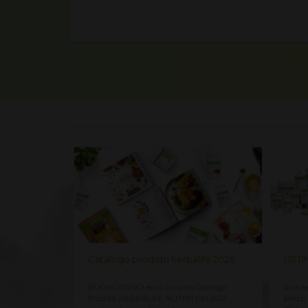
life 2026
LISTINO PREZZI HERBALIFE 2026
Listi
Catalogo
Richiedi qui il Listino Prezzi Herbalife 2026,
LISTI
ION 2026
prezzi ufficiali di vendita al cliente CLICCA
SVIZZE