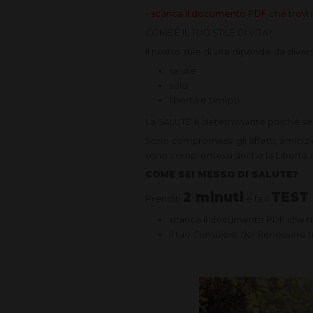
- scarica il documento PDF che trovi 
COME È IL TUO STILE DI VITA?
Il nostro stile di vita dipende da divers
salute
soldi
libertà e tempo
La SALUTE è determinante poiché senz
Sono compromessi gli affetti, amiciz
sono compromessi anche la Libertà ed 
COME SEI MESSO DI SALUTE?
2 minuti
TEST
Prenditi
e fa il
scarica il documento PDF che tro
Il tuo Consulent del Benessere t