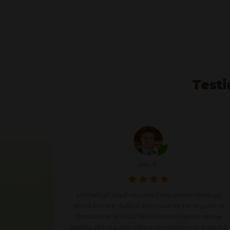
Testi
Annie J.
 impiego
Condividendo in modo semplice e spontaneo le
eguito la
mie esperienze ed i miei risultati ho un fantastico
ia nuova
guadagno extra.
i crescita.