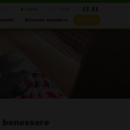
7 55 70
Login
Valuta:
ntatti
Diventa membro
E-shop
di benessere