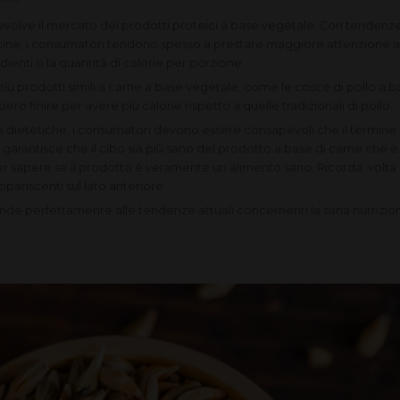
evolve il mercato dei prodotti proteici a base vegetale. Con tendenze
lutine, i consumatori tendono spesso a prestare maggiore attenzione a
dienti o la quantità di calorie per porzione.
iù prodotti simili a carne a base vegetale, come le cosce di pollo a 
ro finire per avere più calorie rispetto a quelle tradizionali di pollo.
dietetiche, i consumatori devono essere consapevoli che il termine 
 garantisce che il cibo sia più sano del prodotto a base di carne che è
er sapere se il prodotto è veramente un alimento sano. Ricorda: volta
pariscenti sul lato anteriore.
de perfettamente alle tendenze attuali concernenti la sana nutrizione 