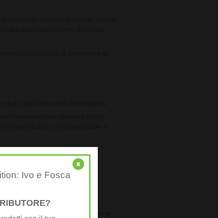
utrizionale. I nutrienti primari che le
 realtà piuttosto povere di questii
gono solo circa 1 g di proteine ​​per
rodotti dell'orzo sono di tendenza.
 non hanno ancora raggiunto molta
i fibra solubile. La fibra solubile è
.
x
ition: Ivo e Fosca
izzati su questo: non pensiamo
STRIBUTORE?
e può trarre beneficio dall'assunzione