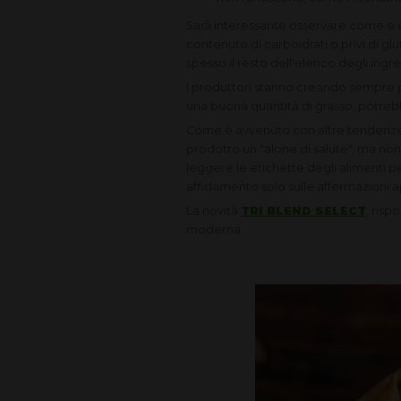
Sarà interessante osservare come si 
contenuto di carboidrati o privi di g
spesso il resto dell'elenco degli ingre
I produttori stanno creando sempre p
una buona quantità di grasso, potrebbe
Come è avvenuto con altre tendenze 
prodotto un "alone di salute", ma non
leggere le etichette degli alimenti p
affidamento solo sulle affermazioni ap
La novità
TRI BLEND SELECT
rispon
moderna.