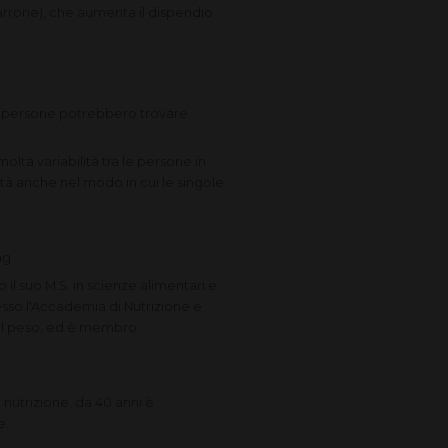
rrone), che aumenta il dispendio
lte persone potrebbero trovare
olta variabilità tra le persone in
ità anche nel modo in cui le singole
ng
il suo M.S. in scienze alimentari e
resso l'Accademia di Nutrizione e
 del peso, ed è membro
nutrizione, da 40 anni è
e.