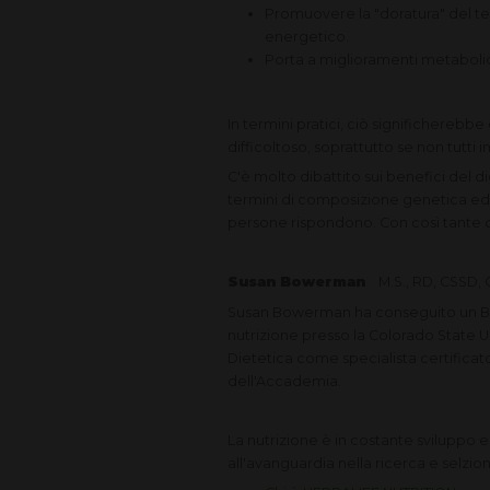
Promuovere la "doratura" del t
energetico.
Porta a miglioramenti metabolic
In termini pratici, ciò significhereb
difficoltoso, soprattutto se non tutti
C'è molto dibattito sui benefici del di
termini di composizione genetica ed e
persone rispondono. Con così tante 
Susan Bowerman
M.S., RD, CSSD,
Susan Bowerman ha conseguito un B.S. i
nutrizione presso la Colorado State Un
Dietetica come specialista certificat
dell'Accademia.
La nutrizione è in costante sviluppo 
all'avanguardia nella ricerca e selzio