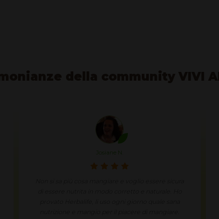
monianze della community VIVI 
Josiane N.
Non si sa più cosa mangiare e voglio essere sicura
di essere nutrita in modo corretto e naturale. Ho
provato Herbalife, li uso ogni giorno quale sana
nutrizione e mangio per il piacere di mangiare.