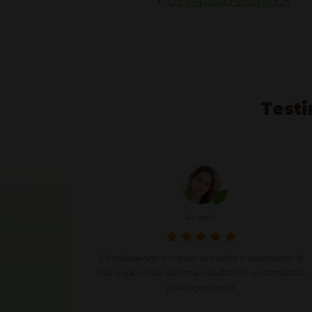
Chi è HERBALIFE NUTRITION
Testi
Annie J.
 impiego
Condividendo in modo semplice e spontaneo le
eguito la
mie esperienze ed i miei risultati ho un fantastico
ia nuova
guadagno extra.
i crescita.