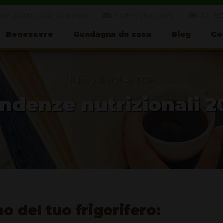
ca Lucchini, 6521 Giubiasco
info@vivialtop.com
+41 91 85
Benessere
Guadagna da casa
Blog
Co
Il blog di VIVI AL TOP
ndenze nutrizionali 2
no del tuo frigorifero: