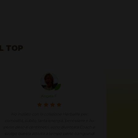
AL TOP
Angela F.
Ho iniziato con la colazione Herbalife per
Mi stav
comodità, subito tanta energia, benessere e ho
voluto p
perso peso e centimetri, sono diventata Coach e
non ho m
svolgo questa attività a tempo pieno con grandi
Grazi