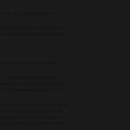
? Se è così, considerati parte
 Nel 2020 vedremo i nutrienti che
i e una vasta discussione sui diversi
olari che mai. Il motivo potrebbe
s" - così come quelli che stanno
 esempio, ha rilevato che il 38% dei
. In Germania e nel Regno Unito, i
e dell'equivalente di 574 milioni di
e proviene dall'agricoltura animale.
proteine ​​animali, non contengono
nutrizionali che le proteine ​​animali