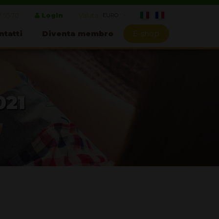
7 55 70
Login
Valuta:
ntatti
Diventa membro
E-shop
021