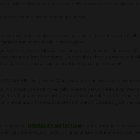
essuto adiposo bianco (conversione dell'adiposo bianco in adiposo ma
i, come una migliore tolleranza al glucosio.
be consumare tutte le calorie, ad esempio, dalle 10 alle 18, ciò che mo
 in famiglia stanno seguendo lo stesso piano.
giuno intermittente. Gli studi sono ancora preliminari e - dato che c'è m
sposizione a fattori ambientali - è probabile che ci sia molta variabil
cose da capire, questa sarà una tendenza da tenere d’occhio.
 CSOWM, FAND - Sr. Director, Worldwide Nutrition Education and Traini
n biologia con distinzione dall'Università del Colorado, e ha ricevuto 
iversity. È una dietista registrata, ha conseguito due certificazioni p
o in dietetica sportiva e specialista certificato in obesità e gestione
ed evoluzione,
HERBALIFE NUTRITION
è leader mondiale nella sana 
ne di ingredienti vegetali adatti ad una nutrizione ottimale e sostenibil