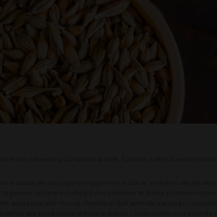
native non casearie più popolari al latte. Tuttavia, il latte d'avena pot
are a causa del suo sapore leggermente dolce. Vedremo anche latte a b
persino un latte in sviluppo che contiene le stesse proteine ​​nutrienti
tte senza una sola mucca. I fondatori dell'azienda stanno producendo 
(simile alla produzione di birra) e stanno collaborando con aziende ali