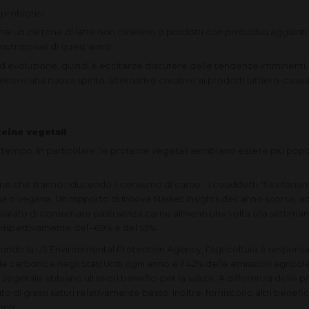
 probiotici
: hai un cartone di latte non caseario o prodotti con probiotici aggiunti
utrizionali di quest’anno.
ed evoluzione, quindi è eccitante discutere delle tendenze imminenti.
tenere una nuova spinta, alternative creative ai prodotti lattiero-casear
ine ​​vegetali
i tempo. In particolare, le proteine ​​vegetali sembrano essere più pop
 che stanno riducendo il consumo di carne - i cosiddetti "flexitarian
 o vegana. Un rapporto di Innova Market Insights dell'anno scorso, ad
hiarato di consumare pasti senza carne almeno una volta alla settimana
i rispettivamente del –69% e del 53%.
ndo la US Environmental Protection Agency, l'agricoltura è responsabil
de carbonica negli Stati Uniti ogni anno e il 42% delle emissioni agricol
ne vegetale abbiano ulteriori benefici per la salute. A differenza delle 
di grassi saturi relativamente basso. Inoltre, forniscono altri benefici 
nti.