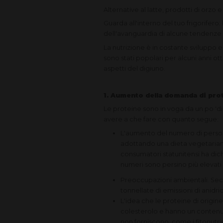
Alternative al latte, prodotti di orzo e
Guarda all'interno del tuo frigorifero
dell'avanguardia di alcune tendenze n
La nutrizione è in costante sviluppo 
sono stati popolari per alcuni anni ot
aspetti del digiuno.
1. Aumento della domanda di prote
Le proteine ​​sono in voga da un po 'd
avere a che fare con quanto segue:
L'aumento del numero di persone
adottando una dieta vegetariana
consumatori statunitensi ha dic
numeri sono persino più elevat
Preoccupazioni ambientali. Seco
tonnellate di emissioni di anidri
L'idea che le proteine ​​di origi
colesterolo e hanno un contenuto 
non forniscono, come i fitonutrie