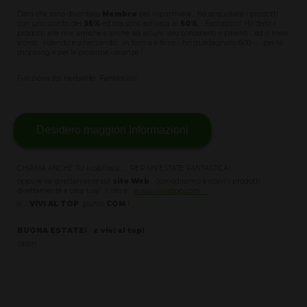
Dato che sono diventata
Membro
per risparmiare... ho acquistato i prodotti
con uno sconto del
35%
ed ora sono arrivata al
50%
.... Fantastico! Ho dato i
prodotti alle mie amiche e anche ad alcuni loro conoscenti e parenti... ed il mese
scorso... ridendo e scherzando... in forma e felice... ho guadagnato 600.-... per lo
shopping e per le prossime vacanze !
Funziona sto Herbalife! Fantastico!
Desidero maggiori Informazioni
CHIAMA ANCHE TU Ivo&Fosca…. PER UN’ESTATE FANTASTICA!
oppure va direttamente sul
sito Web
... comodissimo e ricevi i prodotti
direttamente a casa tua! il sito è
www.vivialtop.com
si....
VIVI AL TOP
punto
COM
!
BUONA ESTATE! e vivi al top!
caron