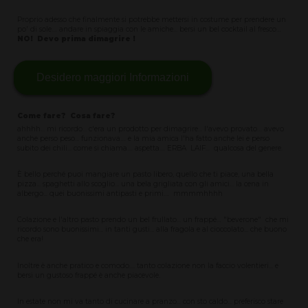
Proprio adesso che finalmente si potrebbe mettersi in costume per prendere un
po' di sole.... andare in spiaggia con le amiche... bersi un bel cocktail al fresco…
NO! Devo prima dimagrire !
Desidero maggiori Informazioni
Come fare? Cosa fare?
ahhhh... mi ricordo... c'era un prodotto per dimagrire... l'avevo provato… avevo
anche perso peso... funzionava.... e la mia amica l'ha fatto anche lei e perso
subito dei chili... come si chiama.... aspetta.... ERBA LAIF... qualcosa del genere.
È bello perché puoi mangiare un pasto libero, quello che ti piace, una bella
pizza... spaghetti allo scoglio... una bela grigliata con gli amici... la cena in
albergo... quei buonissimi antipasti e primi.... mmmmhhhh
Colazione e l'altro pasto prendo un bel frullato... un frappé… "beverone" che mi
ricordo sono buonissimi... in tanti gusti... alla fragola e al cioccolato... che buono
che era!
Inoltre è anche pratico e comodo.... tanto colazione non la faccio volentieri... e
bersi un gustoso frappé è anche piacevole.
In estate non mi va tanto di cucinare a pranzo... con sto caldo... preferisco stare