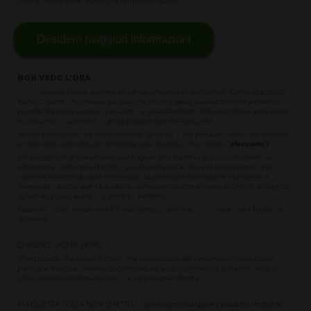
CHIPS, quelle sane, quelle che fanno dimagrire!
Desidero maggiori Informazioni
NON VEDO L’ORA
.... ... .
.. ciaooo Fosca, come va? Un pò che non ci sentiamo! Come stai tutto
bene?.... Senti... ho messo su qualche chilo e devo assolutamente perderlo
perché tra poco vado in vacanza.... e guardandomi allo specchio e provando
il costume... uuuhhhh … devo proprio fare HERBALIFE!
Avevo perso peso ed ero diventata “gnocca”... poi per vari motivi ho smesso...
so che non avrei dovuto smettere cosi' presto,,... ma niente...
rieccomi !
Ho bisogno di 3 frullati uno alla fragola uno banana e uno cioccolato... le
vitamine e minerali ed il the.. quello alla pesca che era buonissimo... poi
vorrei le barrette buone e comode da prendere ovunque e mangiare a
merenda... anche per i bambini.... e ho sentito che ci sono le CHIPS, le voglio....
Quando posso averli? Domani... perfetto!
Passo io.... così rivediamo e ti racconto..... sai che.... .... okok... ora basta. A
domani!
QUINDICI GIORNI DOPO
"Fantastico.... ho perso 5 chili... ma soprattutto dei centimetri nelle cosce,
pancia e braccia ! Adesso il costume da bagno comincia a starmi meglio,
Devo ancora continuare cosi'.... e sarò in gran forma !
MA QUESTA VOLTA NON SMETTO !.... continuerò ad usare i prodotti Herbalife