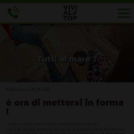
Il blog di VIVI AL TOP
Tutti al mare ?
Pubblicato il: 11-07-2021
è ora di mettersi in forma
!
"Tutti al mareee, tutti al mareee, a mostrar le ch...pe chiare "
Non tutti vanno al mare, forse stai a casa e vai in piscina, al lago, al fiume o nel
giardino di casa tua... ma ti dovrai comunque confrontare con
lo specchio !