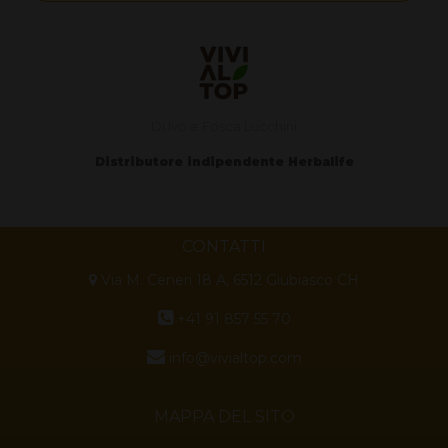
Di Ivo e Fosca Lucchini
Distributore indipendente Herbalife
CONTATTI
Via M. Ceneri 18 A, 6512 Giubiasco CH
+41 91 857 55 70
info@vivialtop.com
MAPPA DEL SITO