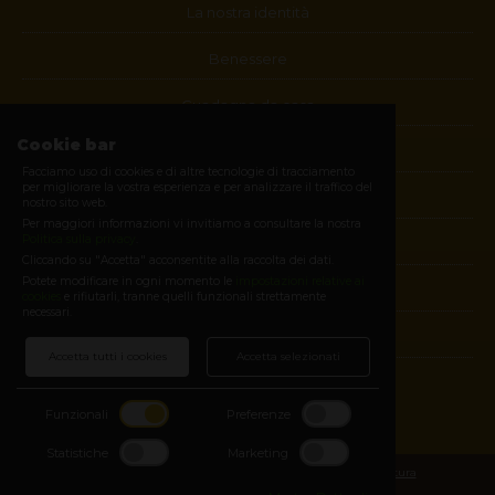
La nostra identità
Benessere
Guadagna da casa
Cookie bar
Blog
Facciamo uso di cookies e di altre tecnologie di tracciamento
per migliorare la vostra esperienza e per analizzare il traffico del
Contatti
nostro sito web.
Per maggiori informazioni vi invitiamo a consultare la nostra
Politica sulla privacy
.
Diventa membro
Cliccando su "Accetta" acconsentite alla raccolta dei dati.
Potete modificare in ogni momento le
impostazioni relative ai
E-shop
cookies
e rifiutarli, tranne quelli funzionali strettamente
necessari.
Login
Accetta tutti i cookies
Accetta selezionati
SEGUICI SUI SOCIAL
Funzionali
Preferenze
Facebook
Statistiche
Marketing
Copyright © 2026 -
Condizioni generali di vendita e fornitura