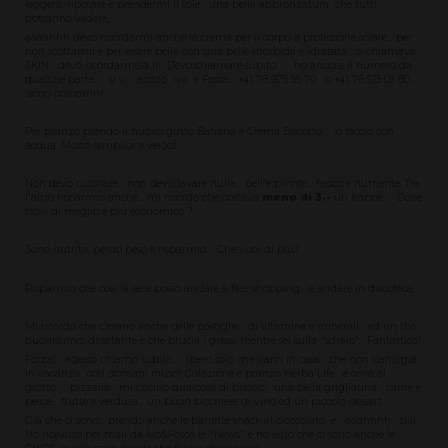
leggera, riposare e prendermi il sole... una bella abbronzatura che tutti
potranno vedere,
aaaahhh devo ricordarmi anche la crema per il corpo a protezione solare... per
non scottarmi e per essere bella con una pelle morbida e idratata... si chiamava
SKIN... devo ricordarmela !!! Devo chiamare subito ... ho ancora il numero da
qualche parte... si si.... eccolo Ivo e Fosca... +41 78 975 55 70 o +41 76 513 05 80....
sono così carini….
Per pranzo prendo il nuovo gusto Banana e Crema Biscotto.... lo faccio con
acqua. Molto semplice e veloce.
Non devo cucinare... non devo lavare nulla... bell'e pronto, fresco e nutriente. Tra
l'altro risparmio anche... mi ricordo che costava
meno di 3.-
un frappé.... Dove
trovi di meglio e più economico ?
Sono nutrita, perdo peso e risparmio.... Che vuoi di più?
Risparmio che così la sera posso andare a fare shopping... e andare in discoteca.
Mi ricordo che c'erano anche delle pastiglie... di vitamine e minerali... ed un thé
buonissimo, dissetante e che brucia i grassi mentre sei sulla "sdraio". Fantastico!
Forza!... adesso chiamo subito.... spero solo che siano in casa... che non siano già
in vacanza., così domani inizio! Colazione e pranzo Herba Life... e cena al
grotto.... pizzeria... mi cucino qualcosa di buono... una bella grigliatina... carne e
pesce… frutte e verdura... un buon bicchiere di vino ed un piccolo dessert.
Già che ci sono... prendo anche le barrette snack al cioccolato e... aaahhhh... siiii...
Ho ricevuto per mail da Ivo&Fosca le "News" e ho letto che ci sono anche le