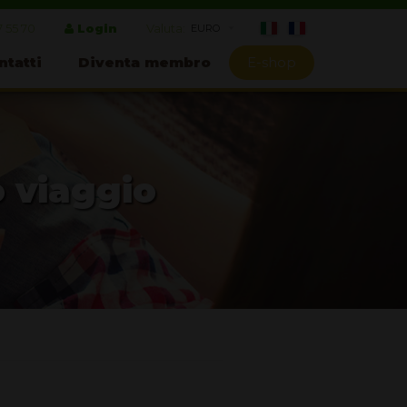
7 55 70
Login
Valuta:
ntatti
Diventa membro
E-shop
o viaggio