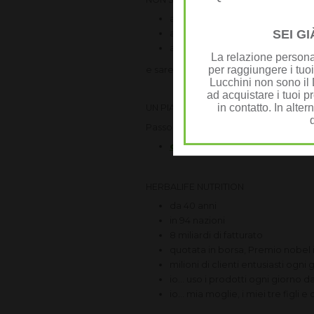
abbiamo decenni di esperienz
SEI G
abbiamo le capacità, le conosce
abbiamo l'entusiasmo
La relazione personal
per raggiungere i tuoi
e saremo felici di poter aiutare anche 
Lucchini non sono il D
ad acquistare i tuoi pr
in contatto. In alter
UN PIANO SU MISURA PER TE
Passo dopo passo al tuo ritmo
clicca qui
HERBALIFE NUTRITION
da 40 anni
in 94 nazioni
8 miliardi di fatturato
quotata in borsa, Premio nobel in
milioni di clienti entusiasti ogni 
io... uso i prodotti ogni giorno d
io... mia moglie, i miei tre figli 