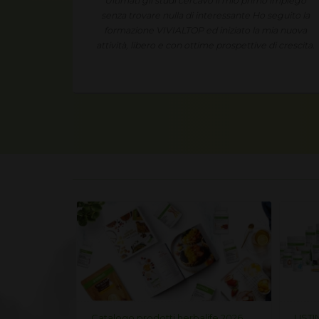
 impiego
Condividendo in modo semplice e spontaneo le
eguito la
mie esperienze ed i miei risultati ho un fantastico
ia nuova
guadagno extra.
i crescita.
life 2026
LISTINO PREZZI HERBALIFE 2026
Listi