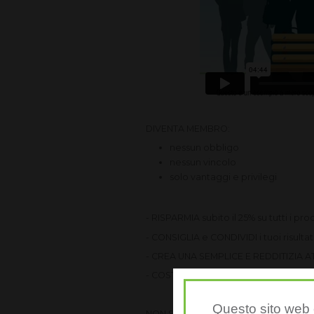
DIVENTA MEMBRO:
nessun obbligo
nessun vincolo
solo vantaggi e privilegi
- RISPARMIA subito il 25% su tutti i pro
- CONSIGLIA e CONDIVIDI i tuoi risul
- CREA UNA SEMPLICE E REDDITIZIA ATTI
- COSTRUISCI LA TUA INDIPEDENZA ECON
Questo sito web è
NON SARAI MAI SOLO