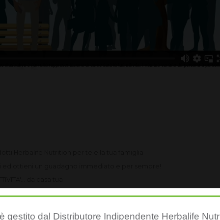
dotti Herbalife Nutrition per te e la tua famiglia
tati ed ottieni un guadagno immediato e per sempre!
VITA'... da casa tua
OMICA aiutando altro a fare quello che tu hai fatto e fai
 gestito dal Distributore Indipendente Herbalife Nutr