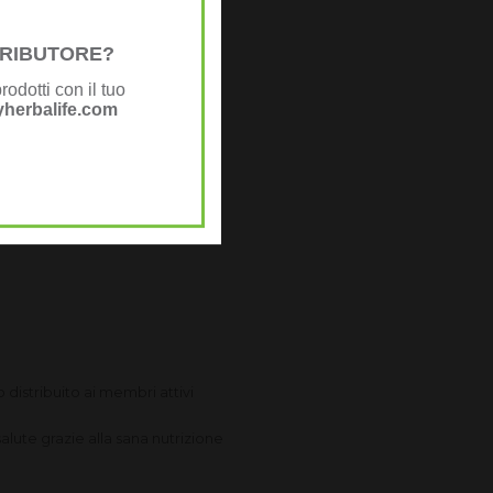
STRIBUTORE?
rodotti con il tuo
herbalife.com
a.
 distribuito ai membri attivi
salute grazie alla sana nutrizione