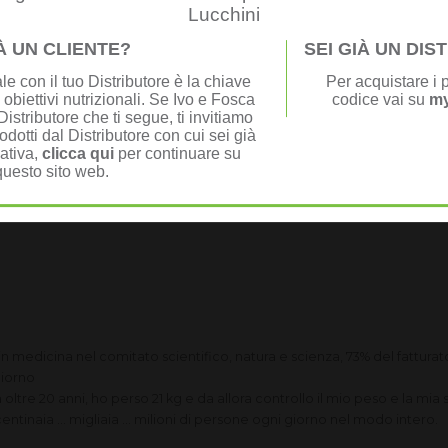
Lucchini
a
IÀ UN CLIENTE?
SEI GIÀ UN DI
nze, gli strumenti e soprattutto
e con il tuo Distributore è la chiave
Per acquistare i p
 obiettivi nutrizionali. Se Ivo e Fosca
codice vai su
my
te a migliorare il tuo benessere fisico, economico ed il tuo stile di vit
istributore che ti segue, ti invitiamo
odotti dal Distributore con cui sei già
nativa,
clicca qui
per continuare su
questo sito web.
 medicina nel comitato scientifico, natura e scienza, 73% del fatturato
giorno
a oltre 20 anni, ho perso 21 kg e da allora controllo il mio peso e la mia 
e centinaia ... migliaia ... milioni di persone ogni giorno nel modo intero.