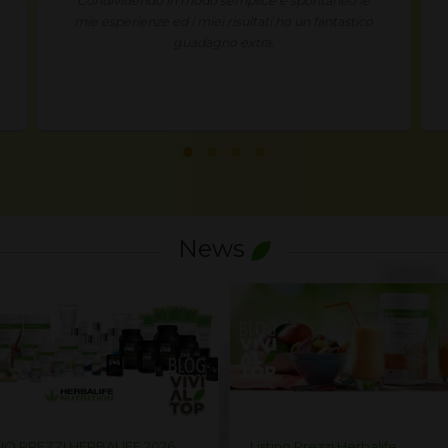
Non si sa più cosa mangiare e voglio essere sicura
di essere nutrita in modo corretto e naturale. Ho
provato Herbalife, li uso ogni giorno quale sana
nutrizione e mangio per il piacere di mangiare.
News
no Prezzi Herbalife
Listino Prezzi Herbalife ITALIA