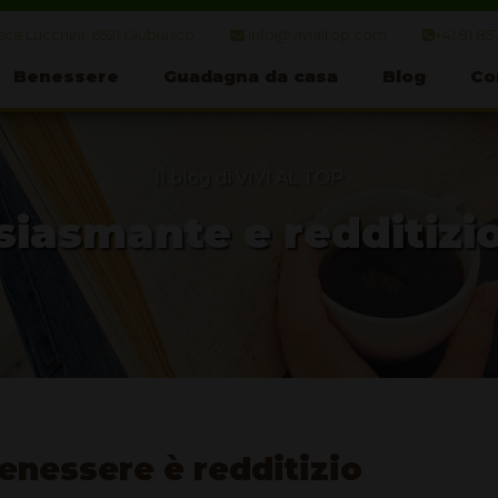
ca Lucchini, 6521 Giubiasco
info@vivialtop.com
+41 91 85
Benessere
Guadagna da casa
Blog
Co
Il blog di VIVI AL TOP
iasmante e redditizi
benessere è redditizio