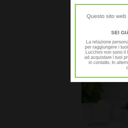
Questo sito web è
SEI G
La relazione personal
per raggiungere i tuoi
Lucchini non sono il D
ad acquistare i tuoi pr
in contatto. In alter