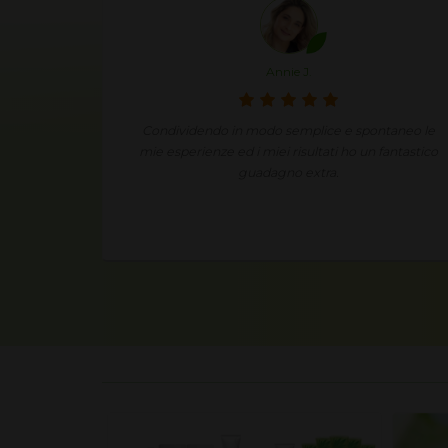
Annie J.
 impiego
Condividendo in modo semplice e spontaneo le
eguito la
mie esperienze ed i miei risultati ho un fantastico
ia nuova
guadagno extra.
i crescita.