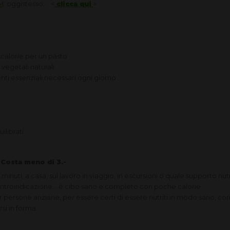
M
oggistesso... <
clicca qui
>
kcalorie per un pasto
vegetali naturali
nti essenziali necessari ogni giorno
uilibrati
!
Costa meno di 3.-
minuti, a casa, sul lavoro in viaggio, in escursioni o quale supporto nutr
ontroindicazione... è cibo sano e completo con poche calorie
er persone anziane, per essere certi di essere nutriti in modo sano, co
si in forma.