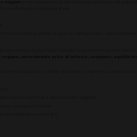
sto vegano
e non caseario ha un alto contenuto proteico che aiuta 
to mix di vitamine, minerali e grassi
"
: Formula1 VANIGLIA CREAM, a supporto della perdita e del mantenime
orare sempre di più i frullati Formula1, la nuova formulazione del F1
to
vegano,
naturalmente privo di lattosio, completo, equilibrat
ua fresca oppure con "latte" di soia per un sapore e consistenza anc
rie!
ivi chimici o artificiali e senza zuccheri aggiunti
rare, ovunque in 2 minuti
o ed equilibrato a meno di 3.-