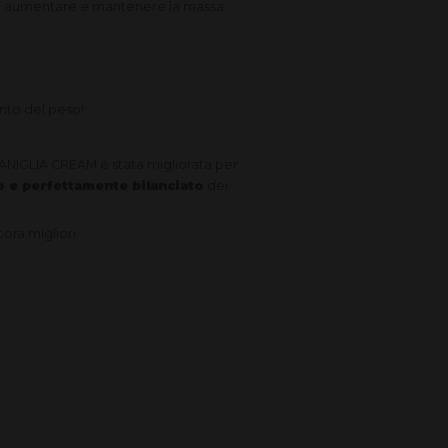
ad aumentare e mantenere la massa
nto del peso!
 VANIGLIA CREAM è stata migliorata per
o e perfettamente bilanciato
dei
ora migliori