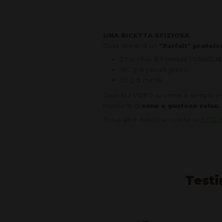
UNA RICETTA SFIZIOSA
Cosa diresti di un
"Parfait" proteico
2 cucchiai di Formula 1 VANIGL
180 g di yaourt greco
50 g di mirtilli
Guarda il VIDEO su come è semplice p
momenti di
sano e gustoso relax.
Trova altre deliziose ricette su
FiTCL
Testi