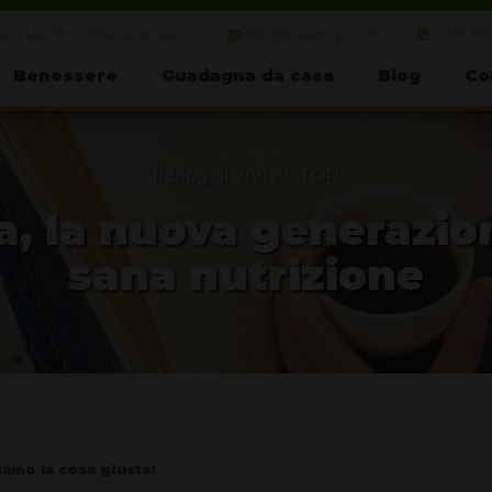
ca Lucchini, 6521 Giubiasco
info@vivialtop.com
+41 91 85
Benessere
Guadagna da casa
Blog
Co
Il blog di VIVI AL TOP
a, la nuova generazio
sana nutrizione
iamo la cosa giusta!