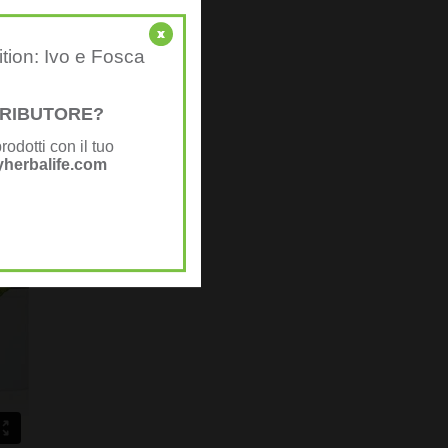
x
ition: Ivo e Fosca
STRIBUTORE?
rodotti con il tuo
herbalife.com