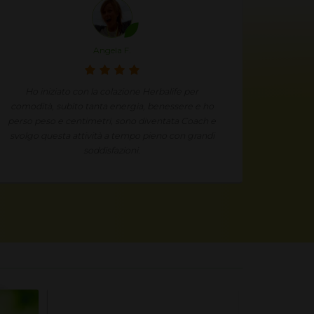
Angela F.
Ho iniziato con la colazione Herbalife per
Mi stav
comodità, subito tanta energia, benessere e ho
voluto p
perso peso e centimetri, sono diventata Coach e
non ho m
svolgo questa attività a tempo pieno con grandi
Grazi
soddisfazioni.