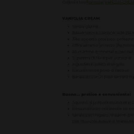
Ordina il tuo
Formula1 VANGLIA CREA
VANIGLIA CREAM
Senza glutine
Basso tenore calorico, solo 214 
Alto apporto proteico, proteine 
Offre almeno un terzo dei nutrie
25 vitamine e minerali essenziali
5 grammi di fibre per porzione
Ingredienti adatti ai vegani
Naturalmente privo di lattosio
Barattolo con 21 pasti sani ed eq
Buono... pratico e conveniente
Squisito, si prepara ovunque in 2 
Nessun effetto collaterale ne c
Ideale per i ragazzi, studenti, p
per chi vuole essere e mantener