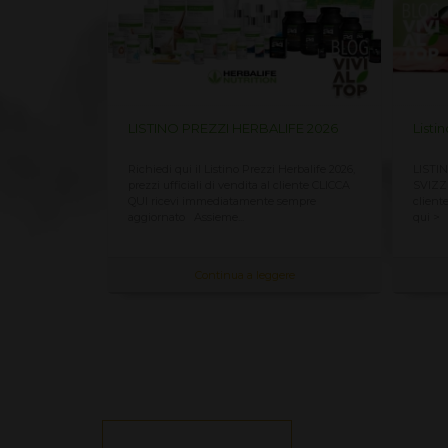
life 2026
LISTINO PREZZI HERBALIFE 2026
Listi
Catalogo
Richiedi qui il Listino Prezzi Herbalife 2026,
LISTI
ION 2026
prezzi ufficiali di vendita al cliente CLICCA
SVIZZE
puoi scaricare
QUI ricevi immediatamente sempre
client
fondo a...
aggiornato Assieme...
qui > Q
re
Continua a leggere