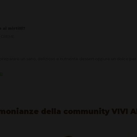
 ai mirtilli?
IA CREME
reparare un sano, delizioso e nutriente dessert oppure un dolce per
UB
monianze della community VIVI 