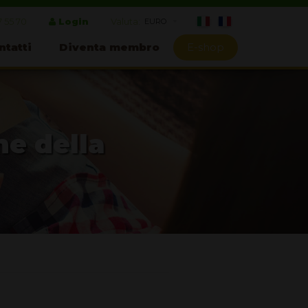
7 55 70
Login
Valuta:
ntatti
Diventa membro
E-shop
ne della