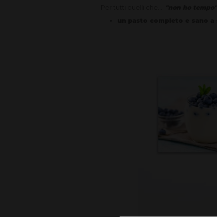
Per tutti quelli che...
"non ho tempo
un pasto completo e sano a so