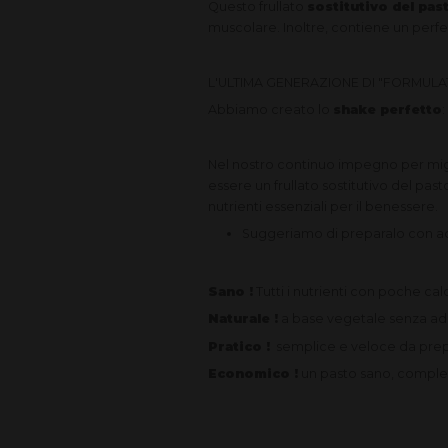
Questo frullato
sostitutivo del pa
muscolare. Inoltre, contiene un perfet
L'ULTIMA GENERAZIONE DI "FORMULA1
Abbiamo creato lo
shake perfetto
Nel nostro continuo impegno per migli
essere un frullato sostitutivo del pas
nutrienti essenziali per il benessere.
Suggeriamo di preparalo con acq
Sano !
Tutti i nutrienti con poche calo
Naturale !
a base vegetale senza addit
Pratico !
semplice e veloce da prepa
Economico !
un pasto sano, complet