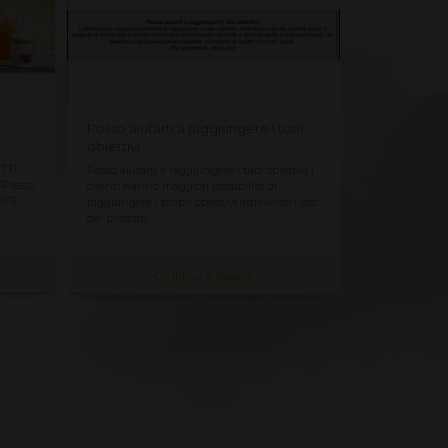
Posso aiutarti a raggiungere i tuoi
Herbalife: p
obiettivi
opportunità
TTI
Posso aiutarti a raggiungere i tuoi obiettivi I
Herbalife: prod
 Prezzi
clienti hanno maggiori possibilità di
reale, inizia a
LIFE
raggiungere i propri obiettivi attraverso l'uso
Herbalife unis
dei prodotti...
nutrizione...
Continua a leggere
C