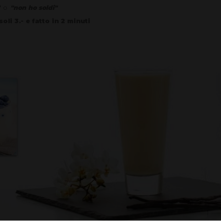
"
o
"non ho soldi"
li 3.- e fatto in 2 minuti