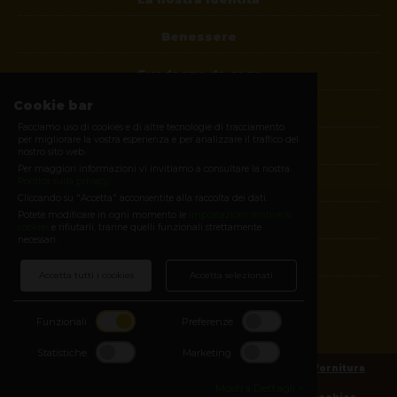
Benessere
Guadagna da casa
Cookie bar
Blog
Facciamo uso di cookies e di altre tecnologie di tracciamento
per migliorare la vostra esperienza e per analizzare il traffico del
Contatti
nostro sito web.
Per maggiori informazioni vi invitiamo a consultare la nostra
Politica sulla privacy
.
Diventa membro
Cliccando su "Accetta" acconsentite alla raccolta dei dati.
Potete modificare in ogni momento le
impostazioni relative ai
E-shop
cookies
e rifiutarli, tranne quelli funzionali strettamente
necessari.
Login
Accetta tutti i cookies
Accetta selezionati
SEGUICI SUI SOCIAL
Funzionali
Preferenze
Facebook
Statistiche
Marketing
Copyright © 2026 -
Condizioni generali di vendita e fornitura
Mostra Dettagli >