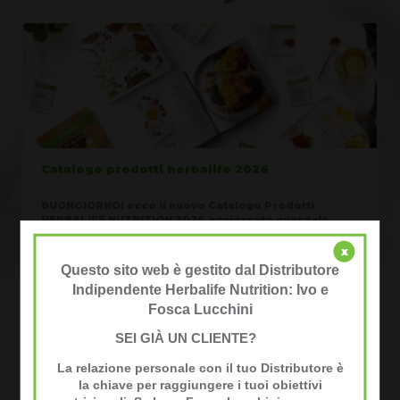
Catalogo prodotti herbalife 2026
BUONGIORNO! ecco il nuovo Catalogo Prodotti
HERBALIFE NUTRITION 2026 aggiornato guardalo
online e puoi scaricare il documento PDF che trovi in
fondo a...
x
Questo sito web è gestito dal Distributore
Indipendente Herbalife Nutrition: Ivo e
Continua a leggere
Fosca Lucchini
SEI GIÀ UN CLIENTE?
La relazione personale con il tuo Distributore è
Vedi tutte le notizie
la chiave per raggiungere i tuoi obiettivi