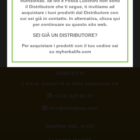
nutrizionali. Se Ivo e Fosca Lucchini non sono
il Distributore che ti segue, ti invitiamo ad
acquistare i tuoi prodotti dal Distributore con
cui sei già in contatto. In alternativa,
clicca qui
per continuare su questo sito web.
SEI GIÀ UN DISTRIBUTORE?
Di Ivo e Fosca Lucchini
Per acquistare i prodotti con il tuo codice vai
Distributore indipendente Herbalife
su
myherbalife.com
CONTATTI
Via M. Ceneri 18 A, 6512 Giubiasco CH
+41 91 857 55 70
info@vivialtop.com
MAPPA DEL SITO
La nostra identità