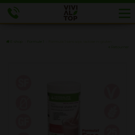
E-shop
»
Formule 1
»
Formula 1 sans soja, lactose ni gluten
Retourner