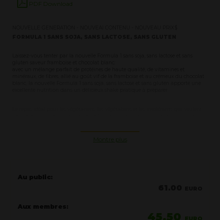
PDF Download
NOUVELLE GENERATION - NOUVEAI CONTENU - NOUVEAU PRIX$
FORMULA 1 SANS SOJA, SANS LACTOSE, SANS GLUTEN
Laissez-vous tenter par la nouvelle Formula 1 sans soja, sans lactose et sans
gluten saveur framboise et chocolat blanc:
avec un mélange parfait de protéines de haute qualité, de vitamines et
minéraux, de fibres, allié au goût vif de la framboise et au crémeux du chocolat
blanc, la nouvelle Formula 1 sans soja, sans lactose et sans gluten apporte une
excellente nutrition dans un délicieux shake pratique à préparer.
Le repas idéal pour les végétariens, les végétaliens et les intolérants qui veulent
perdre les kilos de trop et garder la forme tout en étant sûr d’être nourris de
manière complète et équilibrée.
«
Formula 1 FREE
», un shake protéiné substitut de repas sans dérivé animal,
Montre plus
... ne contient ni gluten, ni lactose, ni soja.
Contient tous les nutriments dont nous avons besoin, il est complet, équilibré,
naturel et à base de plantes ... avec peu de calories et sans risque d'intolérances.
Caractéristiques de "Formule 1 FREE":
Au public:
Substitut de repas sain
, complet et équilibré
61.00
EURO
Préparé pour une
boisson protéinée riche en
Aux membres:
nutriments essentiels
tels que le calcium, le
45.50
potassium, le magnésium et les vitamines A, C et E
EURO