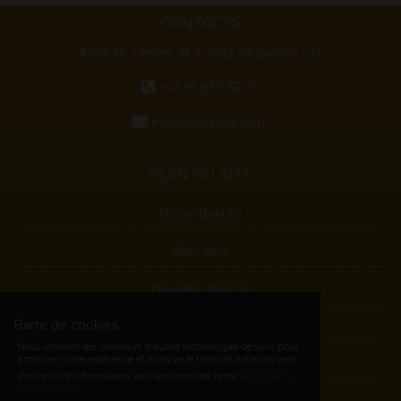
environ 215 kcal par portion (préparé avec de l’eau)
CONTACTS
19 g de protéines
6.4 g de lipides
Via M. Ceneri 18 A, 6512 Giubiasco CH
4 g de fibre
Apport de 25 vitamines et de minéraux tels que les vitamines B:
+41 91 857 55 70
riboflavine, B6, B12 qui contribuent au métabolisme
énergétique normal
info@vivialtop.com
Contient du calcium, du potassium, du magnésium et des
vitamines A, C et E
Contient de la vitamine E, du sélénium et du zinc qui
PLAN DU SITE
contribuent à la protection des cellules contre le stress oxydatif
Notre identité
Ce produit est destiné à être utilisé dans le cadre d'un régime hypocalorique et
en complément d'une alimentation équilibrée. Il est recommandé de faire des
Bien-être
exercices physiques et de boire suffisamment.
La Formula 1 répond a la stricte règlementation en vigueur en France, Suisse et
en Europe.
Pour en savoir plus sur la Formula 1
Travailler chez soi
Barre de cookies
Blog
Nous utilisons des cookies et d'autres technologies de suivi pour
améliorer votre expérience et analyser le trafic de notre site web.
Contactes
Pour plus d'informations, veuillez consulter notre
Politique de
confidentialité
.