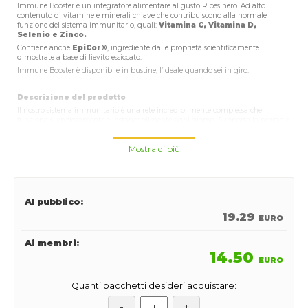
Immune Booster è un integratore alimentare al gusto Ribes nero. Ad alto
contenuto di vitamine e minerali chiave che contribuiscono alla normale
funzione del sistema immunitario, quali:
Vitamina C, Vitamina D,
Selenio e Zinco.
Contiene anche
EpiCor®
, ingrediente dalle proprietà scientificamente
dimostrate a base di lievito essiccato.
Immune Booster è disponibile in bustine, l’ideale quando sei in giro.
Descrizione del prodotto
Il nostro sistema immunitario è una rete incredibilmente complessa che
funziona silenziosamente e instancabilmente ogni giorno. Supporta la normale
funzione del sistema immunitario con Immune Booster! Questo rinfrescante
integratore contiene anche EpiCor®, un ingrediente dalle proprietà
Mostra di più
scientificamente dimostrate a base di lievito essiccato. Immune Booster è una
nutrizione per il Tuo Sistema Immunitario*. Ad alto contenuto di vitamine e
minerali essenziali che contribuiscono alla normale funzione del sistema
immunitario, quali: Vitamina C, Vitamina D, Selenio e Zinco. Il prodotto è
disponibile in confezione da 10 bustine singole, l'ideale quando sei in giro!
Al pubblico:
Proprietà principali
19.29
EURO
Rinfrescante gusto al Ribes nero
Ai membri:
Contiene EpiCor®, ingrediente dalle proprietà scientificamente
14.50
EURO
dimostrate a base di lievito essiccato
Alto contenuto di vitamine e minerali essenziali che
Quanti pacchetti desideri acquistare:
contribuiscono alla normale funzione del sistema immunitario
quali: Vitamina C, Vitamina D