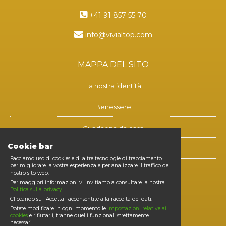
+41 91 857 55 70
info@vivialtop.com
MAPPA DEL SITO
La nostra identità
Benessere
Guadagna da casa
Cookie bar
Blog
Facciamo uso di cookies e di altre tecnologie di tracciamento
per migliorare la vostra esperienza e per analizzare il traffico del
Contatti
nostro sito web.
Per maggiori informazioni vi invitiamo a consultare la nostra
Politica sulla privacy
.
Diventa membro
Cliccando su "Accetta" acconsentite alla raccolta dei dati.
Potete modificare in ogni momento le
impostazioni relative ai
E-shop
cookies
e rifiutarli, tranne quelli funzionali strettamente
necessari.