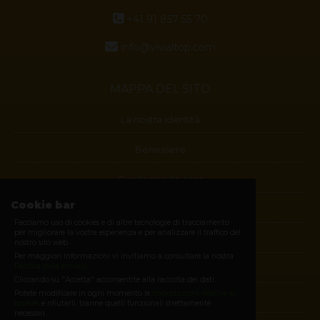
+41 91 857 55 70
info@vivialtop.com
MAPPA DEL SITO
La nostra identità
Benessere
Guadagna da casa
Cookie bar
Blog
Facciamo uso di cookies e di altre tecnologie di tracciamento
per migliorare la vostra esperienza e per analizzare il traffico del
Contatti
nostro sito web.
Per maggiori informazioni vi invitiamo a consultare la nostra
Politica sulla privacy
.
Diventa membro
Cliccando su "Accetta" acconsentite alla raccolta dei dati.
Potete modificare in ogni momento le
impostazioni relative ai
E-shop
cookies
e rifiutarli, tranne quelli funzionali strettamente
necessari.