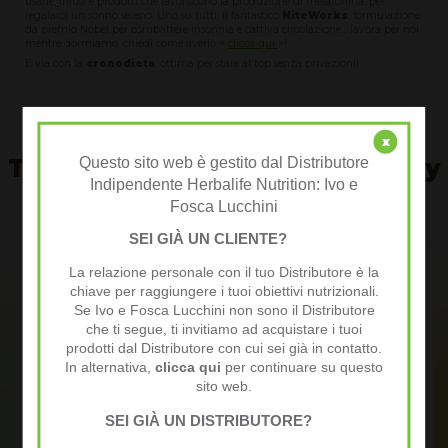
tisane,
infusi e prodotti che favoriscono la produzione di melatonina, per
regalarci un sonno sereno. Uno su tutti, il fantastico
NiteWorks
, formulazione
da premio Nobel per combattere insonnia e cattiva circolazione... lavora per noi
mentre dormiamo, chiedi come averlo <
clicca qui
>!
E via con la
cronodieta
, ottima per stare al top senza privazioni!
x
Questo sito web è gestito dal Distributore
Testimonianze della community
Indipendente Herbalife Nutrition: Ivo e
VIVI AL TOP
Fosca Lucchini
SEI GIÀ UN CLIENTE?
La relazione personale con il tuo Distributore è la
chiave per raggiungere i tuoi obiettivi nutrizionali.
Se Ivo e Fosca Lucchini non sono il Distributore
che ti segue, ti invitiamo ad acquistare i tuoi
Alex S.
prodotti dal Distributore con cui sei già in contatto.
In alternativa,
clicca qui
per continuare su questo
sito web.
Ultimati gli studi cercavo il mio primo impiego senza
trovare nulla di interessante Ho seguito la formazione
SEI GIÀ UN DISTRIBUTORE?
VIVIALTOP ed iniziato la mia nuova attività, libero e con
ottime prospettive di crescita.