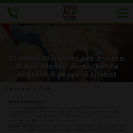
Il blog di VIVI AL TOP
Crononutrizione: per essere
al top niente dieta, basta
seguire il proprio ritmo!
Pubblicato il: 19-03-2019
CRONONUTRIZIONE
Si chiama
cronodieta,
ed è un regime nutrizionale "dolce", basato su un
concetto molto semplice: il nostro corpo è munito di un cosiddetto “orologio
interno” a livello metabolico, e che ogni cibo produce effetti diversi a seconda
del momento della giornata in cui lo mangiamo.
“Quando” mangiamo, dunque, è altrettanto importante di “cosa” mangiamo, e
ascoltando il nostro corpo possiamo riuscire a restare in forma e in salute senza