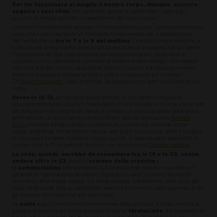
Per far funzionare al meglio il nostro corpo, dunque, occorre
seguire i suoi ritmi
: ma come fare, quindi a suddividere i pasti e gli
spuntini al meglio secondo il metabolismo del nostro corpo?
I momenti fondamentali secondo il ritmo circadiano sono il primo mattino e la
notte, che è assolutamente un momento fondamentale per il metabolismo.
Nell'oretta che va
tra le 7 e le 8 del mattino
il metabolismo è massimo, e
tutto ciò che consumiamo viene smaltito senza alcun problema. Da qui deriva
l'importanza del fare una colazione che comprende grassi, carboidrati e
zuccheri, e che ci permette di ricaricare le batterie e darci energia: non andare
mai oltre le 8 del mattino, se possibile, poiché l'insulina è al picco giornaliero.
Alternativa rapida e salutare al latte e caffè o al cappuccio e il cornetto?
Gli
shake multigusto
, veloci e cremosi, da preparare con latte o bevande di riso
o soia.
Verso le 12-13,
all'ora della pausa pranzo, la cronodieta consiglia di
assumere carboidrati, poiché il livello degli ormoni tiroidei si innalza, e la tiroide
per funzionare ha bisogno di riserve di energie: un piatto di pasta abbinata a
delle verdure, un buon sandwich equilibrato oppure una squisita
Barretta
Pasto
completa ed equilibrata ci consente di arrivare alla merenda senza
nessun problema. Più andiamo verso la sera più il nostro corpo sente il bisogno
di introdurre proteine. Niente di meglio, quindi, in assenza della possibilità di
cuocere verso le 17 un petto di pollo, di una gustosissima
barretta proteica
.
La cena, quindi, sarebbe da consumare tra le 19 e le 20, senza
andare oltre le 22
, poiché l’
ormone della crescita
e
la
somatostatina
(che stimolano la formazione del tessuto muscolare e in
generale la rigenerazione dei tessuti) registrano i valori massimi, favorendo
l’aumento della massa magra. Via libera dunque, alle proteine: delle uova, del
pesce, della carne. Stop ai carboidrati, perché è il momento della giornata in cui
gli zuccheri sono assimilati più facilmente.
La
notte
è poi un momento fondamentale della giornata: il corpo rallenta, si
prepara al sonno, e serve una quantità in più di
idratazione
: è il momento di