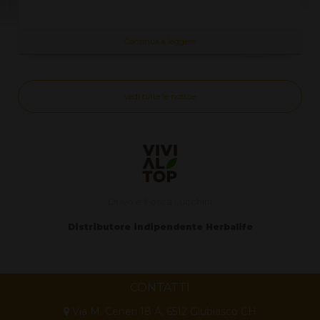
Continua a leggere
Vedi tutte le notizie
Di Ivo e Fosca Lucchini
Distributore indipendente Herbalife
CONTATTI
Via M. Ceneri 18 A, 6512 Giubiasco CH