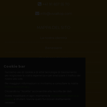
+41 91 857 55 70
info@vivialtop.com
MAPPA DEL SITO
La nostra identità
Benessere
Guadagna da casa
Cookie bar
Blog
Facciamo uso di cookies e di altre tecnologie di tracciamento
per migliorare la vostra esperienza e per analizzare il traffico del
Contatti
nostro sito web.
Per maggiori informazioni vi invitiamo a consultare la nostra
Politica sulla privacy
.
Diventa membro
Cliccando su "Accetta" acconsentite alla raccolta dei dati.
Potete modificare in ogni momento le
impostazioni relative ai
E-shop
cookies
e rifiutarli, tranne quelli funzionali strettamente
necessari.