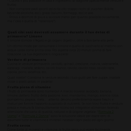
- Cucina il più possibile in casa e ingredienti di stagione (specialmente verdure e
frutta)
- Non comprare pasti pronti ed evita cibi troppo ricchi di zuccheri (bibite,
bevande alcoliche, ecc.), grassi (salumi, formaggi, ecc.) e sale.
- Prova a dormire di più e a lavorare meno (per quanto possibile ovviamente,
ma l'idea è quella di "rallentare").
Quali cibi sani dovresti assumere durante il tuo detox di
primavera? Limone
Il limone stimola il fegato e gli organi digestivi, oltre a fare bene alla pelle.
Un ottimo modo per consumare il limone è quello di succhiarlo al mattino con
acqua calda come prima cosa. Poi aspetta circa 20 minuti prima di fare
colazione. La tua digestione ti ringrazierà!
Verdure di primavera
Cucina le verdure primaverili: carciofo, spinaci, crescione, indivia, valerianella,
asparagi, insalata, sedano, cavolo bianco, cavolo, cavolo rosso, cavolo rapa,
cipolla, porro, salsefrica, ecc.
Quali ricette? Combina le verdure secondo i tuoi gusti per fare zuppe, insalate
miste o piatti saltati in padella!
Frutta piena di vitamine
I frutti di primavera sono numerosi! A marzo troverai: avocado, banana,
limone, dattero, frutto della passione, kiwi, mandarino, mango, arancia rossa,
pompelmo, papaia, mela... attento: devono preferibilemte essere freschi e
maturi per fornire l'apporto auspicato di nutrienti. Se non trovi frutta e verdura
presca e matura fa tranquillamente ricorso ad integratori alimentari facendo
attenzione che siano di qualità, naturali e di origine vegetale. "
Formula 2
Uomo
" e "
Formula 2 Donna
" sono la soluzione ideale per essere certi di
assumere tutte le vitamine e minerali necessari ogni pasto ed ogni giorno
Frutta secca
Come fonte di minerali e vitamine, la frutta secca può essere facilmente