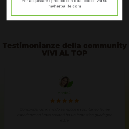
Per acquistare i prodotti con il tuo codice vai su
myherbalife.com
Desidero maggiori Informazioni
Testimonianze della community
VIVI AL TOP
Annie J.
Condividendo in modo semplice e spontaneo le mie
esperienze ed i miei risultati ho un fantastico guadagno
extra.