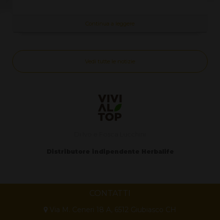
Continua a leggere
Vedi tutte le notizie
Di Ivo e Fosca Lucchini
Distributore indipendente Herbalife
CONTATTI
Via M. Ceneri 18 A, 6512 Giubiasco CH