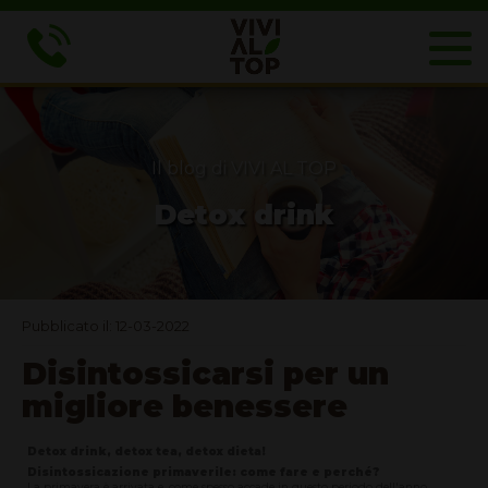
Il blog di VIVI AL TOP
Detox drink
Pubblicato il: 12-03-2022
Disintossicarsi per un
migliore benessere
Detox drink, detox tea, detox dieta!
Disintossicazione primaverile: come fare e perché?
La primavera è arrivata e, come spesso accade in questo periodo dell'anno,