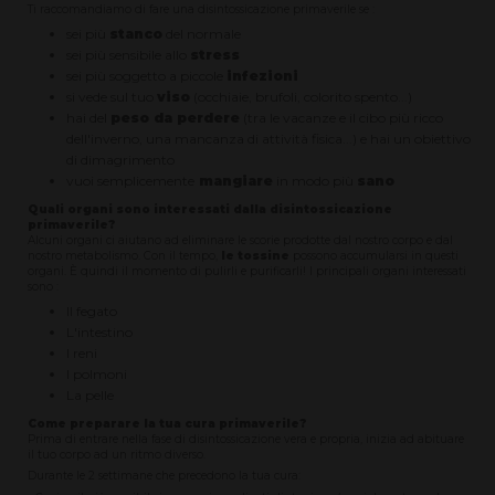
Ti raccomandiamo di fare una disintossicazione primaverile se :
sei più
stanco
del normale
sei più sensibile allo
stress
sei più soggetto a piccole
infezioni
si vede sul tuo
viso
(occhiaie, brufoli, colorito spento...)
hai del
peso da perdere
(tra le vacanze e il cibo più ricco
dell'inverno, una mancanza di attività fisica...) e hai un obiettivo
di dimagrimento
vuoi semplicemente
mangiare
in modo più
sano
Quali organi sono interessati dalla disintossicazione
primaverile?
Alcuni organi ci aiutano ad eliminare le scorie prodotte dal nostro corpo e dal
nostro metabolismo. Con il tempo,
le tossine
possono accumularsi in questi
organi. È quindi il momento di pulirli e purificarli! I principali organi interessati
sono :
Il fegato
L'intestino
I reni
I polmoni
La pelle
Come preparare la tua cura primaverile?
Prima di entrare nella fase di disintossicazione vera e propria, inizia ad abituare
il tuo corpo ad un ritmo diverso.
Durante le 2 settimane che precedono la tua cura: