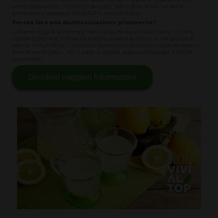
siamo spesso un po' più stanchi del solito. Non ci sono dubbi: un detox
primaverile è necessario! VIVIALTOP ti racconta tutto!
Perché fare una disintossicazione primaverile?
L'inverno volge al termine e il nostro corpo ha accumulato tossine. Il nostro
sistema digestivo e linfatico ha bisogno di essere purificato (il che gioverà al
sistema immunitario). L'obiettivo è semplicemente sentirsi meglio ed essere in
gran forma! In breve... fate il pieno di vitalità, dopo aver evacuato le tossine
accumulate!
Desidero maggiori Informazioni