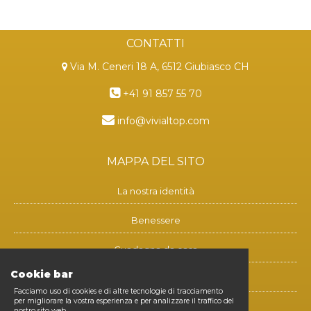
CONTATTI
Via M. Ceneri 18 A, 6512 Giubiasco CH
+41 91 857 55 70
info@vivialtop.com
MAPPA DEL SITO
La nostra identità
Benessere
Guadagna da casa
Cookie bar
Blog
Facciamo uso di cookies e di altre tecnologie di tracciamento
per migliorare la vostra esperienza e per analizzare il traffico del
Contatti
nostro sito web.