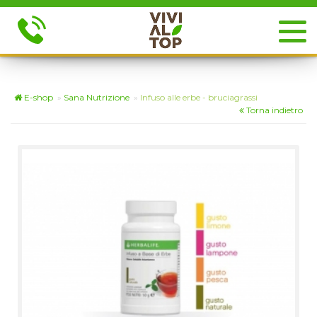
E-shop
»
Sana Nutrizione
»
Infuso alle erbe - bruciagrassi
Torna indietro