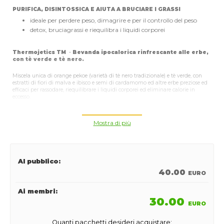
PURIFICA, DISINTOSSICA E AIUTA A BRUCIARE I GRASSI
ideale per perdere peso, dimagrire e per il controllo del peso
detox, bruciagrassi e riequilibra i liquidi corporei
Thermojetics
TM
-
Bevanda ipocalorica rinfrescante alle erbe,
con tè verde e tè nero.
Miscela unica di orange pekoe (varietà di tè nero tradizionale) e tè verde, con
estratti di fiori di malva e ibisco e semi di cardamomo ed altre erbe preziose ed
efficaci per rassodare, riequilibrare i liquidi corporei ed eliminare calorie in
eccesso.
Determinante nel periodo di perdita di peso e per il controllo
del peso.
Mostra di più
PROPRIETÀ PRINCIPALI
Purifica, disintossica ed aiuta a bruciare i grassi
Riequilibra i liquidi corporei, contro la ritenzione idrica o la
Al pubblico:
disidratazione
40.00
EURO
Basso contenuto calorico: solo 6 kcal a porzione.
L’estratto di tè verde è ottenuto con una lavorazione ad acqua
Ai membri:
per mantenere inalterato lo spettro completo delle benefiche
30.00
EURO
sostanze presenti nel tè verde.
Senza zuccheri aggiunti
Quanti pacchetti desideri acquistare: