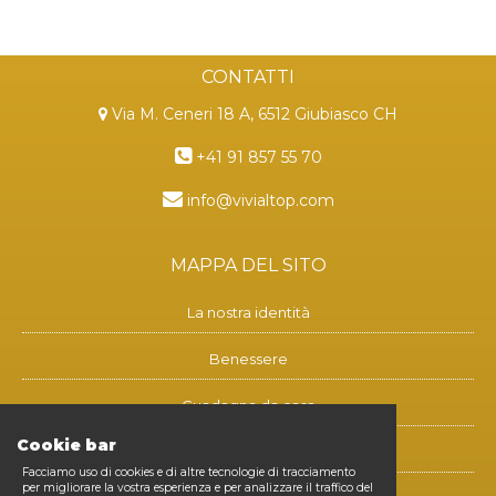
CONTATTI
Via M. Ceneri 18 A, 6512 Giubiasco CH
+41 91 857 55 70
info@vivialtop.com
MAPPA DEL SITO
La nostra identità
Benessere
Guadagna da casa
Cookie bar
Blog
Facciamo uso di cookies e di altre tecnologie di tracciamento
per migliorare la vostra esperienza e per analizzare il traffico del