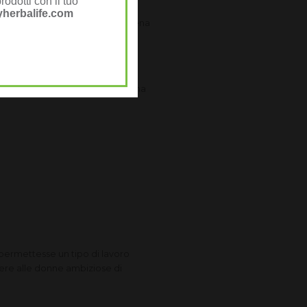
rodotti con il tuo
herbalife.com
un lavoro indipendente, in piena
tante ed utile un lavoro che
ssioni e le cose che piacciono.
ondo ad avviare e sviluppare una
permettesse un tipo di lavoro
tere alle donne ambiziose di