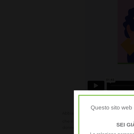
Questo sito web è
Abbiamo messo a punto
un nuovo t
che è diventato molto.. molto richie
SEI G
donne nel mondo intero.