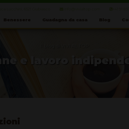
ca Lucchini, 6521 Giubiasco
info@vivialtop.com
+41 91 85
Benessere
Guadagna da casa
Blog
Co
Il blog di VIVI AL TOP
ne e lavoro indipend
zioni