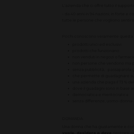
L'azienda che ci offre tutto il suppor
- da 40 anni in 94 nazioni, in forte e
tutte le persone che vogliono sentirs
Pochi conoscono veramente questa 
prodotti unici ed esclusivi
prodotti che funzionano
non venduti in negozi o farmac
non persone che vendono ma p
senza pubblicità, passaparola g
che permette di guadagnare subit
una azienda che paga il 73 % del 
dove il guadagni sono in base ai
democratica e meritocratica
senza differenze, uomo-donna-s
DOMANDA:
Una donna che ha giustamente e con me
vuole, desidera o deve
rientrare 