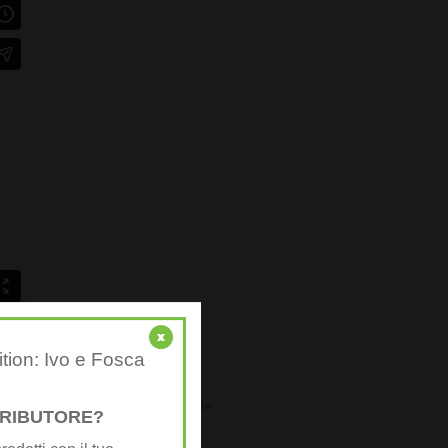
x
ition: Ivo e Fosca
che finanziare ed economiche alle
STRIBUTORE?