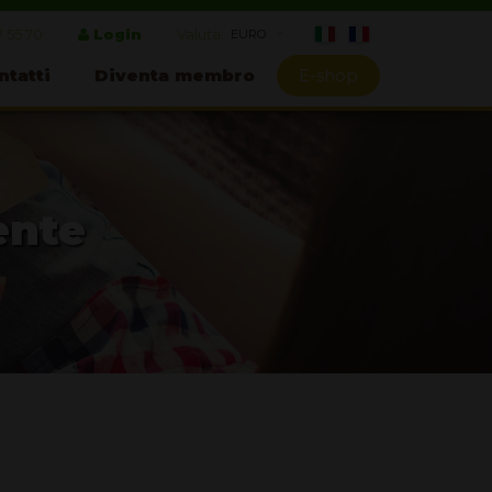
7 55 70
Login
Valuta:
ntatti
Diventa membro
E-shop
ente