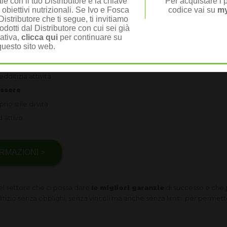
e con il tuo Distributore è la chiave
Per acquistare i p
 obiettivi nutrizionali. Se Ivo e Fosca
codice vai su
my
li necessità,
adatto alle esigenze della donna
, mamma e moglie, 
istributore che ti segue, ti invitiamo
on la necessità di dover essere responsabili per potersi sentire impor
odotti dal Distributore con cui sei già
nativa,
clicca qui
per continuare su
nissimo... senza dover trascurare casa, famiglia, figli, le proprie pa
questo sito web.
 esperienza abbiamo aiutato centinaia di donne nella regione e nel m
dditizia attività
essere
io stile di vita
d attivo
RMAZIONI >
el settore che ci possa dare
le migliori garanzie
di successo e che 
dditizio senza obblighi, senza vincoli ma anche senza limiti per permet
.