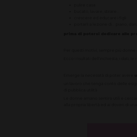
pulire casa
bucato, lavare, stirare...
crescere ed educare i figli
portarli a lezione di... piano, dan
prima di potersi dedicare alle pro
Per questi motivi, sempre più donne 
Ecco i risultati dell'inchiesta, i dati, le
Emerge la necessità di poter avere
u
un lavoro che tenga conto delle esige
di pubblica utilità
Le donne amano sentirsi utili e cerca
alla propria libertà ed ai doveri di