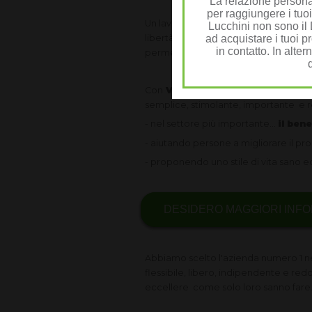
La relazione personal
per raggiungere i tuoi
Un lavoro moderno adattato alle attua
Lucchini non sono il D
libertà e flessibile, senza capi ma c
ad acquistare i tuoi pr
in contatto. In alter
permetta di guadagnare bene, anche be
Con
VIVIALTOP
abbiamo 20 anni di
semplice, stimolante, importante e re
- nel settore più importante...
il ben
- aiutando persone a migliorare il propr
- proponendo uno stile di vita sano e
DESIDERO MAGGIORI INFO
Abbiamo scelto l'azienda numero 1 n
flessibile, libero, indipendente e re
eccellere come solo loro sanno fare