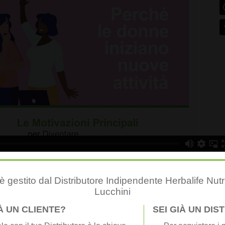
 gestito dal Distributore Indipendente Herbalife Nutr
ipo di lavoro
Lucchini
sto ed apprezzato e che sta dando molte soddisfazioni sia personali 
IÀ UN CLIENTE?
SEI GIÀ UN DI