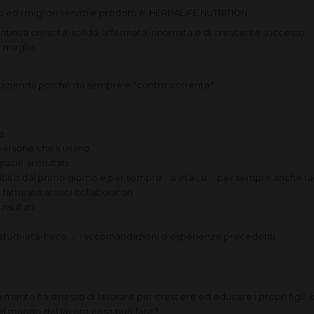
to ed i migliori servizi e prodotti è HERBALIFE NUTRITION
 continua crescita, solida, affermata, rinomata e di crescente successo.
i meglio.
azienda poiché da sempre è "contro corrente"
ie
ersone che li usano
razie ai risultati
o dal primo giorno e per sempre... a vita!, si... per sempre anche ra
fatturato ai suoi collaboratori
 risultati
tudi-età-fisico ... raccomandazioni o esperienze precedenti
rito ha smesso di lavorare per crescere ed educare i propri figli, oc
nel mondo del lavoro cosa può fare?