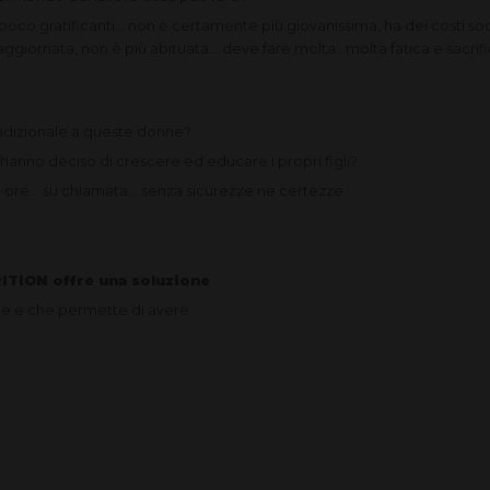
co gratificanti... non è certamente più giovanissima, ha dei costi soci
ggiornata, non è più abituata... deve fare molta.. molta fatica e sacrif
adizionale a queste donne?
anno deciso di crescere ed educare i propri figli?
ore… su chiamata… senza sicurezze ne certezze.
TION offre una soluzione
e e che permette di avere