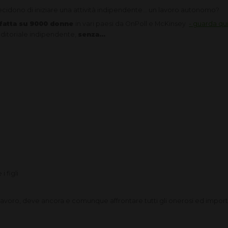
cidono di iniziare una attività indipendente... un lavoro autonomo?
 fatta su 9000 donne
in vari paesi da OnPoll e McKinsey
- guarda qui 
nditoriale indipendente,
senza...
i figli
i lavoro, deve ancora e comunque affrontare tutti gli onerosi ed import