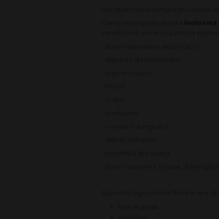
Per quali motivi sempre più donne de
Come emerge da questa
inchiesta
vorrebbero avere una attività impre
• dover rispondere ad un capo
• disparità di trattamento
• orari vincolanti
• vincoli
• ordini
• umiliazioni
• un salario adeguato
• salario al merito
• possibilità di carriera
• dover trascurare la casa, la famiglia e 
Si perché ogni donna, finite le ore d
fare la spesa
cucinare