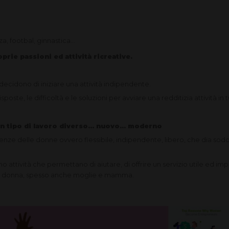
za, footbal, ginnastica...
prie passioni ed attività ricreative.
decidono di iniziare una attività indipendente.
 risposte, le difficoltà e le soluzioni per avviare una redditizia attività in t
n tipo di lavoro diverso... nuovo... moderno
nze delle donne ovvero flessibile, indipendente, libero, che dia soddi
no attività che permettano di aiutare, di offrire un servizio utile ed 
 una donna, spesso anche moglie e mamma.