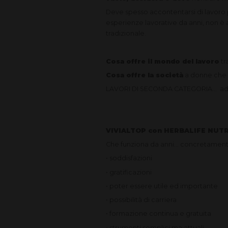
Deve spesso accontentarsi di lavoro po
esperienze lavorative da anni, non è a
tradizionale.
Cosa offre il mondo del lavoro
tr
Cosa offre la società
a donne che h
LAVORI DI SECONDA CATEGORIA... ad 
VIVIALTOP con HERBALIFE NUTRI
Che funziona da anni… concretament
• soddisfazioni
• gratificazioni
• poter essere utile ed importante
• possibilità di carriera
• formazione continua e gratuita
• strumenti semplici ma attuali