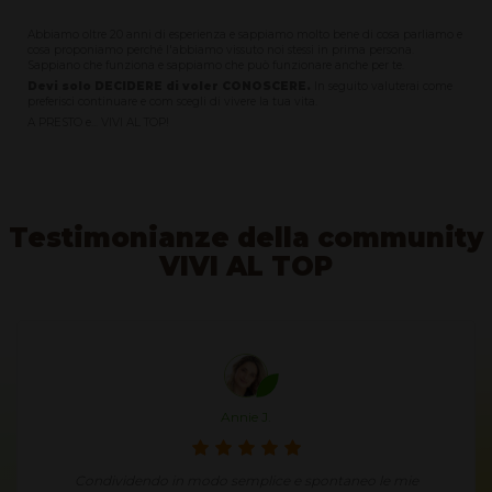
Abbiamo oltre 20 anni di esperienza e sappiamo molto bene di cosa parliamo e
cosa proponiamo perché l'abbiamo vissuto noi stessi in prima persona.
Sappiano che funziona e sappiamo che può funzionare anche per te.
Devi solo DECIDERE di voler CONOSCERE.
In seguito valuterai come
preferisci continuare e com scegli di vivere la tua vita.
A PRESTO e... VIVI AL TOP!
Testimonianze della community
VIVI AL TOP
Annie J.
Condividendo in modo semplice e spontaneo le mie