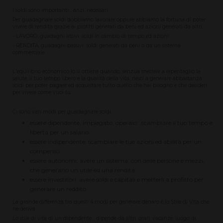
I soldi sono importanti... anzi, necessari
Per guadagnare soldi dobbiamo lavorare oppure abbiamo la fortuna di poter
vivere di rendita grazie ai profitti generati da beni ed azioni generati da altri.
- LAVORO, guadagni attivi: soldi in cambio di tempo ed azioni
- RENDITA, guadagni passivi: soldi generati da beni o da un sistema
commerciale
L'equilibrio economico lo si ottiene quando, senzua mettere a repentaglio la
salute, il tuo tempo libero e la qualità della vita, riesci a generare abbastanza
soldi per poter pagare ed acquistare tutto quello che hai bisogno e che desideri
per vivere come vuoi tu.
Ci sono vari modi per guadagnare soldi
essere dipendente, impiegato, operaio: scambiare il tuo tempo e
libertà per un salario
essere indipendente: scambiare le tue azioni ed abilità per un
compenso
essere autonomi: avere un sistema, con delle persone e mezzi,
che generano un utile ed una rendita
essere investitori: avere soldi e capitali e metterli a profitto per
generare un reddito
La grande differenza tra questi 4 modi per generare denaro è lo Stile di Vita che
ne deriva
Lo stile di vita di un dipendente... dipende da altri: orari, vacanze, luogo di