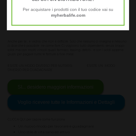
sappi che è possibile... puoi averlo anche tu!
Per acquistare i prodotti con il tuo codice vai su
myherbalife.com
Devi solo dedicare un poco di tempo per conoscere HERBALIFE NUTRITION ed il
nostro
concetto globale di BENESSERE
salute, soldi, tempo e stile di vita per vivere una vita di benessere
Anche per te... e vedrai che non è difficile. Solo che nessuno ci insegna e nessuno
ci dice che è possibile ne come fare. Ci vogliono tutti dipendenti: senza troppi
soldi ma con molti vincoli quali farmaci, leasing, debiti... e con i soldi appena
giusti per pagare tutte le fatture a fine mese.
ESISTE UN MODO DIVERSO PER NUTRIRSI ESISTE UN MODO
DIVERSO PER GUADAGNARE
SI... desidero maggiori informazioni
Voglio ricevere tutte le Informazioni e Dettagli
CLICCA QUI per capire come funziona
Un nuovo modo per lavorare e guadagnare
Uno stile di vita sano ed attivo