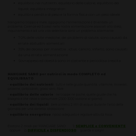
equilibrio nei nutrienti, equilibrio delle calorie, equilibrio dei
liquidi, equilibra integratori
equilibra perdita di peso e la forma fisica con un peso ideale
Mangiamo troppo e male, oggigiorno l'alimentazione è diventata un
problema. Carenze ed Eccessi nella nostra alimentazione associati allo stress,
inquinamento e ad una vita sedentaria sono un problema allarmante.
70% delle visite mediche, dei problemi di salute, sono causati da
errate abitudini alimentari
35% dei decessi per malattia , ictus, cancro, infarto, sono causati
da una errata alimentazione
Sovrappeso ed obesità sono in costante e pericolosa crescita
MANGIARE SANO per nutrirci in modo COMPLETO ed
EQUILIBRATO
-
equilibrio dei nutrienti
: tutti e nelle giuste quantità: vitamine, minerali,
proteine, carboidrati, grassi sani, fibre
-
equilibrio delle calorie
: ne troppe ne poche, quelle giuste che ha
bisogno e che riesce a consumare (2500-3000 kcalorie al giorno)
-
equilibrio dei liquidi
: bere almeno 2 litri di acqua durante l'arco della
giornata per una corretta idratazione
-
equilibrio energetico
: riposo adeguato e regolare attività fisica
Esistono 2 modi per MANGIARE SANO: 1)
SEMPLICE e CONVENIENTE
oppure 2)
DIFFICILE e DISPENDIOSO
guarda e scegli!