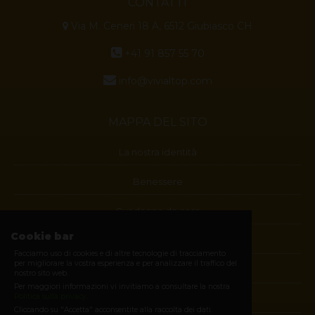
CONTATTI
Via M. Ceneri 18 A, 6512 Giubiasco CH
+41 91 857 55 70
info@vivialtop.com
MAPPA DEL SITO
La nostra identità
Benessere
Guadagna da casa
Cookie bar
Blog
Facciamo uso di cookies e di altre tecnologie di tracciamento
per migliorare la vostra esperienza e per analizzare il traffico del
Contatti
nostro sito web.
Per maggiori informazioni vi invitiamo a consultare la nostra
Politica sulla privacy
.
Diventa membro
Cliccando su "Accetta" acconsentite alla raccolta dei dati.