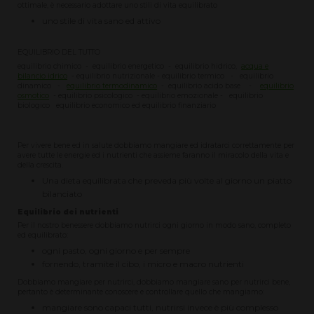
ottimale, è necessario adottare uno stili di vita equilibrato
uno stile di vita sano ed attivo
EQUILIBRIO DEL TUTTO
equilibrio chimico - equilibrio energetico - equilibrio hidrico,
acqua e
bilancio idrico
- equilibrio nutrizionale - equilibrio termico - equilibrio
dinamico -
equilibrio termodinamico
- equilibrio acido base -
equilibrio
osmotico
- equilibrio psicologico - equilibrio emozionale - equilibrio
biologico equilibrio economico ed equilibrio finanziario
Per vivere bene ed in salute dobbiamo mangiare ed idratarci correttamente per
avere tutte le energie ed i nutrienti che assieme faranno il miracolo della vita e
della crescita.
Una dieta equilibrata che preveda più volte al giorno un piatto
bilanciato
Equilibrio dei nutrienti
Per il nostro benessere dobbiamo nutrirci ogni giorno in modo sano, completo
ed equilibrato:
ogni pasto, ogni giorno e per sempre
fornendo, tramite il cibo, i micro e macro nutrienti
Dobbiamo mangiare per nutrirci, dobbiamo mangiare sano per nutrirci bene,
pertanto è determinante conoscere e controllare quello che mangiamo:
mangiare sono capaci tutti, nutrirsi invece è più complesso