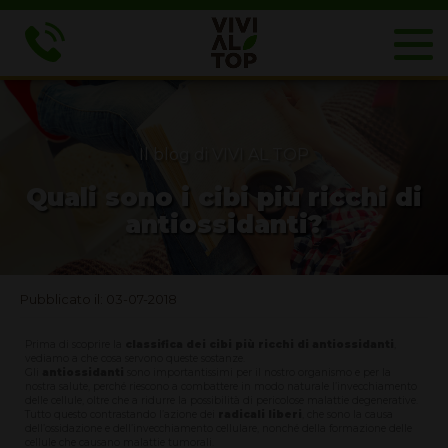
Il blog di VIVI AL TOP
Quali sono i cibi più ricchi di
antiossidanti?
Pubblicato il: 03-07-2018
Prima di scoprire la
classifica dei cibi più ricchi di antiossidanti
,
vediamo a che cosa servono queste sostanze.
Gli
antiossidanti
sono importantissimi per il nostro organismo e per la
nostra salute, perché riescono a combattere in modo naturale l’invecchiamento
delle cellule, oltre che a ridurre la possibilità di pericolose malattie degenerative.
Tutto questo contrastando l’azione dei
radicali liberi
, che sono la causa
dell’ossidazione e dell’invecchiamento cellulare, nonché della formazione delle
cellule che causano malattie tumorali.