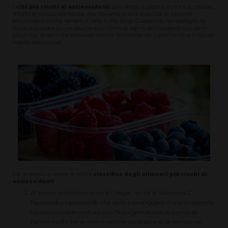
I
cibi più ricchi di antiossidanti
sono senza dubbio la frutta e la verdura,
meglio se consumate fresche, ma troviamo buone quantità di sostanze
antiossidanti anche nei semi e nella frutta secca. Guardando nel dettaglio, la
frutta tropicale e alcune bacche sono ricche di agenti antiossidanti, così come
alcuni tipi di semi che possiamo reperire facilmente nei supermercati e in alcuni
negozi specializzati.
Ma andiamo a vedere la nostra
classifica degli alimenti più ricchi di
antiossidanti
.
Al primo posto troviamo le ciliegie, ricche di vitamina C,
flavonoidi e carotenoidi, che oltre a proteggere il nostro sistema
cardiovascolare contrastano l’insorgere di cellule tumorali.
Fanno molto bene inoltre perché contrastano la ritenzione