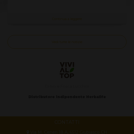
Continua a leggere
Vedi tutte le notizie
Di Ivo e Fosca Lucchini
Distributore indipendente Herbalife
CONTATTI
Via M. Ceneri 18 A, 6512 Giubiasco CH