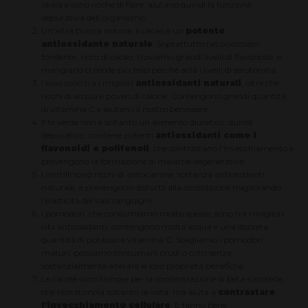
idrica e sono ricche di fibre: aiutano quindi la funzione
depurativa dell’organismo.
Un'altra buona notizia: il cacao è un
potente
antiossidante naturale
. Soprattutto nel cioccolato
fondente, ricco di cacao, troviamo grandi livelli di flavonoidi, e
mangiarlo ci rende più felici perché alza i livelli di serotonina.
I kiwi sono tra i migliori
antiossidanti naturali
, oltre che
ricchi di acqua e poveri di calorie. Contengono grandi quantità
di vitamina C e aiutano il nostro benessere.
Il tè verde non è soltanto un alimento diuretico, quindi
depurativo, contiene potenti
antiossidanti come i
flavonoidi e polifenoli
, che contrastano l’invecchiamento e
prevengono la formazione di malattie degenerative.
I mirtilli sono ricchi di antocianine, sostanza antiossidanti
naturale, e prevengono disturbi alla circolazione migliorando
l’elasticità dei vasi sanguigni.
I pomodori, che consumiamo molto spesso, sono tra i migliori
cibi antiossidanti, contengono molta acqua e una discreta
quantità di potassio e vitamina C. Scegliamo i pomodori
maturi, possiamo consumarli crudi o cotti senza
sostanzialmente alterare le loro proprietà benefiche.
Le carote sono famose per la concentrazione di beta-carotene,
che non stimola soltanto la vista, ma aiuta a
contrastare
l’invecchiamento cellulare
. E fanno bene