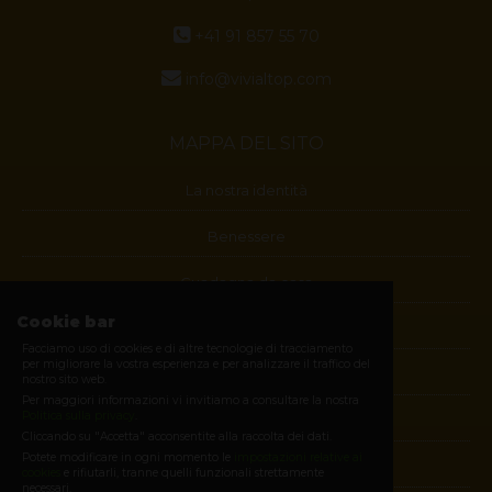
+41 91 857 55 70
info@vivialtop.com
MAPPA DEL SITO
La nostra identità
Benessere
Guadagna da casa
Cookie bar
Blog
Facciamo uso di cookies e di altre tecnologie di tracciamento
per migliorare la vostra esperienza e per analizzare il traffico del
Contatti
nostro sito web.
Per maggiori informazioni vi invitiamo a consultare la nostra
Politica sulla privacy
.
Diventa membro
Cliccando su "Accetta" acconsentite alla raccolta dei dati.
Potete modificare in ogni momento le
impostazioni relative ai
E-shop
cookies
e rifiutarli, tranne quelli funzionali strettamente
necessari.