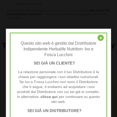
all’abbronzatura!
Cerchiamo di consumare tutti giorni almeno un paio di questi
cibi ricchi di
antiossidanti naturali
, il nostro organismo e la nostra pelle ce ne saranno
riconoscenti.
x
Questo sito web è gestito dal Distributore
Testimonianze della community
Indipendente Herbalife Nutrition: Ivo e
VIVI AL TOP
Fosca Lucchini
SEI GIÀ UN CLIENTE?
La relazione personale con il tuo Distributore è la
chiave per raggiungere i tuoi obiettivi nutrizionali.
Se Ivo e Fosca Lucchini non sono il Distributore
che ti segue, ti invitiamo ad acquistare i tuoi
Annie J.
prodotti dal Distributore con cui sei già in contatto.
In alternativa,
clicca qui
per continuare su questo
sito web.
Condividendo in modo semplice e spontaneo le mie
esperienze ed i miei risultati ho un fantastico guadagno
SEI GIÀ UN DISTRIBUTORE?
extra.