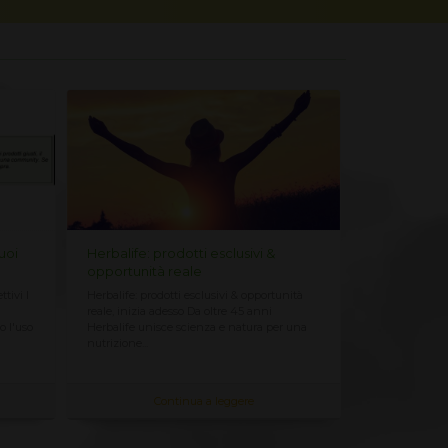
uoi
Herbalife: prodotti esclusivi &
Assistenza G
opportunità reale
Personalizz
ttivi I
Herbalife: prodotti esclusivi & opportunità
Posso aiutarti 
reale, inizia adesso Da oltre 45 anni
clienti hanno 
o l'uso
Herbalife unisce scienza e natura per una
raggiungere i p
nutrizione...
dei prodotti...
Continua a leggere
C