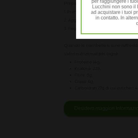
per raggiungere i tuoi
Preparare la glassa:
Lucchini non sono il D
1. Prendere una frusta e mescolare 
ad acquistare i tuoi pr
in contatto. In alter
2. Aggiungere il mix di frullato prot
3. Regolare la consistenza aggiunge
Quando le ciambelle si sono raffreddat
Valori nutrizionali per bignè:
Proteine 14g,
Kcalorie 228,
Fibre 5g,
Grassi: 6g,
Carboidrati 27g di cui zuccheri 
Desidero maggiori Informazi