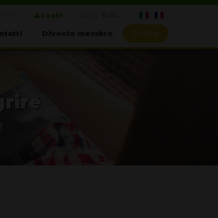
7 55 70
Login
Valuta:
ntatti
Diventa membro
E-shop
grire