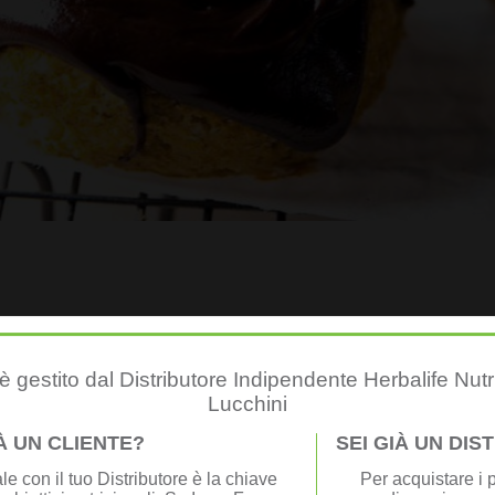
e i fiocchi di miglio con 500 ml di acqua per 10 minuti. Lasciar raffredda
ande ciotola e aggiungere il resto degli ingredienti per la pastella d
 gestito dal Distributore Indipendente Herbalife Nutr
Lucchini
e un buco al centro di ogni pallina.
IÀ UN CLIENTE?
SEI GIÀ UN DI
ratura
e con il tuo Distributore è la chiave
Per acquistare i p