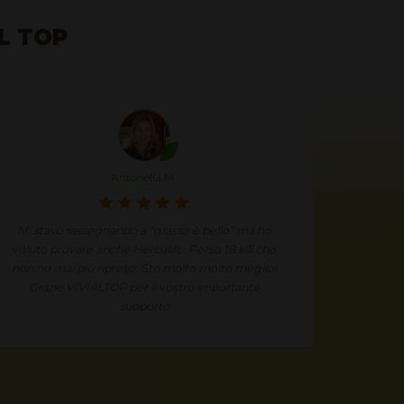
AL TOP
Antonella M.
Mi stavo rassegnando a “grasso è bello” ma ho
Sono spor
voluto provare anche Herbalife. Perso 18 kili che
Herbalife
non ho mai più ripreso. Sto molto molto meglio!
sempre nu
Grazie VIVIALTOP per il vostro importante
supporto