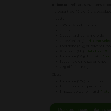
#Ricetta
: Deliziarsi senza sensi di 
Ingredienti per 10 bignè al cioccolat
Impasto:
200g di fiocchi di miglio
2 uova
2 cucchiai di burro morbido
2 porzioni (28g) "
Tri Blend Sele
1 porzione (28g) di Polvere Prot
8 porzioni (61g) "
Beta Heart ®
1 porzione (26g) di frullato "
Formu
1 cucchiaio e mezzo di lievito
70g di farina integrale
Glassa:
1 porzione (50g) di cioccolato "
H
1 cucchiaio di acqua calda
1 mezza porzione (14g) di
Protei
Desidero maggiori Informazio