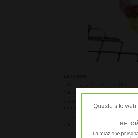
La ricetta:
1. Preriscaldare il suo forno a 180°C
2. In una piccola casseruola far bollir
3. Quando è freddo, versare in una gr
Questo sito web è
formare una pastella densa.
4. Formare 9-10 palline di pasta e far
SEI G
5. Infornare per 15-20 minuti fino a do
La relazione personal