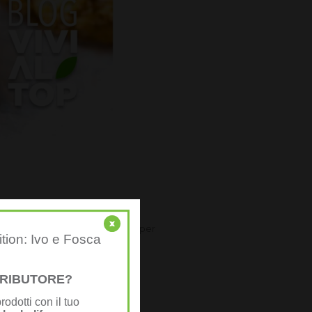
re.
x
elle ciambelle, quindi mescolare per
ition: Ivo e Fosca
STRIBUTORE?
rodotti con il tuo