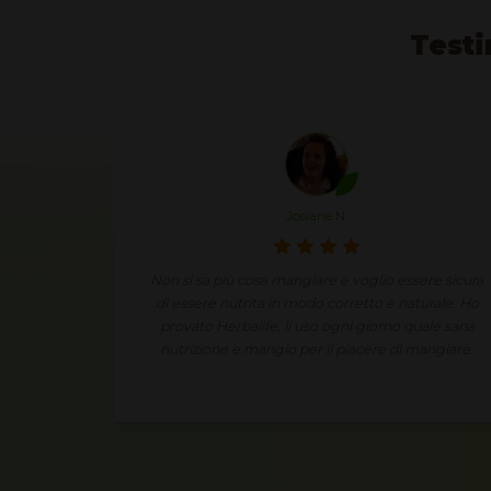
Testi
Josiane N.
taneo le
Non si sa più cosa mangiare e voglio essere sicura
fantastico
di essere nutrita in modo corretto e naturale. Ho
provato Herbalife, li uso ogni giorno quale sana
nutrizione e mangio per il piacere di mangiare.