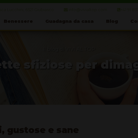
ca Lucchini, 6521 Giubiasco
info@vivialtop.com
+41 91 85
Benessere
Guadagna da casa
Blog
Co
Il blog di VIVI AL TOP
tte sfiziose per dima
i, gustose e sane