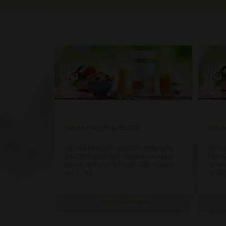
IFE 2026
Listino Prezzi Herbalife
Listi
Herbalife 2026,
LISTINO PREZZI PRODOTTI HERBALIFE
LISTI
cliente CLICCA
SVIZZERA 2026 Per i Prezzi di vendita al
HERBAL
sempre
cliente HERBALIFE ITALIA 2026 < clicca
di ven
qui > Qui...
SVIZZ
re
Continua a leggere