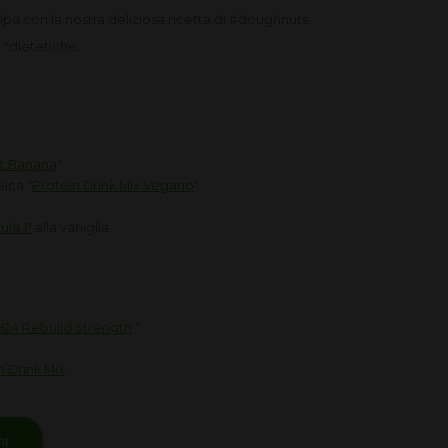
colpa con la nostra deliziosa ricetta di #doughnuts
o "dietetiche:
ct Banana
"
eica "
Protein Drink Mix Vegano
"
la 1"
alla vaniglia
24 Rebuild Strength
"
n Drink Mix
ni