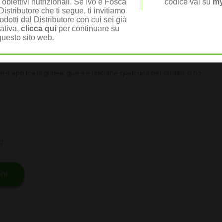
 obiettivi nutrizionali. Se Ivo e Fosca
codice vai su
my
istributore che ti segue, ti invitiamo
H24 Rebuild Strength con acqua calda.
odotti dal Distributore con cui sei già
nativa,
clicca qui
per continuare su
eico e mescolare di nuovo
questo sito web.
ndo acqua per ottenere una glassa spalmabile
e applica la glassa, gusta e lasciane qualcuna per gli altri o no...
4g
oni