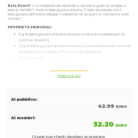
Beta Heart
® è un preparato per bevanda in polvere al gusto di vaniglia, a
base di OatWell™, fonte di beta-glucano d'avena. È stato dimostrato che il
beta-glucano dell'avena abbassa il colesterolo nel sangue o lo mantiene a livelli
normali.*
PROPRIETÀ PRINCIPALI
3 g di beta glucani d'avena aiutano a ridurre il colesterolo* (2
cucchiai dosatori)
1,5 g di beta glucani d'avena aiutano a mantenere livelli normali
di colesterolo nel sangue** (1 cucchiaio dosatore)
Senza zuccheri
Senza edulcoranti artificiali
Alto contenuto di fibre (3 g per cucchiaio dosatore)
Fonte di proteine
Mostra di più
25 kcal per cucchiaio dosatore
MODALITÀ D’USO
Al pubblico:
Miscela 2 cucchiai dosatori di Beta heart® con acqua per ottenere una bevanda
senza zuccheri.
42.99
EURO
Puoi anche miscelarli in succo di frutta o aggiungerli al tuo frullato
Formula
1
preferito una volta al giorno.
In alternativa, prepara la tua bevanda con 1 cucchiaio dosatore due volte al
Ai membri:
giorno.
32.20
EURO
COME PUÒ AIUTARTI?
Quanti pacchetti desideri acquistare:
Indipendentemente dall'età, lo stile di vita può incidere in maniera