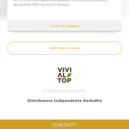
 che trovi in fondo a...
aggiornato Assieme..
Continua a leggere
Vedi tutte le notizie
Di Ivo e Fosca Lucchini
Distributore indipendente Herbalife
CONTATTI