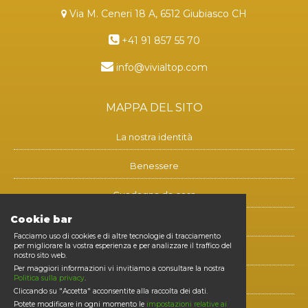
Via M. Ceneri 18 A, 6512 Giubiasco CH
+41 91 857 55 70
info@vivialtop.com
MAPPA DEL SITO
La nostra identità
Benessere
Guadagna da casa
Cookie bar
Blog
Facciamo uso di cookies e di altre tecnologie di tracciamento
per migliorare la vostra esperienza e per analizzare il traffico del
Contatti
nostro sito web.
Per maggiori informazioni vi invitiamo a consultare la nostra
Politica sulla privacy
.
Diventa membro
Cliccando su "Accetta" acconsentite alla raccolta dei dati.
Potete modificare in ogni momento le
impostazioni relative ai