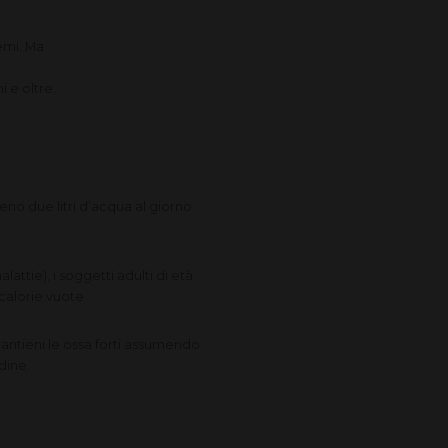
lemi. Ma
i e oltre.
no due litri d’acqua al giorno.
ttie), i soggetti adulti di età
 calorie vuote
 Mantieni le ossa forti assumendo
rdine.