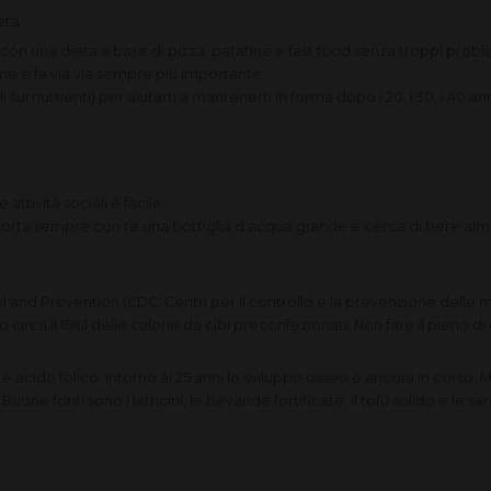
età
n una dieta a base di pizza, patatine e fast food senza troppi prob
one si fa via via sempre più importante.
sui nutrienti) per aiutarti a mantenerti in forma dopo i 20, i 30, i 40 ann
 attività sociali è facile
Porta sempre con te una bottiglia d’acqua grande e cerca di bere alme
and Prevention (CDC, Centri per il controllo e la prevenzione delle mala
circa il 15%1 delle calorie da cibi preconfezionati. Non fare il pieno di
 e acido folico. Intorno ai 25 anni lo sviluppo osseo è ancora in corso.
one fonti sono i latticini, le bevande fortificate, il tofu solido e le sa