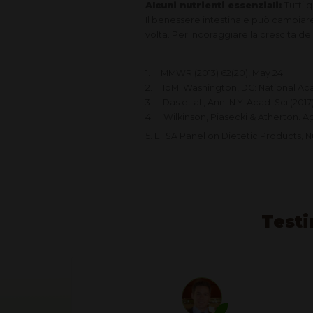
Alcuni nutrienti essenziali:
Tutti 
Il benessere intestinale può cambiare 
volta. Per incoraggiare la crescita del
1. MMWR (2013) 62(20), May 24.
2. IoM. Washington, DC: National Ac
3. Das et al., Ann. N.Y. Acad. Sci (2017)
4. Wilkinson, Piasecki & Atherton. Ag
5. EFSA Panel on Dietetic Products, N
Testi