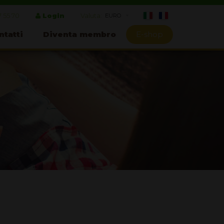
7 55 70
Login
Valuta:
ntatti
Diventa membro
E-shop