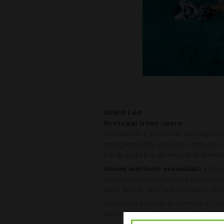
DOPO I 40
Proteggi il tuo cuore
Colesterolo e pressione sanguigna po
mangiando cibi adeguati come ad esemp
più di un drink al giorno per le donne) e
Alcuni nutrienti essenziali:
Vitami
calcio oltre a supportare il sistema im
delle donne diminuiscono dopo i 40 
Antiossidanti come le vitamine A, C e
peperoni rossi, gli agrumi, i frutti di b