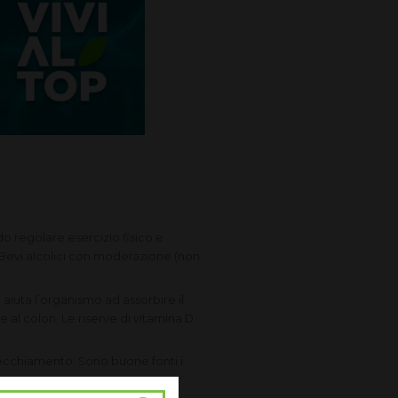
o regolare esercizio fisico e
 Bevi alcolici con moderazione (non
 aiuta l’organismo ad assorbire il
e al colon. Le riserve di vitamina D
nvecchiamento. Sono buone fonti i