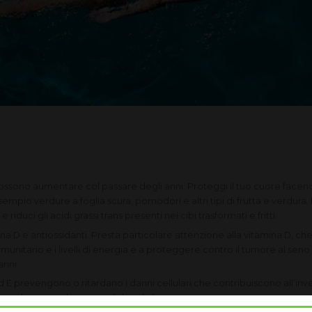
ssono aumentare col passare degli anni. Proteggi il tuo cuore facend
io verdure a foglia scura, pomodori e altri tipi di frutta e verdura.
 riduci gli acidi grassi trans presenti nei cibi trasformati e fritti.
na D e antiossidanti. Presta particolare attenzione alla vitamina D, che
munitario e i livelli di energia e a proteggere contro il tumore al seno 
anni.
d E prevengono o ritardano i danni cellulari che contribuiscono all’i
osco, le carote, le patate dolci e la frutta in guscio.