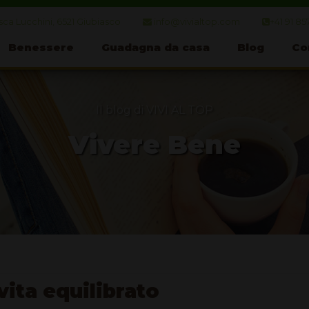
ca Lucchini, 6521 Giubiasco
info@vivialtop.com
+41 91 85
Benessere
Guadagna da casa
Blog
Co
Il blog di VIVI AL TOP
Vivere Bene
vita equilibrato