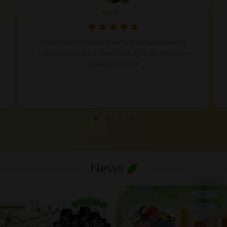
Josiane N.
Non si sa più cosa mangiare e voglio essere sicura
di essere nutrita in modo corretto e naturale. Ho
provato Herbalife, li uso ogni giorno quale sana
nutrizione e mangio per il piacere di mangiare.
News