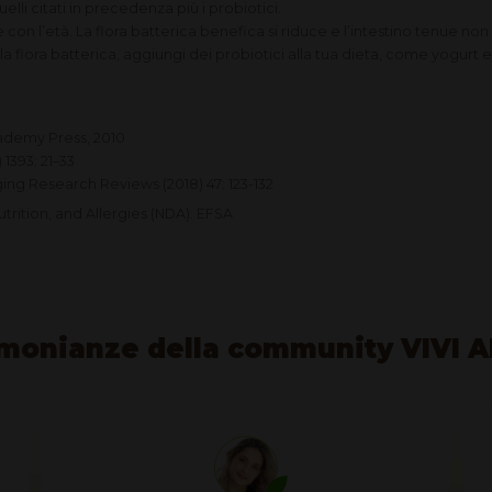
quelli citati in precedenza più i probiotici.
con l’età. La flora batterica benefica si riduce e l’intestino tenue no
la flora batterica, aggiungi dei probiotici alla tua dieta, come yogurt e 
ademy Press, 2010
 1393: 21–33
ing Research Reviews (2018) 47: 123-132
utrition, and Allergies (NDA). EFSA
monianze della community VIVI 