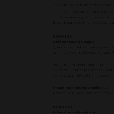
La nutrizione della donna nelle varie 
Da adolescenti potevamo cavarcela co
con il passare degli anni l’alimentazi
Ecco alcuni concetti chiave (e consigli 
DOPO I 20
Bevi abbastanza acqua
Quando si corre tra università, lavoro e
dimenticare di mantenersi idratate. 
Scegli degli spuntini equilibrati
Secondo i Centres for Disease Control 
compresa tra i 20 e i 39 anni assumono 
Alcuni nutrienti essenziali:
Calcio
almeno 1.000 mg di calcio al giorno2. Bu
DOPO I 30
Attenzione alle calorie