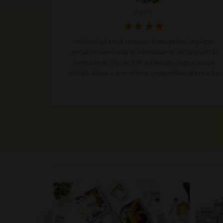
Annie J.
 impiego
Condividendo in modo semplice e spontaneo le
eguito la
mie esperienze ed i miei risultati ho un fantastico
ia nuova
guadagno extra.
i crescita.