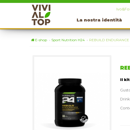
Ivo&Fos
La nostra identità
E-shop
»
Sport Nutrition H24
»
REBUILD ENDURANCE 
RE
Il ki
Gusto
Drink
Conte