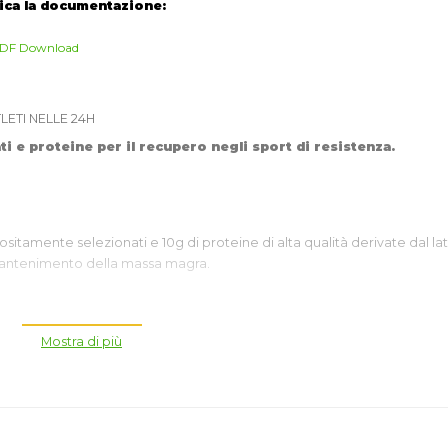
ica la documentazione:
DF Download
LETI NELLE 24H
 proteine per il recupero negli sport di resistenza.
itamente selezionati e 10g di proteine di alta qualità derivate dal lat
 mantenimento della massa magra.
apprezzate per il loro apporto di aminoacidi.
Mostra di più
 di questo esclusivo prodotto
& Fitness HERBALIFE NUTRITION