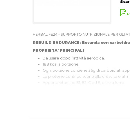
Scar
P
HERBALIFE24 - SUPPORTO NUTRIZIONALE PER GLI AT
REBUILD ENDURANCE: Bevanda con carboidrati e
PROPRIETA’ PRINCIPALI
Da usare dopo l’attività aerobica.
188 kcal a porzione
Ogni porzione contiene 36g di carboidrati appos
Le proteine contribuiscono alla crescita e al
Apporta vitamine B1, B2, C ed E, oltre a ferro.
Senza coloranti, aromi o dolcificanti artificiali.
Le proteine del latte sono proteine di qualità 
Guarda questo
VIDEO
che spiega le caratteristiche
- Preparato da Dr. John Heiss, Responsabile Sport 