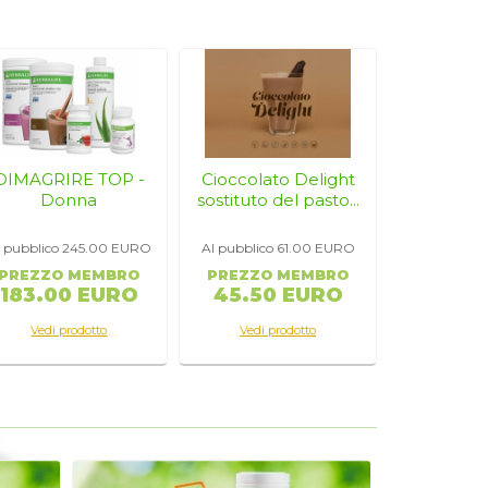
mare 1,0
rare le
ica.
DIMAGRIRE TOP -
Cioccolato Delight
Donna
sostituto del pasto...
l pubblico 245.00
EURO
Al pubblico 61.00
EURO
sostanze
PREZZO MEMBRO
PREZZO MEMBRO
183.00 EURO
45.50 EURO
Vedi prodotto
Vedi prodotto