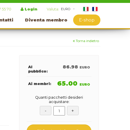
7 55 70
Login
Valuta:
ntatti
Diventa membro
E-shop
Torna indietro
86.98
Al
EURO
pubblico:
65.00
Ai membri:
EURO
Quanti pacchetti desideri
acquistare: