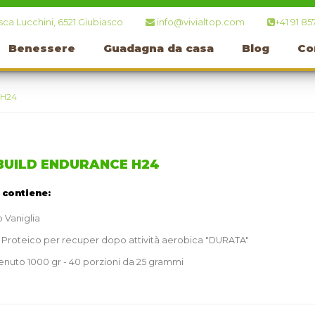
ca Lucchini, 6521 Giubiasco
info@vivialtop.com
+41 91 85
Benessere
Guadagna da casa
Blog
Co
H24
BUILD ENDURANCE H24
t contiene:
 Vaniglia
 Proteico per recuper dopo attività aerobica "DURATA"
nuto 1000 gr - 40 porzioni da 25 grammi