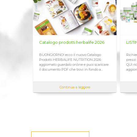
otti herbalife 2026
LISTINO PREZZI HERBALIFE 2026
o il nuovo Catalogo
Richiedi qui il Listino Prezzi Herbalife 2026,
LIFE NUTRITION 2026
prezzi ufficiali di vendita al cliente CLICCA
lo online e puoi scaricare
QUI ricevi immediatamente sempre
che trovi in fondo a...
aggiornato Assieme...
inua a leggere
Continua a leggere