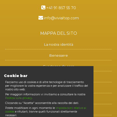
+41 91 857 55 70
info@vivialtop.com
MAPPA DEL SITO
La nostra identità
Benessere
Guadagna da casa
Cookie bar
Blog
Facciamo uso di cookies e di altre tecnologie di tracciamento
per migliorare la vostra esperienza e per analizzare il traffico del
Contatti
nostro sito web.
Per maggiori informazioni vi invitiamo a consultare la nostra
Politica sulla privacy
.
Diventa membro
Cliccando su "Accetta" acconsentite alla raccolta dei dati.
Potete modificare in ogni momento le
impostazioni relative ai
E-shop
cookies
e rifiutarli, tranne quelli funzionali strettamente
necessari.