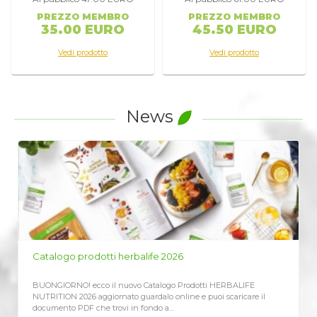
il magnesio aiutano ad assorbire il calcio.
PREZZO MEMBRO
PREZZO MEMBRO
35.00 EURO
45.50 EURO
LO SAPEVI CHE
Vedi prodotto
Vedi prodotto
I prodotti caseari sono ricchi di calcio, ma possono essere ricchi anche di grassi –
scegli prodotti a basso contenuto o privi di grassi
Dopo i 30 anni, si registra una progressiva perdita di massa ossea, sia negli
uomini che nelle donne. Un’alimentazione ricca di calcio e vitamina D può
influenzare positivamente questo fenomeno.
News
LISTINO PREZZI HERBALIFE 2026
otti HERBALIFE
Richiedi qui il Listino Prezzi Herbalife 2026, prezzi uf
 puoi scaricare il
vendita al cliente CLICCA QUI ricevi immediatame
aggiornato Assieme...