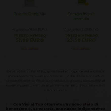
nk Mix
Energia fisica e
Diventa Membro
mentale
Tanti Vantaggi e.
00
EURO
Al pubblico 31.35
EURO
Al pubblico 69.00
E
EMBRO
PREZZO MEMBRO
PREZZO MEMB
URO
23.50 EURO
69.00 EUR
tto
Vedi prodotto
Vedi prodotto
Da oltre 20 anni Vivi Al Top, quale Membro indipendente Herbalife, si
dedica a coloro che desiderano condurre uno stile di vita sano e attivo.
Le nostre esperienza personali e professionali ci hanno portato oggi ad
essere un punto di riferimento per chi vuole dare una svolta completa
alla propria vita.
Con Vivi al Top otterrete un nuovo stato di
benessere e, se vorrete, una nuova indipendenza