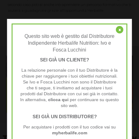
secondo caso potrai anche intraprendere un percorso formativo che ti
aiuterà a guadagnare grazie all'opportunità Herbalife.
x
Voglio saperne di più
Questo sito web è gestito dal Distributore
Indipendente Herbalife Nutrition: Ivo e
Fosca Lucchini
SEI GIÀ UN CLIENTE?
La relazione personale con il tuo Distributore è la
chiave per raggiungere i tuoi obiettivi nutrizionali.
Se Ivo e Fosca Lucchini non sono il Distributore
che ti segue, ti invitiamo ad acquistare i tuoi
prodotti dal Distributore con cui sei già in contatto.
In alternativa,
clicca qui
per continuare su questo
sito web.
SEI GIÀ UN DISTRIBUTORE?
Per acquistare i prodotti con il tuo codice vai su
myherbalife.com
Testimonianze della community