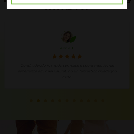
VIVI AL TOP
Annie J.
Condividendo in modo semplice e spontaneo le mie
esperienze ed i miei risultati ho un fantastico guadagno
extra.