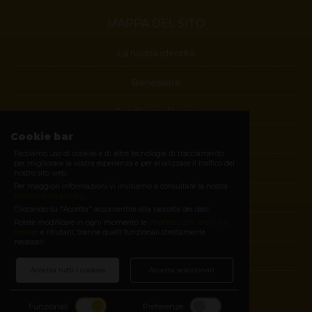
MAPPA DEL SITO
La nostra identità
Benessere
Guadagna da casa
Cookie bar
Blog
Facciamo uso di cookies e di altre tecnologie di tracciamento
per migliorare la vostra esperienza e per analizzare il traffico del
Contatti
nostro sito web.
Per maggiori informazioni vi invitiamo a consultare la nostra
Politica sulla privacy
.
Diventa membro
Cliccando su "Accetta" acconsentite alla raccolta dei dati.
Potete modificare in ogni momento le
impostazioni relative ai
E-shop
cookies
e rifiutarli, tranne quelli funzionali strettamente
necessari.
Login
Accetta tutti i cookies
Accetta selezionati
SEGUICI SUI SOCIAL
Funzionali
Preferenze