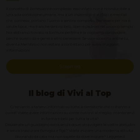
Il concetto di
benessere
è complesso: esso infatti non è riconducibile a
una sola condizione umana, ma a un insieme di stati fisici e mentali
che, connessi, portano l’uomo a sentirsi completo. Benessere per noi è
salute fisica, ma è anche sentirsi belli, liberi e padroni del proprio tempo.
Noi abbiamo trovato la formula perfetta e la vogliamo condividere,
perché questo dà e genera altro benessere. Se vuoi scoprirla anche tu,
diventa Membro o non esitare a contattarci per avere maggiori
informazioni.
Scopri ora
Il blog di Vivi al Top
Ci teniamo a tenervi informati su tutte le tematiche che ci stanno a
cuore! Volete avere informazioni su come nutrirvi al meglio, mantenervi
in forma e belli per tutta la vita?
Desiderate un guadagno extra senza dover stravolgere le vostre abitudini
e senza trascurare famiglia e figli? Volete iniziare una moderna attività
lavorando da casa ma non sapete da dove iniziare? Leggeteci!