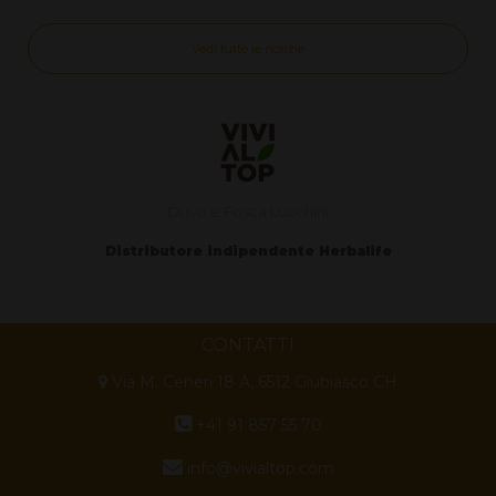
Vedi tutte le notizie
Di Ivo e Fosca Lucchini
Distributore indipendente Herbalife
CONTATTI
Via M. Ceneri 18 A, 6512 Giubiasco CH
+41 91 857 55 70
info@vivialtop.com