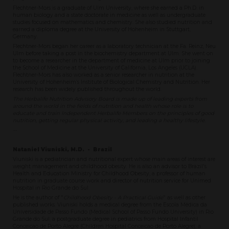
Flechtner-Mors is a graduate of Ulm University, where she earned a Ph.D. in
human biology and a state doctorate in medicine as well as undergraduate
studies focused on mathematics and chemistry. She also studied nutrition and
earned a diploma degree at the University of Hohenheim in Stuttgart,
Germany.
Flechtner-Mors began her career as a laboratory technician at the Fa. Reinz, Neu
Ulm before taking a post in the biochemistry department at Ulm. She went on
to become a researcher in the department of medicine at UIm prior to joining
the School of Medicine at the University of California, Los Angeles (UCLA).
Flechtner-Mors has also worked as a senior researcher in nutrition at the
University of Hohenheim’s Institute of Biological Chemistry and Nutrition. Her
research has been widely published throughout the world.
The Herbalife Nutrition Advisory Board is made up of leading experts from
around the world in the fields of nutrition and health whose role is to
educate and train Independent Herbalife Members on the principles of good
nutrition, getting regular physical activity, and leading a healthy lifestyle.
--
Nataniel Viuniski, M.D. - Brazil
Viuniski is a pediatrician and nutritional expert whose main areas of interest are
weight management and childhood obesity. He is also an advisor to Brazil's
Health and Education Ministry for Childhood Obesity, a professor of human
nutrition in graduate course work and director of nutrition service for Unimed
Hospital in Rio Grande do Sul.
He is the author of "
Childhood Obesity - A Practical Guide
" as well as other
published works. Viuniski holds a medical degree from the Escola Médica da
Universidade de Passo Fundo (Medical School of Passo Fundo University) in Rio
Grande do Sul; a postgraduate degree in pediatrics from Hospital Infantil
Conceicao de Porto Alegre (Children Hospital Conceicao de Porto Alegre); a