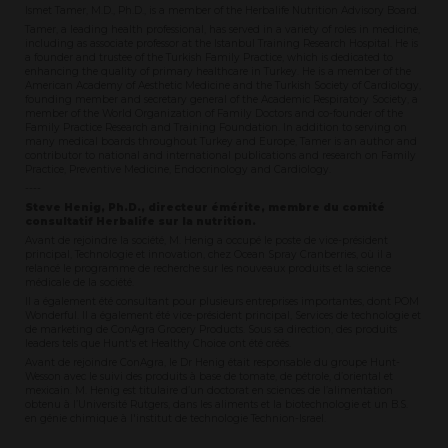
Ismet Tamer, M.D., Ph.D., is a member of the Herbalife Nutrition Advisory Board.
Tamer, a leading health professional, has served in a variety of roles in medicine,
including as associate professor at the Istanbul Training Research Hospital. He is
a founder and trustee of the Turkish Family Practice, which is dedicated to
enhancing the quality of primary healthcare in Turkey. He is a member of the
American Academy of Aesthetic Medicine and the Turkish Society of Cardiology,
founding member and secretary general of the Academic Respiratory Society, a
member of the World Organization of Family Doctors and co-founder of the
Family Practice Research and Training Foundation. In addition to serving on
many medical boards throughout Turkey and Europe, Tamer is an author and
contributor to national and international publications and research on Family
Practice, Preventive Medicine, Endocrinology and Cardiology.
----
Steve Henig, Ph.D., directeur émérite, membre du comité
consultatif Herbalife sur la nutrition.
Avant de rejoindre la société, M. Henig a occupé le poste de vice-président
principal, Technologie et innovation, chez Ocean Spray Cranberries, où il a
relancé le programme de recherche sur les nouveaux produits et la science
médicale de la société.
Il a également été consultant pour plusieurs entreprises importantes, dont POM
Wonderful. Il a également été vice-président principal, Services de technologie et
de marketing de ConAgra Grocery Products. Sous sa direction, des produits
leaders tels que Hunt's et Healthy Choice ont été créés.
Avant de rejoindre ConAgra, le Dr Henig était responsable du groupe Hunt-
Wesson avec le suivi des produits à base de tomate, de pétrole, d’oriental et
mexicain. M. Henig est titulaire d’un doctorat en sciences de l’alimentation
obtenu à l’Université Rutgers, dans les aliments et la biotechnologie et un B.S.
en génie chimique à l'institut de technologie Technion-Israel.