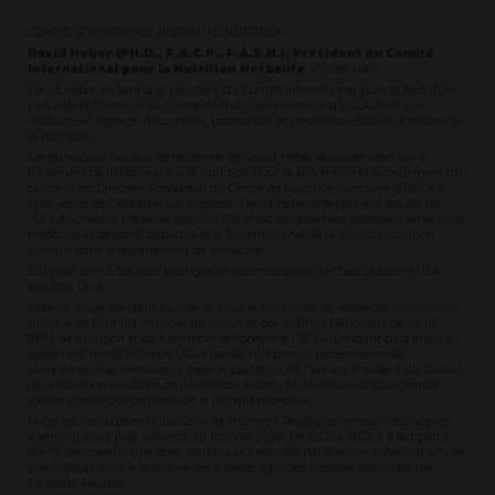
COMITÉ SCIENTIFIQUE HERBALIFE NUTRITION
David Heber (PH.D., F.A.C.P., F.A.S.N.), Président du Comité
International pour la Nutrition Herbalife -
États-Unis
David Heber, en tant que président du Comité International pour la Nutrition
Herbalife et Directeur du Centre de Nutrition Humaine d’UCLA, tient une
ressource en ligne de documents, promotion de l'excellence dans le domaine de
la nutrition.
Les principaux travaux de recherche de David Heber se concentrent sur le
traitement de l'obésité et sur la nutrition pour la prévention et le traitement du
cancer. Il est Directeur Fondateur du Centre de Nutrition Humaine d’UCLA à
l'Université de Californie, Los Angeles*. David Heber enseigne à la faculté de
l'UCLA School of Medicine depuis 1978, et est actuellement professeur émérite de
médecine et de santé publique et le fondateur chef de la division nutrition
clinique dans le département de médecine.
Élu pour bien 5 fois dela prestigieuse reconnaissance de "Best Doctor of USA"
aux Étas Unis
Heber a dirigé pendant plus de 15 ans à la fois l'unité de recherche en nutrition
clinique de l’Institut national du cancer et des Instituts Nationaux de Santé
(NIH) de nutrition et de formation de l'obésité à l'UCLA. Pendant cinq ans, il a
également dirigé le Centre UCLA par les NIH pour la recherche sur les
compléments alimentaires à base de plantes. Il est l'ancien Président du Conseil
de la nutrition médicale de l'American Society for Nutrition, la plus grande
société scientifique de nutrition à l'échelle mondiale.
Heber est inclus dans la liste 2014 de Thomson Reuters comme un des "esprits
scientifiques les plus influents du monde: 2014". De 2002 à 2012, il a fait partie
des 1% des scientifiques dont les travaux a été cités par d'autres auteurs d'articles
scientifiques dans le domaine des sciences agricoles, comme interrogés par
Thomson Reuters.