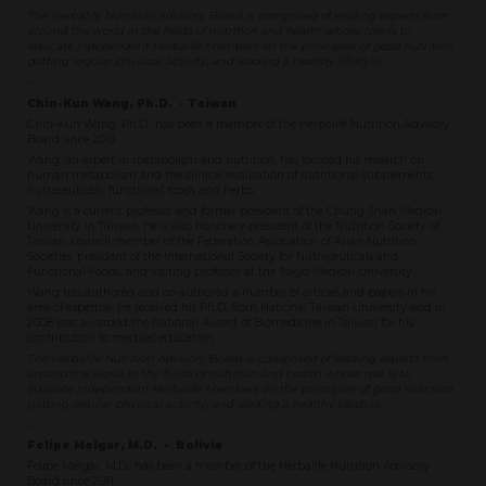
The Herbalife Nutrition Advisory Board is comprised of leading experts from
around the world in the fields of nutrition and health whose role is to
educate Independent Herbalife Members on the principles of good nutrition,
getting regular physical activity, and leading a healthy lifestyle.
---
Chin-Kun Wang, Ph.D. - Taiwan
Chin-Kun Wang, Ph.D., has been a member of the Herbalife Nutrition Advisory
Board since 2013
Wang, an expert in metabolism and nutrition, has focused his research on
human metabolism and the clinical evaluation of nutritional supplements,
nutraceuticals, functional foods and herbs.
Wang is a current professor and former president of the Chung Shan Medical
University in Taiwan. He is also honorary president of the Nutrition Society of
Taiwan; council member of the Federation Association of Asian Nutrition
Societies; president of the International Society for Nutraceuticals and
Functional Foods; and visiting professor at the Tokyo Medical University.
Wang has authored and co-authored a number of articles and papers in his
area of expertise. He received his Ph.D. from National Taiwan University and in
2008 was awarded the National Award of Biomedicine in Taiwan for his
contribution to medical education.
The Herbalife Nutrition Advisory Board is comprised of leading experts from
around the world in the fields of nutrition and health whose role is to
educate Independent Herbalife Members on the principles of good nutrition,
getting regular physical activity, and leading a healthy lifestyle.
--
Felipe Melgar, M.D. -
Bolivia
Felipe Melgar, M.D., has been a member of the Herbalife Nutrition Advisory
Board since 2011.