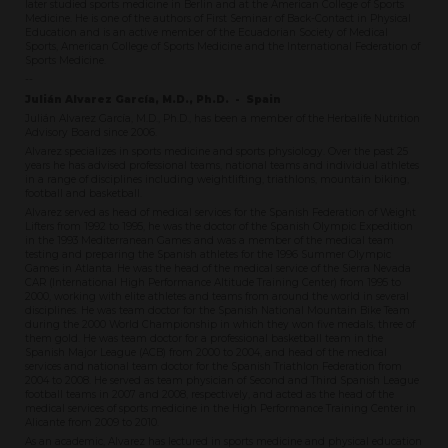
later studied sports medicine in Berlin and at the American College of Sports
Medicine. He is one of the authors of First Seminar of Back-Contact in Physical
Education and is an active member of the Ecuadorian Society of Medical
Sports, American College of Sports Medicine and the International Federation of
Sports Medicine.
--
Julián Alvarez García, M.D., Ph.D. - Spain
Julián Alvarez García, M.D., Ph.D., has been a member of the Herbalife Nutrition
Advisory Board since 2006.
Alvarez specializes in sports medicine and sports physiology. Over the past 25
years he has advised professional teams, national teams and individual athletes
in a range of disciplines including weightlifting, triathlons, mountain biking,
football and basketball.
Alvarez served as head of medical services for the Spanish Federation of Weight
Lifters from 1992 to 1995, he was the doctor of the Spanish Olympic Expedition
in the 1993 Mediterranean Games and was a member of the medical team
testing and preparing the Spanish athletes for the 1996 Summer Olympic
Games in Atlanta. He was the head of the medical service of the Sierra Nevada
CAR (International High Performance Altitude Training Center) from 1995 to
2000, working with elite athletes and teams from around the world in several
disciplines. He was team doctor for the Spanish National Mountain Bike Team
during the 2000 World Championship in which they won five medals, three of
them gold. He was team doctor for a professional basketball team in the
Spanish Major League (ACB) from 2000 to 2004, and head of the medical
services and national team doctor for the Spanish Triathlon Federation from
2004 to 2008. He served as team physician of Second and Third Spanish League
football teams in 2007 and 2008, respectively, and acted as the head of the
medical services of sports medicine in the High Performance Training Center in
Alicante from 2009 to 2010.
As an academic, Alvarez has lectured in sports medicine and physical education