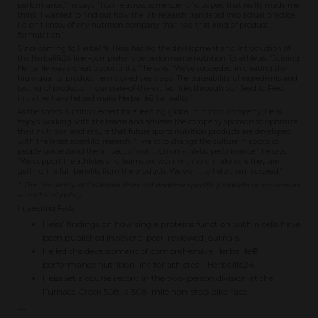
performance,” he says. “I came across some scientific papers that really made me
think. I wanted to find out how the lab research translated into actual practice.
I didn’t know of any nutrition company that had that kind of product
formulation.”
Since coming to Herbalife, Heiss has led the development and introduction of
the Herbalife24 line –comprehensive performance nutrition for athletes. “Joining
Herbalife was a great opportunity,” he says. “We’ve succeeded in creating the
high-quality product I envisioned years ago. The traceability of ingredients and
testing of products in our state-of-the-art facilities through our Seed to Feed
initiative have helped make Herbalife24 a reality.”
As the sports nutrition expert for a leading global nutrition company, Heiss
enjoys working with the teams and athletes the company sponsors to optimize
their nutrition and ensure that future sports nutrition products are developed
with the latest scientific research. “I want to change the culture in sports so
people understand the impact of nutrition on athletic performance,” he says.
“We support the athletes and teams we work with and make sure they are
getting the full benefits from the products. We want to help them succeed.”
* The University of California does not endorse specific products or services as
a matter of policy.
Interesting Facts
Heiss’ findings on how single proteins function within cells have
been published in several peer-reviewed journals.
He led the development of comprehensive Herbalife®
performance nutrition line for athletes – Herbalife24.
Heiss set a course record in the two-person division at the
Furnace Creek 508, a 508-mile non-stop bike race.
---