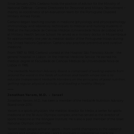
Since January 2014, Caetano holds the position of advisor for the Ministry of
National Defense – General Directorate for Personnel and Military Recruitment –
mainly as coordinator of an evaluation team for the Portuguese Disabled
Military Armed Forces.
Caetano began teaching courses in medicine (physiology and physiopathology,
immunology and laboratory techniques) to medical and nursing students in
1998 at the Faculdade de Ciências Médicas (Universidade Nova de Lisboa) and
at Military Health Service School. He served as a military doctor in Mozambique
for approximately one year as medical doctor of the Portuguese troops during
the United Nations Operation. Caetano also practices preventive and curative
medicine.
From 1987 to 1993, Caetano worked at the Hospital São Francisco Xavier - the
general hospital in Lisbon -in the Internal Medicine Service. He earned his
medical degree at Faculdade de Ciencias Medicas da Universidade Nova de
Lisboa in 1985.
The Herbalife Nutrition Advisory Board is comprised of leading experts from
around the world in the fields of nutrition and health whose role is to
educate Independent Herbalife Members on the principles of good nutrition,
getting regular physical activity, and leading a healthy lifestyle.
----
Jonathan Yarom, M.D. - Israel
Jonathan Yarom, M.D., has been a member of the Herbalife Nutrition Advisory
Board since 2010.
Yarom is a sports physician, the medical director for Medix, a center for sports
medicine at the Tel Aviv Olympic complex, and has served as the director of
sports medicine at the Wingate Institute. He is also a past member of the Israel
National Olympic committee.
Yarom treats people active in sports – from world champions to the weekend
warrior and amateur athlete - and is involved in preventative medicine