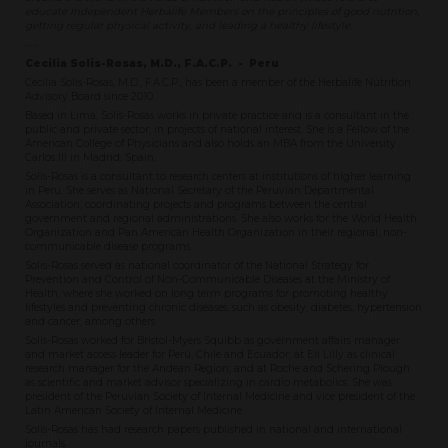
educate Independent Herbalife Members on the principles of good nutrition,
getting regular physical activity, and leading a healthy lifestyle.
---
Cecilia Solis-Rosas, M.D., F.A.C.P. - Peru
Cecilia Solis-Rosas, M.D., F.A.C.P., has been a member of the Herbalife Nutrition
Advisory Board since 2010.
Based in Lima, Solis-Rosas works in private practice and is a consultant in the
public and private sector, in projects of national interest. She is a Fellow of the
American College of Physicians and also holds an MBA from the University
Carlos III in Madrid, Spain.
Solis-Rosas is a consultant to research centers at institutions of higher learning
in Peru. She serves as National Secretary of the Peruvian Departmental
Association, coordinating projects and programs between the central
government and regional administrations. She also works for the World Health
Organization and Pan American Health Organization in their regional, non-
communicable disease programs.
Solis-Rosas served as national coordinator of the National Strategy for
Prevention and Control of Non-Communicable Diseases at the Ministry of
Health, where she worked on long term programs for promoting healthy
lifestyles and preventing chronic diseases, such as obesity, diabetes, hypertension
and cancer, among others.
Solis-Rosas worked for Bristol-Myers Squibb as government affairs manager
and market access leader for Perú, Chile and Ecuador; at Eli Lilly as clinical
research manager for the Andean Region; and at Roche and Schering Plough
as scientific and market advisor specializing in cardio metabolics. She was
president of the Peruvian Society of Internal Medicine and vice president of the
Latin American Society of Internal Medicine.
Solis-Rosas has had research papers published in national and international
journals.