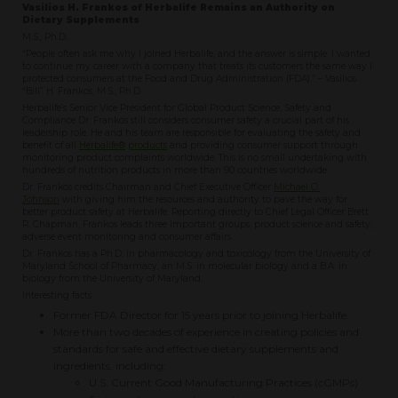
Vasilios H. Frankos of Herbalife Remains an Authority on
Dietary Supplements
M.S., Ph.D.
“People often ask me why I joined Herbalife, and the answer is simple. I wanted
to continue my career with a company that treats its customers the same way I
protected consumers at the Food and Drug Administration (FDA).” – Vasilios
“Bill” H. Frankos, M.S., Ph.D.
Herbalife’s Senior Vice President for Global Product Science, Safety and
Compliance Dr. Frankos still considers consumer safety a crucial part of his
leadership role. He and his team are responsible for evaluating the safety and
benefit of all
Herbalife®
products
and providing consumer support through
monitoring product complaints worldwide. This is no small undertaking with
hundreds of nutrition products in more than 90 countries worldwide.
Dr. Frankos credits Chairman and Chief Executive Officer
Michael O.
Johnson
with giving him the resources and authority to pave the way for
better product safety at Herbalife. Reporting directly to Chief Legal Officer Brett
R. Chapman, Frankos leads three important groups: product science and safety,
adverse event monitoring and consumer affairs.
Dr. Frankos has a Ph.D. in pharmacology and toxicology from the University of
Maryland School of Pharmacy, an M.S. in molecular biology and a B.A. in
biology from the University of Maryland.
Interesting facts:
Former FDA Director for 15 years prior to joining Herbalife.
More than two decades of experience in creating policies and
standards for safe and effective dietary supplements and
ingredients, including:
U.S. Current Good Manufacturing Practices (cGMPs)