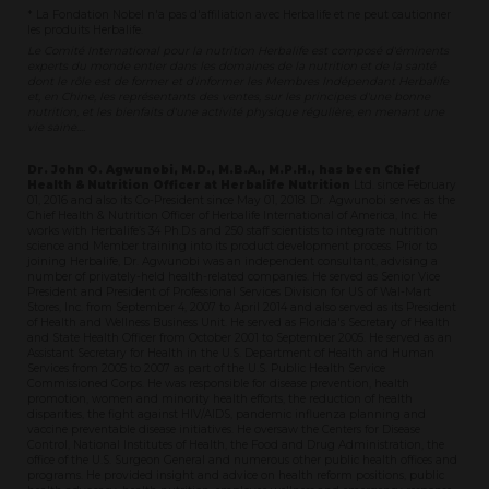
* La Fondation Nobel n'a pas d'affiliation avec Herbalife et ne peut cautionner
les produits Herbalife.
Le Comité International pour la nutrition Herbalife est composé d'éminents
experts du monde entier dans les domaines de la nutrition et de la santé
dont le rôle est de former et d'informer les Membres Indépendant Herbalife
et, en Chine, les représentants des ventes, sur les principes d'une bonne
nutrition, et les bienfaits d'une activité physique régulière, en menant une
vie saine....
Dr. John O. Agwunobi, M.D., M.B.A., M.P.H., has been Chief
Health & Nutrition Officer at Herbalife Nutrition
Ltd. since February
01, 2016 and also its Co-President since May 01, 2018. Dr. Agwunobi serves as the
Chief Health & Nutrition Officer of Herbalife International of America, Inc. He
works with Herbalife’s 34 Ph.D.s and 250 staff scientists to integrate nutrition
science and Member training into its product development process. Prior to
joining Herbalife, Dr. Agwunobi was an independent consultant, advising a
number of privately-held health-related companies. He served as Senior Vice
President and President of Professional Services Division for US of Wal-Mart
Stores, Inc. from September 4, 2007 to April 2014 and also served as its President
of Health and Wellness Business Unit. He served as Florida's Secretary of Health
and State Health Officer from October 2001 to September 2005. He served as an
Assistant Secretary for Health in the U.S. Department of Health and Human
Services from 2005 to 2007 as part of the U.S. Public Health Service
Commissioned Corps. He was responsible for disease prevention, health
promotion, women and minority health efforts, the reduction of health
disparities, the fight against HIV/AIDS, pandemic influenza planning and
vaccine preventable disease initiatives. He oversaw the Centers for Disease
Control, National Institutes of Health, the Food and Drug Administration, the
office of the U.S. Surgeon General and numerous other public health offices and
programs. He provided insight and advice on health reform positions, public