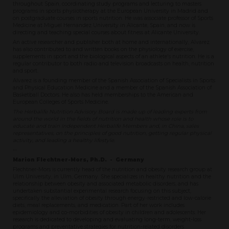
throughout Spain, coordinating study programs and lecturing to masters
programs in sports physiotherapy at the European University in Madrid and
on postgraduate courses in sports nutrition. He was associate professor of Sports
Medicine at Miguel Hernandez University in Alicante, Spain, and now is
directing and teaching special courses about fitness at Alicante University.
An active researcher and publisher both at home and internationally, Alvarez
has also contributed to and written books on the physiology of exercise,
supplements in sport and the biological aspects of an athlete's nutrition. He is a
regular contributor to both radio and television broadcasts on health, nutrition
and sport.
Alvarez is a founding member of the Spanish Association of Specialists in Sports
and Physical Education Medicine and a member of the Spanish Association of
Basketball Doctors. He also has held memberships to the American and
European Colleges of Sports Medicine.
The Herbalife Nutrition Advisory Board is made up of leading experts from
around the world in the fields of nutrition and health whose role is to
educate and train Independent Herbalife Members and, in China, sales
representatives, on the principles of good nutrition, getting regular physical
activity, and leading a healthy lifestyle.
--
Marion Flechtner-Mors, Ph.D. - Germany
Flechtner-Mors is currently head of the nutrition and obesity research group at
Ulm University, in Ulm, Germany. She specializes in healthy nutrition and the
relationship between obesity and associated metabolic disorders, and has
undertaken substantial experimental research focusing on this subject,
specifically the alleviation of obesity through energy-restricted and low-calorie
diets, meal replacements, and medication. Part of her work includes
epidemiology and co-morbidities of obesity in children and adolescents. Her
research is dedicated to developing and evaluating long-term, weight-loss
programs and preventative strategies for nutrition-related disorders