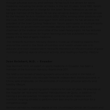
through physical activity and wellness. He has built five centers for sports
medicine, including the center at Medix, in the last 20 years. Since 1991, Yarom
has been the physician in charge for the Israeli Tennis Federation as well as
being a member of the Board. He has also served as director of medical services
for the Maccabi Tel Aviv Football club (2002-2004), among other positions with
the Club. From 2000-2009 and again from 2013-present, he has served as the
president of the Israel Cycling Federation. Yarom participates in multiple sports
federations, on government committees dealing with sports, and is the
chairman of the medical committee of the Israel Paralympics. He has lectured
extensively at institutions for higher learning and has published numerous
papers in the field of sports medicine.
The Herbalife Nutrition Advisory Board is made up of leading experts from
around the world in the fields of nutrition and health whose role is to
educate and train Independent Herbalife Members on the principles of good
nutrition, getting regular physical activity, and leading a healthy lifestyle.
--
Jose Reinhart, M.D. - Ecuador
Jose Reinhart, M.D., an expert in sports medicine in Ecuador, has been a
member of the Nutrition Advisory Board since 2011.
The NAB is comprised of leading experts around the world in the fields of
nutrition and health who educate Herbalife independent distributors and, in
China, sales employees, on the principles of nutrition, physical activity and
healthy lifestyle.
Reinhart has been practicing sports medicine for over 40 years. He practices at
the Hospital del Valle and Hospital Metropolitano de Quito, in addition to
having a private practice. His expertise combines sports medicine with
nutrition, helping athletes to perform their best and to use nutrition for a
competitive edge.
Reinhart earned his medical degree at the Universidad Central del Ecuador and