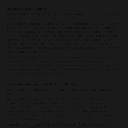
--
Yubin He, M.D. - China
Yubin He, M.D., has been a member of the Herbalife Nutrition Advisory Board
since 2010.
He is a professor and deputy director of the Cardiopulmonary Vascular Center at
the General Hospital of Beijing Military Command (B.M.C.). He is a member of
the Chinese Cardiovascular Association (Hypertension Group) and a member of
The PLA Cardiovascular Association. He has been engaged in cardiology work
and research for over 31 years with emphasis on the study of coronary heart
disease, hypertension, hyperlipidemia, heart failure and thrombotic disease
diagnosis and treatment. He has been published widely in both peer-reviewed
and consumer media outlets.
The Herbalife Nutrition Advisory Board is made up of leading experts from
around the world in the fields of nutrition and health whose role is to
educate and train Independent Herbalife Members and, in China, sales
representatives, on the principles of good nutrition, getting regular physical
activity, and leading a healthy lifestyle.
--
Alexander Martynchuk, Ph.D. - Ukraine
Alexander Martynchuk, Ph.D., is a member of the Herbalife Nutrition Advisory
Board.
Martynchuk is an expert in the diagnostics and treatment of obesity and
gastroenterological pathologies. He is a regular speaker on the subjects of
gastroenterology and obesity issues at scientific conferences around the world
and has authored and coauthored more than 25 scientific publications on
nutrition and modern diets. He is also a member of the supervisory council of
dieticians in Ukraine.
A graduate of the National Medical University (NMU) in Kiev as a general