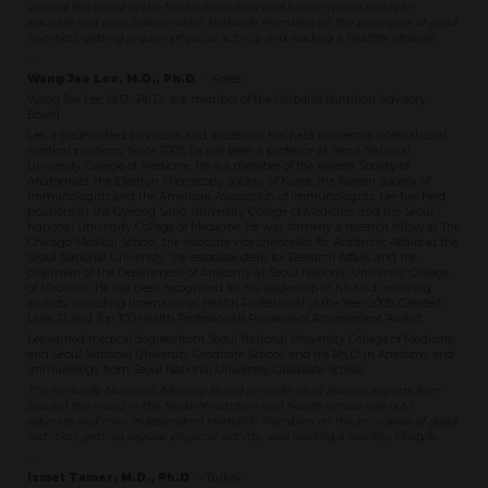
around the world in the fields of nutrition and health whose role is to
educate and train Independent Herbalife Members on the principles of good
nutrition, getting regular physical activity and leading a healthy lifestyle.
--
Wang Jae Lee, M.D., Ph.D
. - Korea
Wang Jae Lee, M.D., Ph.D., is a member of the Herbalife Nutrition Advisory
Board.
Lee, a credentialed physician and academic, has held numerous international
medical positions. Since 2003, he has been a professor at Seoul National
University College of Medicine. He is a member of the Korean Society of
Anatomists, the Electron Microscopy Society of Korea, the Korean Society of
Immunologists and the American Association of Immunologists. Lee has held
positions at the Gyeong Sang University College of Medicine, and the Seoul
National University College of Medicine. He was formerly a research fellow at The
Chicago Medical School, the associate vice chancellor for Academic Affairs at the
Seoul National University, the associate dean for Research Affairs and the
chairman of the Department of Anatomy at Seoul National University College
of Medicine. He has been recognized for his leadership in his field, receiving
awards, including International Health Professional of the Year 2005, Greatest
Lives 21 and Top 100 Health Professionals Pinnacle of Achievement Award.
Lee earned medical degrees from Seoul National University College of Medicine
and Seoul National University Graduate School, and his Ph.D. in Anatomy and
Immunology from Seoul National University Graduate School.
The Herbalife Nutrition Advisory Board is made up of leading experts from
around the world in the fields of nutrition and health whose role is to
educate and train Independent Herbalife Members on the principles of good
nutrition, getting regular physical activity, and leading a healthy lifestyle.
--
Ismet Tamer, M.D., Ph.D
. - Turkey