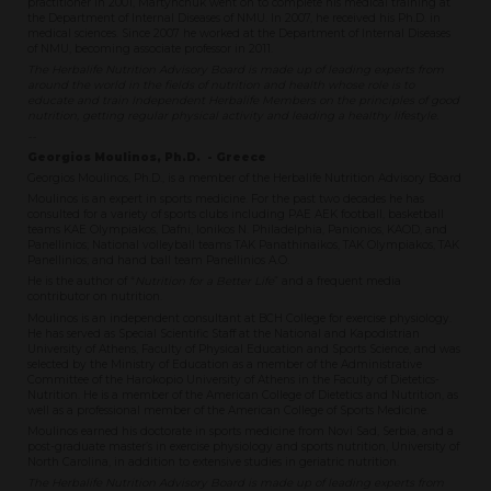
practitioner in 2001, Martynchuk went on to complete his medical training at
the Department of Internal Diseases of NMU. In 2007, he received his Ph.D. in
medical sciences. Since 2007 he worked at the Department of Internal Diseases
of NMU, becoming associate professor in 2011.
The Herbalife Nutrition Advisory Board is made up of leading experts from
around the world in the fields of nutrition and health whose role is to
educate and train Independent Herbalife Members on the principles of good
nutrition, getting regular physical activity and leading a healthy lifestyle.
--
Georgios Moulinos, Ph.D. - Greece
Georgios Moulinos, Ph.D., is a member of the Herbalife Nutrition Advisory Board
Moulinos is an expert in sports medicine. For the past two decades he has
consulted for a variety of sports clubs including PAE AEK football, basketball
teams KAE Olympiakos, Dafni, Ionikos N. Philadelphia, Panionios, KAOD, and
Panellinios; National volleyball teams TAK Panathinaikos, TAK Olympiakos, TAK
Panellinios; and hand ball team Panellinios A.O.
He is the author of “
Nutrition for a Better Life
” and a frequent media
contributor on nutrition.
Moulinos is an independent consultant at BCH College for exercise physiology.
He has served as Special Scientific Staff at the National and Kapodistrian
University of Athens, Faculty of Physical Education and Sports Science, and was
selected by the Ministry of Education as a member of the Administrative
Committee of the Harokopio University of Athens in the Faculty of Dietetics-
Nutrition. He is a member of the American College of Dietetics and Nutrition, as
well as a professional member of the American College of Sports Medicine.
Moulinos earned his doctorate in sports medicine from Novi Sad, Serbia, and a
post-graduate master’s in exercise physiology and sports nutrition, University of
North Carolina, in addition to extensive studies in geriatric nutrition.
The Herbalife Nutrition Advisory Board is made up of leading experts from