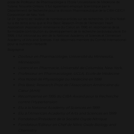
poste de Professeur de Pharmacologie à l’Ecole Universitaire de Médecine de
Tulane, Nouvelle Orléans. Il fut également employé Scientifique par le
Département de Recherche pour la division Pharmaceutique de la CIBA-GEIGY
Corporation de New York.
Le Dr. Ignarro est l’auteur de nombreux articles sur ses recherches. Un Prix Nobel
lui a été remis ainsi que le Prix Basic Research Prize de l’American Heart
Association (Association Américaine du Coeur) en 1998, en récompense de sa
formidable contribution au développement de la recherche cardiovasculaire. En
1999, il fut intronisé au sein de la National Academy of Sciences et l’American
Academy of Arts and Sciences. Il est désormais membre du Comité International
pour la nutrition Herbalife.
Biographie :
Docteur en Pharmacologie, Université du Minnesota,
Minneapolis.
Licencié en Pharmacie, Université de Columbia, New York.
Professeur en Pharmacologie, UCLA, Ecole de Médecine
Prix Nobel de Physiologie ou Médecine en 1998
Prix Basic Research Prize de l’Association Américaine du
Cœur (AHA)
Récompensé en 1995 du CIBA Award pour la Recherche
contre l’Hypertension
Elu à la National Academy of Sciences en 1999
Elu à l’American Academy of Arts and Sciences en 1999
Fondateur/Président de la Société Oxyde Nitrique
Fondateur/Editeur en Chef de Nitric Oxide Biology and
Chemistry