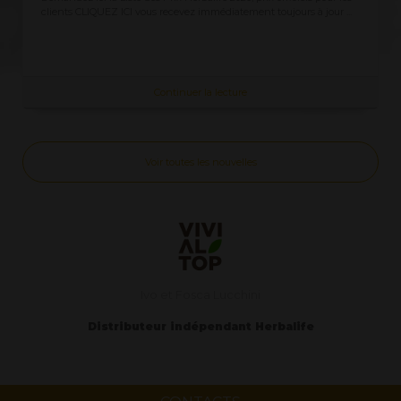
clients CLIQUEZ ICI vous recevez immédiatement toujours à jour ...
Continuer la lecture
Voir toutes les nouvelles
Ivo et Fosca Lucchini
Distributeur indépendant Herbalife