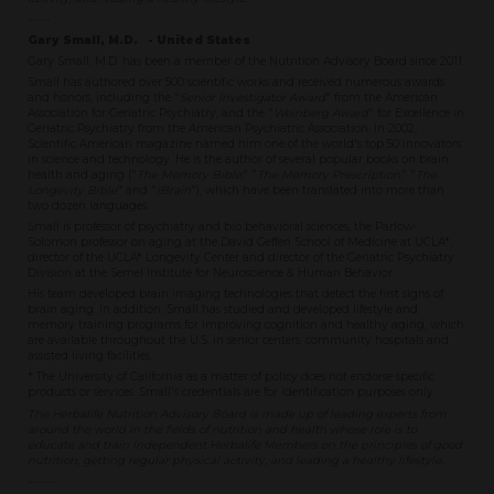
-----
Gary Small, M.D. - United States
Gary Small, M.D. has been a member of the Nutrition Advisory Board since 2011.
Small has authored over 500 scientific works and received numerous awards
and honors, including the "
Senior Investigator Award
" from the American
Association for Geriatric Psychiatry, and the "
Weinberg Award
" for Excellence in
Geriatric Psychiatry from the American Psychiatric Association. In 2002,
Scientific American magazine named him one of the world's top 50 innovators
in science and technology. He is the author of several popular books on brain
health and aging ("
The Memory Bible
," "
The Memory Prescription
," "
The
Longevity Bible
" and "
iBrain
"), which have been translated into more than
two dozen languages.
Small is professor of psychiatry and bio behavioral sciences, the Parlow-
Solomon professor on aging at the David Geffen School of Medicine at UCLA*,
director of the UCLA* Longevity Center and director of the Geriatric Psychiatry
Division at the Semel Institute for Neuroscience & Human Behavior.
His team developed brain imaging technologies that detect the first signs of
brain aging. In addition, Small has studied and developed lifestyle and
memory training programs for improving cognition and healthy aging, which
are available throughout the U.S. in senior centers, community hospitals and
assisted living facilities.
* The University of California as a matter of policy does not endorse specific
products or services. Small's credentials are for identification purposes only.
The Herbalife Nutrition Advisory Board is made up of leading experts from
around the world in the fields of nutrition and health whose role is to
educate and train Independent Herbalife Members on the principles of good
nutrition, getting regular physical activity, and leading a healthy lifestyle.
------