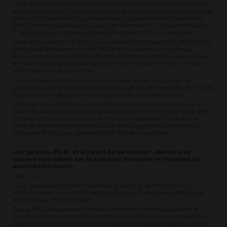
Heber a été maintes fois cité dans «Les Meilleurs Médecins d’Amérique» et «Qui
est qui en Amérique." En plus d'écrire plus de 225 articles scientifiques revus par
des pairs et plusieurs articles professionnels, il a également écrit quatre livres,
dont "Remèdes naturels pour un coeur en bonne santé »,« Le régime résolution
"," De quelle couleur est votre régime alimentaire? "et" Le LA Shape Diet ".
Heber est titulaire d'un B. S. en chimie, Magna Cum Laude, UCLA, 1969; un M.D.
de l’École de Médecine d’Harvard, 1973; et d'un doctorat en physiologie,
Université de Californie, 1978. Il est certifié en médecine interne, endocrinologie
et métabolisme par l'American Board of Internal Medicine et est un médecin
certifié spécialiste de la nutrition.
* L'Université de Californie, située à Los Angeles, a pour politique de ne
cautionner aucun produit ou service privés à des fins commerciales. Les titres de
Heber comme Professeur sont uniquement à des fins d'identification.
Le Comité International pour la nutrition Herbalife est composé d'éminents
experts du monde entier dans les domaines de la nutrition et de la santé, dont
le rôle est d'éduquer et de former les Membres Indépendant Herbalife et, en
Chine, les représentants des ventes, sur les principes d'une bonne nutrition,
d’une activité physique régulière, et d’un style de vie équilibré.
----
Lou Ignarro, Ph.D. Prix Nobel de médecine *, membre du
Conseil consultatif sur la nutrition Herbalife et l'Institut de
nutrition Herbalife
Etats-Unis
Le Dr. Ignarro a énormément apporté à la science et ses efforts se sont vus
récompensés par le Prix Nobel* de Physiologie ou Médecine en 1998 pour ses
recherches sur l’Oxyde Nitrique.
Depuis 1985, il est également Professeur émérite en Pharmacologie dans le
Service Pharmacologie Moléculaire et Médicale de l’Ecole de Médecine d’UCLA.
Avant de s’installer en Californie, le Dr Ignarro avait occupé pendant 12 ans le