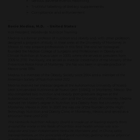
Serious adverse events reporting
Truthful labeling of dietary supplements
Compliance and enforcement
----
Rocio Medina, M.D. - United States
Vice President, Worldwide Nutrition Training
Medina is a former professor of nutrition and obesity and, with other professors,
designed a program of study in these areas at the University of Monterrey in
Mexico, to help prepare professionals in this field. She and her colleagues
founded the Medical College of Surgeons and Professionals in Obesity and
Clinical Nutrition at Nuevo León in 2000, where she served as president from
2009 to 2010. Previously, she served as medical coordinator of the Ministry of the
Preventive Police Force of Monterrey. She has also been in private practice in
Mexico since 1994.
Medina is a member of the Obesity Society since 2004 and a member of the
American Society of Nutrition since 2012.
Medina received her medical degree at the Autonomous University of Nuevo
Leon (Universidad Autónoma de Nuevo Leon [UANL]), in Monterrey, Mexico. She
also completed two nutrition and obesity post-graduate degrees at the
Autonomous University of Nuevo Leon and the University of Monterrey. Medina
received her Master’s degree in Nutrition and Obesity from the University of
Monterrey, Mexico in 2010. In 2007, she was one of the founders of the High
Technology Nutrition and Obesity Clinic in Monterrey, Mexico, and served as a
physician there until 2012.
The Herbalife Nutrition Advisory Board is made up of leading experts from
around the world in the fields of nutrition and health whose role is to
educate and train Independent Herbalife Members and, in China, sales
representatives, on the principles of good nutrition, getting regular physical
activity, and leading a healthy lifestyle.