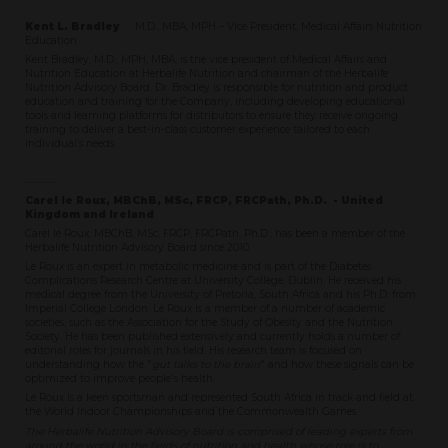
Kent L. Bradley
M.D., MBA, MPH – Vice President, Medical Affairs Nutrition
Education
Kent Bradley, M.D., MPH, MBA, is the vice president of Medical Affairs and
Nutrition Education at Herbalife Nutrition and chairman of the Herbalife
Nutrition Advisory Board. Dr. Bradley is responsible for nutrition and product
education and training for the Company, including developing educational
tools and learning platforms for distributors to ensure they receive ongoing
training to deliver a best-in-class customer experience tailored to each
individual’s needs.
--------
Carel le Roux, MBChB, MSc, FRCP, FRCPath, Ph.D. - United
Kingdom and Ireland
Carel le Roux, MBChB, MSc, FRCP, FRCPath, Ph.D., has been a member of the
Herbalife Nutrition Advisory Board since 2010.
Le Roux is an expert in metabolic medicine and is part of the Diabetes
Complications Research Centre at University College, Dublin. He received his
medical degree from the University of Pretoria, South Africa and his Ph.D. from
Imperial College London. Le Roux is a member of a number of academic
societies, such as the Association for the Study of Obesity and the Nutrition
Society. He has been published extensively and currently holds a number of
editorial roles for journals in his field. His research team is focused on
understanding how the "
gut talks to the brain
" and how these signals can be
optimized to improve people's health.
Le Roux is a keen sportsman and represented South Africa in track and field at
the World Indoor Championships and the Commonwealth Games.
The Herbalife Nutrition Advisory Board is comprised of leading experts from
around the world in the fields of nutrition and health whose role is to