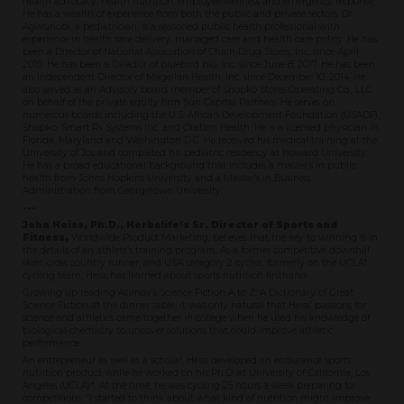
health advocacy, health nutrition, employee wellness and emergency response.
He has a wealth of experience from both the public and private sectors. Dr.
Agwunobi, a pediatrician, is a seasoned public health professional with
experience in health care delivery, managed care and health care policy. He has
been a Director of National Association of Chain Drug Stores, Inc. since April
2010. He has been a Director of bluebird bio, Inc. since June 8, 2017. He has been
an Independent Director of Magellan Health, Inc. since December 10, 2014. He
also served as an Advisory board member of Shopko Stores Operating Co., LLC
on behalf of the private equity firm Sun Capital Partners. He serves on
numerous boards including the U.S. African Development Foundation (USADF),
Shopko, Smart Rx Systems Inc. and Oration Health. He is a licensed physician in
Florida, Maryland and Washington D.C. He received his medical training at the
University of Jos and completed his pediatric residency at Howard University.
He has a broad educational background that includes a master’s in public
health from Johns Hopkins University and a Master's in Business
Administration from Georgetown University.
---
John Heiss, Ph.D., Herbalife’s Sr. Director of Sports and
Fitness,
Worldwide Product Marketing, believes that the key to winning is in
the details of an athlete’s training program. As a former competitive downhill
skier, cross country runner, and USA category 2 cyclist, formerly on the UCLA*
cycling team, Heiss has learned about sports nutrition firsthand.
Growing up reading Asimov’s Science Fiction A to Z: A Dictionary of Great
Science Fiction at the dinner table, it was only natural that Heiss’ passions for
science and athletics came together in college when he used his knowledge of
biological chemistry to uncover solutions that could improve athletic
performance.
An entrepreneur as well as a scholar, Heiss developed an endurance sports
nutrition product while he worked on his Ph.D. at University of California, Los
Angeles (UCLA)*. At the time, he was cycling 25 hours a week preparing for
competitions. “I started to think about what kind of nutrition might improve