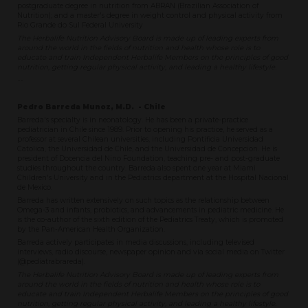
postgraduate degree in nutrition from ABRAN (Brazilian Association of
Nutrition); and a master's degree in weight control and physical activity from
Rio Grande do Sul Federal University
The Herbalife Nutrition Advisory Board is made up of leading experts from
around the world in the fields of nutrition and health whose role is to
educate and train Independent Herbalife Members on the principles of good
nutrition, getting regular physical activity, and leading a healthy lifestyle.
--
Pedro Barreda Munoz, M.D. - Chile
Barreda's specialty is in neonatology. He has been a private-practice
pediatrician in Chile since 1989. Prior to opening his practice, he served as a
professor at several Chilean universities, including Pontificia Universidad
Catolica, the Universidad de Chile, and the Universidad de Concepcion. He is
president of Docencia del Nino Foundation, teaching pre- and post-graduate
studies throughout the country. Barreda also spent one year at Miami
Children's University and in the Pediatrics department at the Hospital Nacional
de Mexico.
Barreda has written extensively on such topics as the relationship between
Omega-3 and infants, probiotics, and advancements in pediatric medicine. He
is the co-author of the sixth edition of the Pediatrics Treaty, which is promoted
by the Pan-American Health Organization.
Barreda actively participates in media discussions, including televised
interviews, radio discourse, newspaper opinion and via social media on Twitter
(@pediatrabrareda).
The Herbalife Nutrition Advisory Board is made up of leading experts from
around the world in the fields of nutrition and health whose role is to
educate and train Independent Herbalife Members on the principles of good
nutrition, getting regular physical activity, and leading a healthy lifestyle.