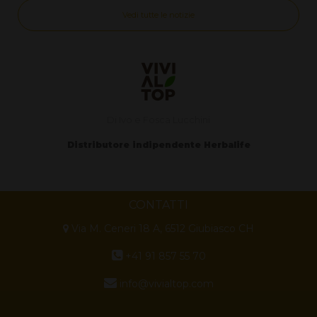
Vedi tutte le notizie
Di Ivo e Fosca Lucchini
Distributore indipendente Herbalife
CONTATTI
Via M. Ceneri 18 A, 6512 Giubiasco CH
+41 91 857 55 70
info@vivialtop.com