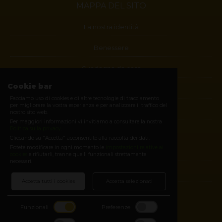
MAPPA DEL SITO
La nostra identità
Benessere
Guadagna da casa
Cookie bar
Blog
Facciamo uso di cookies e di altre tecnologie di tracciamento
per migliorare la vostra esperienza e per analizzare il traffico del
Contatti
nostro sito web.
Per maggiori informazioni vi invitiamo a consultare la nostra
Politica sulla privacy
.
Diventa membro
Cliccando su "Accetta" acconsentite alla raccolta dei dati.
Potete modificare in ogni momento le
impostazioni relative ai
E-shop
cookies
e rifiutarli, tranne quelli funzionali strettamente
necessari.
Login
Accetta tutti i cookies
Accetta selezionati
SEGUICI SUI SOCIAL
Funzionali
Preferenze
Facebook