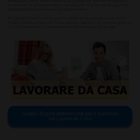
dettagliata su come massimizzare la tua produttività, mantenere l'equilibrio
tra lavoro e vita personale e creare una solida attività lavorativa da casa che ti
porterà gratificazione e successo nel lungo termine.
Non perdere l'opportunità di scoprire i segreti per lavorare da casa in modo
efficace e duraturo. Clicca sul link qui sotto per ottenere il tuo leitmotiv gratuito
e inizia a trasformare la tua esperienza lavorativa da casa fin da oggi!
Scopri i 9 punti determinanti per il successo
nal Lavoro da Casa