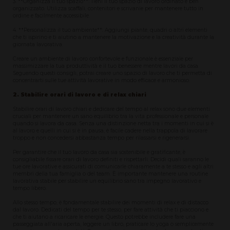
3. **Organizza il tuo spazio**: Tieni il tuo spazio di lavoro ordinato e ben
organizzato. Utilizza scaffali, contenitori e scrivanie per mantenere tutto in
ordine e facilmente accessibile.
4. **Personalizza il tuo ambiente**: Aggiungi piante, quadri o altri elementi
che ti ispirino e ti aiutino a mantenere la motivazione e la creatività durante la
giornata lavorativa.
Creare un ambiente di lavoro confortevole e funzionale è essenziale per
massimizzare la tua produttività e il tuo benessere mentre lavori da casa.
Seguendo questi consigli, potrai creare uno spazio di lavoro che ti permetta di
concentrarti sulle tue attività lavorative in modo efficace e armonioso.
2. Stabilire orari di lavoro e di relax chiari
Stabilire orari di lavoro chiari e dedicare del tempo al relax sono due elementi
cruciali per mantenere un sano equilibrio tra la vita professionale e personale
quando si lavora da casa. Senza una distinzione netta tra i momenti in cui si è
al lavoro e quelli in cui si è in pausa, è facile cadere nella trappola di lavorare
troppo e non concedersi abbastanza tempo per rilassarsi e rigenerarsi.
Per garantire che il tuo lavoro da casa sia sostenibile e gratificante, è
consigliabile fissare orari di lavoro definiti e rispettarli. Decidi quali saranno le
tue ore lavorative e assicurati di comunicarle chiaramente a te stesso e agli altri
membri della tua famiglia o del team. È importante mantenere una routine
lavorativa stabile per stabilire un equilibrio sano tra impegno lavorativo e
tempo libero.
Allo stesso tempo, è fondamentale stabilire dei momenti di relax e di distacco
dal lavoro. Dedicati del tempo per te stesso, per fare attività che ti piacciono e
che ti aiutano a ricaricare le energie. Questo potrebbe includere fare una
passeggiata all'aria aperta, leggere un libro, praticare lo yoga o semplicemente