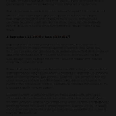
rilassarti con una tazza di tè. Trovare il giusto equilibrio tra lavoro e relax ti
permetterà di essere più produttivo, creativo e felice nel lungo termine.
Ricorda, lavorare da casa non significa lavorare 24 ore su 24. Stabilire orari di
lavoro chiari e concedersi dei momenti di relax sono fondamentali per
mantenere un equilibrio sano e duraturo tra la tua vita professionale e
personale. Seguendo questi semplici ma efficaci consigli, potrai godere dei
benefici di lavorare da casa senza compromettere il tuo benessere e la tua
felicità.
3. Impostare obiettivi e task giornalieri
Impostare obiettivi e task giornalieri è fondamentale per mantenere la
produttività e la chiarezza mentale quando si lavora da casa. Senza una
struttura e un piano ben definito, è facile perdersi nelle molte distrazioni che un
ambiente domestico può offrire. Creare obiettivi chiari e task specifici per
ciascuna giornata ti aiuterà a mantenere il focus e a raggiungere i risultati
desiderati in modo efficiente.
Prima di iniziare la tua giornata lavorativa, prenditi del tempo per pianificare
le attività che devi svolgere. Fissa obiettivi realistici e quantificabili, in modo da
poter valutare facilmente i tuoi progressi. Suddividi i tuoi compiti in task più
piccoli e assegna loro una priorità in base all'importanza e all'urgenza. In
questo modo, potrai concentrarti sulle attività più cruciali e completarle prima
di passare a quelle meno importanti.
Utilizza strumenti di gestione del tempo e della produttività, come app e
software specifici, per tenere traccia dei tuoi obiettivi e task giornalieri. Questi
strumenti possono aiutarti a organizzare il tuo lavoro, impostare promemoria e
scadenze, nonché monitorare il tempo trascorso su ciascuna attività. In questo
modo, avrai una visione chiara del tuo carico di lavoro e potrai ottimizzare la
tua giornata lavorativa.