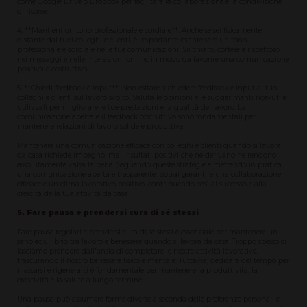
come Google Drive o Dropbox per facilitare la collaborazione e la condivisione
di risorse.
4. **Mantieni un tono professionale e cordiale**: Anche se sei fisicamente
distante dai tuoi colleghi e clienti, è importante mantenere un tono
professionale e cordiale nelle tue comunicazioni. Sii chiaro, cortese e rispettoso
nei messaggi e nelle interazioni online, in modo da favorire una comunicazione
positiva e costruttiva.
5. **Chiedi feedback e input**: Non esitare a chiedere feedback e input ai tuoi
colleghi e clienti sul lavoro svolto. Valuta le opinioni e le suggerimenti ricevuti e
utilizzali per migliorare le tue prestazioni e la qualità del lavoro. La
comunicazione aperta e il feedback costruttivo sono fondamentali per
mantenere relazioni di lavoro solide e produttive.
Mantenere una comunicazione efficace con colleghi e clienti quando si lavora
da casa richiede impegno, ma i risultati positivi che ne derivano ne rendono
assolutamente valsa la pena. Seguendo queste strategie e mettendo in pratica
una comunicazione aperta e trasparente, potrai garantire una collaborazione
efficace e un clima lavorativo positivo, contribuendo così al successo e alla
crescita della tua attività da casa.
5. Fare pausa e prendersi cura di sé stessi
Fare pause regolari e prendersi cura di sé stessi è essenziale per mantenere un
sano equilibrio tra lavoro e benessere quando si lavora da casa. Troppo spesso ci
lasciamo prendere dall'ansia di completare le nostre attività lavorative,
trascurando il nostro benessere fisico e mentale. Tuttavia, dedicare del tempo per
rilassarsi e rigenerarsi è fondamentale per mantenere la produttività, la
creatività e la salute a lungo termine.
Una pausa può assumere forme diverse a seconda delle preferenze personali e