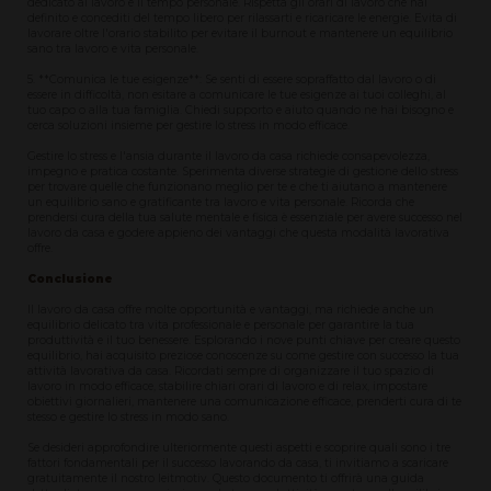
dedicato al lavoro e il tempo personale. Rispetta gli orari di lavoro che hai
definito e concediti del tempo libero per rilassarti e ricaricare le energie. Evita di
lavorare oltre l'orario stabilito per evitare il burnout e mantenere un equilibrio
sano tra lavoro e vita personale.
5. **Comunica le tue esigenze**: Se senti di essere sopraffatto dal lavoro o di
essere in difficoltà, non esitare a comunicare le tue esigenze ai tuoi colleghi, al
tuo capo o alla tua famiglia. Chiedi supporto e aiuto quando ne hai bisogno e
cerca soluzioni insieme per gestire lo stress in modo efficace.
Gestire lo stress e l'ansia durante il lavoro da casa richiede consapevolezza,
impegno e pratica costante. Sperimenta diverse strategie di gestione dello stress
per trovare quelle che funzionano meglio per te e che ti aiutano a mantenere
un equilibrio sano e gratificante tra lavoro e vita personale. Ricorda che
prendersi cura della tua salute mentale e fisica è essenziale per avere successo nel
lavoro da casa e godere appieno dei vantaggi che questa modalità lavorativa
offre.
Conclusione
Il lavoro da casa offre molte opportunità e vantaggi, ma richiede anche un
equilibrio delicato tra vita professionale e personale per garantire la tua
produttività e il tuo benessere. Esplorando i nove punti chiave per creare questo
equilibrio, hai acquisito preziose conoscenze su come gestire con successo la tua
attività lavorativa da casa. Ricordati sempre di organizzare il tuo spazio di
lavoro in modo efficace, stabilire chiari orari di lavoro e di relax, impostare
obiettivi giornalieri, mantenere una comunicazione efficace, prenderti cura di te
stesso e gestire lo stress in modo sano.
Se desideri approfondire ulteriormente questi aspetti e scoprire quali sono i tre
fattori fondamentali per il successo lavorando da casa, ti invitiamo a scaricare
gratuitamente il nostro leitmotiv. Questo documento ti offrirà una guida