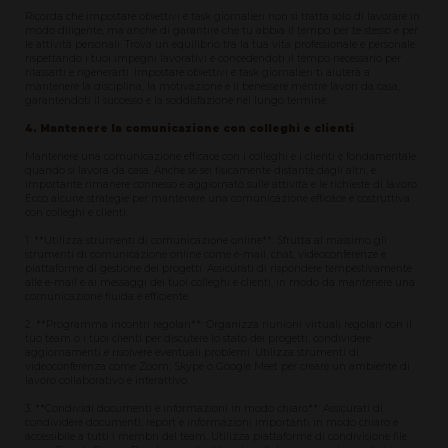
Ricorda che impostare obiettivi e task giornalieri non si tratta solo di lavorare in
modo diligente, ma anche di garantire che tu abbia il tempo per te stesso e per
le attività personali. Trova un equilibrio tra la tua vita professionale e personale,
rispettando i tuoi impegni lavorativi e concedendoti il tempo necessario per
rilassarti e rigenerarti. Impostare obiettivi e task giornalieri ti aiuterà a
mantenere la disciplina, la motivazione e il benessere mentre lavori da casa,
garantendoti il successo e la soddisfazione nel lungo termine.
4. Mantenere la comunicazione con colleghi e clienti
Mantenere una comunicazione efficace con i colleghi e i clienti è fondamentale
quando si lavora da casa. Anche se sei fisicamente distante dagli altri, è
importante rimanere connesso e aggiornato sulle attività e le richieste di lavoro.
Ecco alcune strategie per mantenere una comunicazione efficace e costruttiva
con colleghi e clienti:
1. **Utilizza strumenti di comunicazione online**: Sfrutta al massimo gli
strumenti di comunicazione online come e-mail, chat, videoconferenze e
piattaforme di gestione dei progetti. Assicurati di rispondere tempestivamente
alle e-mail e ai messaggi dei tuoi colleghi e clienti, in modo da mantenere una
comunicazione fluida e efficiente.
2. **Programma incontri regolari**: Organizza riunioni virtuali regolari con il
tuo team o i tuoi clienti per discutere lo stato dei progetti, condividere
aggiornamenti e risolvere eventuali problemi. Utilizza strumenti di
videoconferenza come Zoom, Skype o Google Meet per creare un ambiente di
lavoro collaborativo e interattivo.
3. **Condividi documenti e informazioni in modo chiaro**: Assicurati di
condividere documenti, report e informazioni importanti in modo chiaro e
accessibile a tutti i membri del team. Utilizza piattaforme di condivisione file