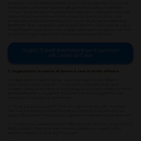
desiderano, ma può anche presentare sfide uniche. Trovare l'equilibrio tra vita
professionale e personale è essenziale per garantire il successo e il benessere
mentre si lavora da casa. In questo articolo esploreremo nove punti chiave che
possono aiutarti a creare e mantenere un equilibrio sano tra lavoro e vita
privata, garantendo nel contempo che la tua attività da casa sia redditizia e
gratificante. Se sei interessato a scoprire come realizzare il tuo lavoro da casa in
modo efficace e duraturo, continua a leggere per ottenere consigli preziosi che ti
guideranno lungo il percorso del successo professionale e personale.
Scopri i 9 punti determinanti per il successo
nal Lavoro da Casa
1. Organizzare lo spazio di lavoro a casa in modo efficace
Uno degli aspetti fondamentali per lavorare da casa in modo efficace è
organizzare lo spazio di lavoro in modo che favorisca la produttività e il
benessere. Creare un ambiente di lavoro adeguato può fare la differenza tra una
giornata efficiente e una giornata frustrante. Ecco alcuni suggerimenti per
ottimizzare il tuo spazio di lavoro a casa:
1. **Scegli la posizione giusta**: Trova un luogo tranquillo e ben illuminato
nella tua casa dove puoi concentrarti senza distrazioni. Assicurati che ci sia
spazio sufficiente per il tuo computer, documenti e altre attrezzature di lavoro.
2. **Investi in una sedia ergonomica**: Passerai molte ore seduto al tuo posto di
lavoro, quindi è importante avere una sedia comoda che supporti la tua
postura e riduca il rischio di dolori muscolari.