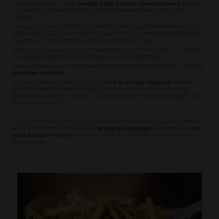
autorizzazioni per l'uso di
insetti nella nostra alimentazione
benché
non abbiamo alcuna tradizione e culturalmente ne siamo molto molto
distanti.
A nessuno alle nostre latitudini verrebbe in mente spontaneamente e senza un
motivo molto valido (carenza prolungata di cibo), di mangiare un grillo, una
cavalletta, un verme, tarme, camole o tantomeno un ragno!
Siamo, per cultura, abituati a mangiare pollame, carne di manzo,… il maiale…
che a guardar bene non è l'animale più pulito ed appetitoso.
Siamo stati abituati e l'industria alimentare spinge tutt'ora all'uso in cucina di
proteine animali.
Non siamo stati abituati a nutrirci ed usare
proteine vegetali
facendoci
prediligere quelle animali, ma oggi c'è una seria ed importante presa di
coscienza per rigettare o ridurre l'uso delle proteine animale e prediligere invece
le proteine vegetali.
PERCHÈ MANGIARE INSETTI ? quando esiste l'alternativa più sana, semplice e
culturalmente facile di nutrirsi con
proteine vegetali
. Abbiamo oltre
40
anni di esperienza
e sappiamo come, dove e quante proteine sane devono
essere assunte.