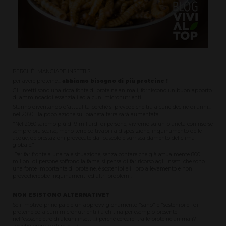
PERCHÈ MANGIARE INSETTI ?
per avere proteine...
abbiamo bisogno di più proteine !
Gli insetti sono una ricca fonte di proteine animali, forniscono un buon apporto
di amminoacidi essenziali ed alcuni micronutrienti
Stanno diventando d'attualità perché si prevede che tra alcune decine di anni...
nel 2050... la popolazione sul pianeta terra sarà aumentata
"Nel 2050 saremo più di 9 miliardi di persone, vivremo su un pianeta con risorse
sempre più scarse, meno terre coltivabili a disposizione, inquinamento delle
acque, deforestazioni provocate dal pascolo e surriscaldamento del clima
globale."
Per far fronte a una tale situazione, senza contare che già attualmente 800
milioni di persone soffrono la fame, si pensa di far ricorso agli insetti che sono
una fonte importante di proteine, è sostenibile il loro allevamento e non
provocherebbe inquinamenti ed altri problemi.
NON ESISTONO ALTERNATIVE?
Se il motivo principale è un approvvigionamento "sano" e "sostenibile" di
proteine ed alcuni micronutrienti (la chitina per esempio presente
nell'esoscheletro di alcuni insetti...) perché cercare tra le proteine animali?