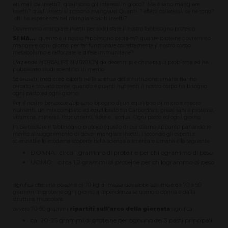
animali da insetti? quali sono gli interessi in gioco? Ma è sano mangiare
insetti? quali insetti si possono mangiare) Quanti...? effetti collaterali ce ne sono?
chi ha esperienza nel mangiare tanti insetti?
Dovremmo mangiare insetti per soddisfare il nostro fabbisogno proteico.
SI MA...
quanto è il nostro fabbisogno proteico? quante proteine dovremmo
mangiare ogni giorno per far funzionare correttamente il nostro corpo,
metabolismo e rafforzare le difese immunitarie?
L'azienda HERBALIFE NUTRITION da decenni si è chinata sul problema ed ha
pubblicato studi scientifici in merito
Scienziati, medici ed esperti nella scienza della nutrizione umana hanno
cercato e trovato come, quando e quanti nutrienti il nostro corpo ha bisogno
ogni pasto ed ogni giorno
Per il nostro benessere abbiamo bisogno di un equilibrio di micro e macro
nutrienti, un mix completo ed equilibrato tra Carboidrati, grassi sani e proteine,
vitamine, minerali, fitonutrienti, fibre e... acqua. Ogni pasto ed ogni giorno
In particolare il fabbisogno proteico (quello di cui stiamo appunto parlando in
merito al suggerimento di dover mangiare insetti...) secondo gli esperti e
scienziati e le moderne scoperte nella scienza alimentare umana è la seguente:
DONNA: circa 1 grammo di proteine per chilogrammo di peso
UOMO: circa 1,2 grammi di proteine per chilogrammo di peso
significa che una persona di 70 kg di massa dovrebbe assumere da 70 a 90
grammi di proteine ogni giorno a dipendenza se uomo o donna e dalla
struttura muscolare.
ovvero 70-90 grammi
ripartiti sull'arco della giornata
significa:
ca. 20-25 grammi di proteine per ognuno dei 3 pasti principali