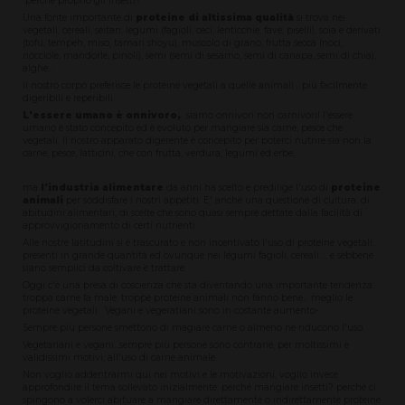
perché proprio gli insetti?
Una fonte importante di
proteine di altissima qualità
si trova nei
vegetali, cereali, seitan, legumi (fagioli, ceci, lenticchie, fave, piselli), soia e derivati
(tofu, tempeh, miso, tamari shoyu), muscolo di grano, frutta secca (noci,
nocciole, mandorle, pinoli), semi (semi di sesamo, semi di canapa, semi di chia),
alghe...
il nostro corpo preferisce le proteine vegetali a quelle animali... più facilmente
digeribili e reperibili.
L'essere umano è onnivoro,
siamo onnivori non carnivori! l'essere
umano è stato concepito ed è evoluto per mangiare sia carne, pesce che
vegetali. Il nostro apparato digerente è concepito per poterci nutrire sia non la
carne, pesce, latticini, che con frutta, verdura, legumi ed erbe,
ma
l'industria alimentare
da anni ha scelto e predilige l'uso di
proteine
animali
per soddisfare i nostri appetiti. E' anche una questione di cultura, di
abitudini alimentari, di scelte che sono quasi sempre dettate dalla facilità di
approvvigionamento di certi nutrienti.
Alle nostre latitudini si è trascurato e non incentivato l'uso di proteine vegetali...
presenti in grande quantità ed ovunque nei legumi fagioli, cereali ... e sebbene
siano semplici da coltivare e trattare.
Oggi c'è una presa di coscienza che sta diventando una importante tendenza:
troppa carne fa male, troppe proteine animali non fanno bene... meglio le
proteine vegetali. Vegani e vegeratiani sono in costante aumento-
Sempre più persone smettono di magiare carne o almeno ne riducono l'uso.
Vegetariani e vegani...sempre più persone sono contrarie, per moltissimi e
validissimi motivi, all'uso di carne animale.
Non voglio addentrarmi qui nei motivi e le motivazioni, voglio invece
approfondire il tema sollevato inizialmente: perché mangiare insetti? perché ci
spingono a volerci abituare a mangiare direttamente o indirettamente proteine