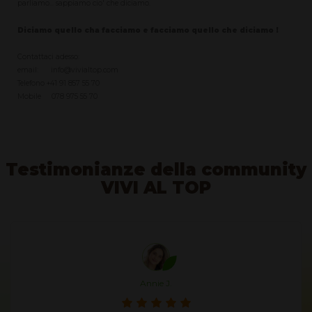
parliamo... sappiamo cio' che diciamo.
Diciamo quello cha facciamo e facciamo quello che diciamo !
Contattaci adesso:
email: info@vivialtop.com
Telefono +41 91 857 55 70
Mobile 078 975 55 70
Testimonianze della community
VIVI AL TOP
Annie J.