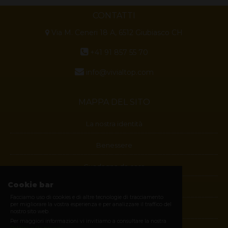
CONTATTI
Via M. Ceneri 18 A, 6512 Giubiasco CH
+41 91 857 55 70
info@vivialtop.com
MAPPA DEL SITO
La nostra identità
Benessere
Guadagna da casa
Cookie bar
Blog
Facciamo uso di cookies e di altre tecnologie di tracciamento
per migliorare la vostra esperienza e per analizzare il traffico del
Contatti
nostro sito web.
Per maggiori informazioni vi invitiamo a consultare la nostra