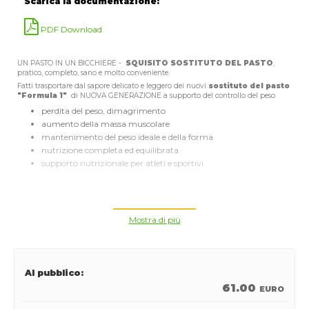
Scarica la documentazione:
PDF Download
UN PASTO IN UN BICCHIERE -
SQUISITO SOSTITUTO DEL PASTO
,
pratico, completo, sano e molto conveniente.
Fatti trasportare dal sapore delicato e leggero dei nuovi
sostituto del pasto
"Formula 1"
di NUOVA GENERAZIONE a supporto del controllo del peso
perdita del peso, dimagrimento
aumento della massa muscolare
mantenimento del peso ideale e della forma
nutrizione completa ed equilibrata
supporto nutrizionale per atleti e sportivi
Ricchi di tutti i nutrienti naturali necessari per mantenere il benessere fisico e
mentale e ricchi di proteine vegetali che aiutano il mantenimento e la crescita
della massa muscolare ed eliminare il grasso superfluo. Perfettamente bilanciati
Mostra di più
con vitamine, minerali e grassi.
Fatti con ingredienti
adatti ai vegani
, sono
senza glutine
e non
contengono coloranti o aromi artificiali.
Al pubblico:
CARATTERISTICHE PRINCIPALI
61.00
Un pasto completo ed equilibrato in un bicchiere
EURO
basso tenore calorico
solo 214 kcal per un pasto