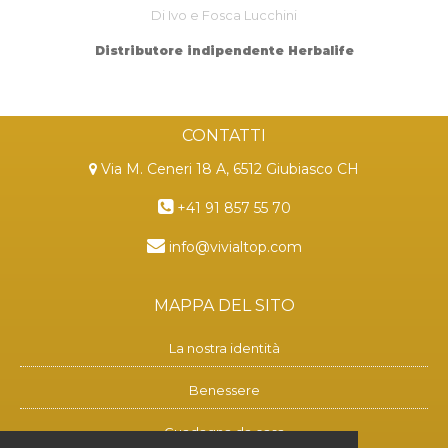
Di Ivo e Fosca Lucchini
Distributore indipendente Herbalife
CONTATTI
Via M. Ceneri 18 A, 6512 Giubiasco CH
+41 91 857 55 70
info@vivialtop.com
MAPPA DEL SITO
La nostra identità
Benessere
Guadagna da casa