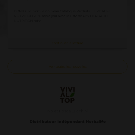
eau Catalogue Produits HERBALIFE
Demandez ici la Liste des Prix Herb
r avec le Liste de Prix HERBALIFE
clients CLIQUEZ ICI vous recevez 
ontinuer la lecture
Continuer
Voir toutes les nouvelles
Ivo et Fosca Lucchini
Distributeur indépendant Herbalife