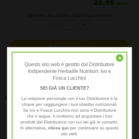
28.95
EURO
**Amélioration de l’aspect gonflé sous les yeux de 45% en moyenne après 7 jours.
Combien de paquets voulez-vous acheter:
Ajouter au panier
x
Questo sito web è gestito dal Distributore
Indipendente Herbalife Nutrition: Ivo e
Fosca Lucchini
SEI GIÀ UN CLIENTE?
Autres produits sélectionnés pour vous
La relazione personale con il tuo Distributore è la
chiave per raggiungere i tuoi obiettivi nutrizionali.
Se Ivo e Fosca Lucchini non sono il Distributore
che ti segue, ti invitiamo ad acquistare i tuoi
prodotti dal Distributore con cui sei già in contatto.
In alternativa,
clicca qui
per continuare su questo
sito web.