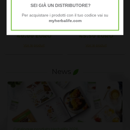
HERBAL-ALOE
Douceur de fruits
SEI GIÀ UN DISTRIBUTORE?
rouges
Per acquistare i prodotti con il tuo codice vai su
myherbalife.com
Au public 54.00
EURO
Au public 61.00
EURO
PRIX MEMBRE
PRIX MEMBRE
40.00 EURO
45.50 EURO
Voir le produit
Voir le produit
News
erbalife 2026
LISTE PRIX HERBALIFE 202