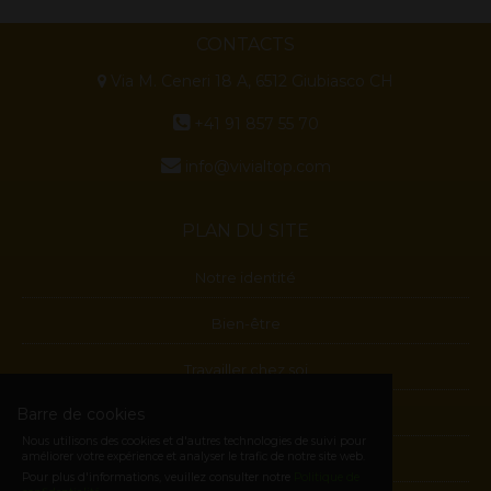
CONTACTS
Via M. Ceneri 18 A, 6512 Giubiasco CH
+41 91 857 55 70
info@vivialtop.com
PLAN DU SITE
Notre identité
Bien-être
Travailler chez soi
Barre de cookies
Blog
Nous utilisons des cookies et d'autres technologies de suivi pour
améliorer votre expérience et analyser le trafic de notre site web.
Contactes
Pour plus d'informations, veuillez consulter notre
Politique de