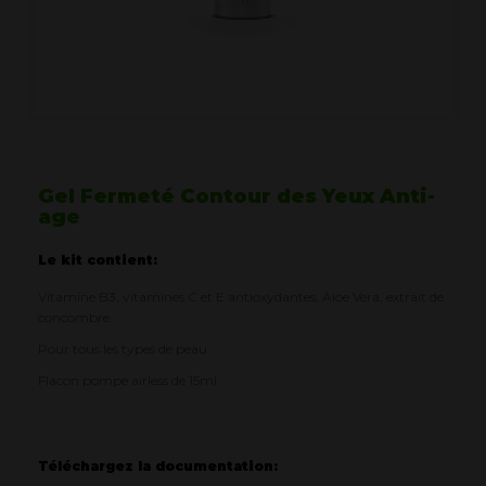
Gel Fermeté Contour des Yeux Anti-
age
Le kit contient:
Vitamine B3, vitamines C et E antioxydantes, Aloe Vera, extrait de
concombre.
Pour tous les types de peau
Flacon pompe airless de 15ml
Téléchargez la documentation: