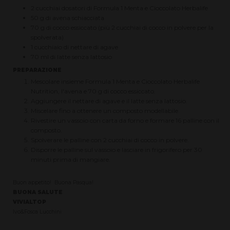
2 cucchiai dosatori di Formula 1 Menta e Cioccolato Herbalife
50 g di avena schiacciata
70 g di cocco essiccato (più 2 cucchiai di cocco in polvere per la
spolverata)
1 cucchiaio di nettare di agave
70 ml di latte senza lattosio
PREPARAZIONE
Mescolare insieme Formula 1 Menta e Cioccolato Herbalife
Nutrition, l'avena e 70 g di cocco essiccato.
Aggiungere il nettare di agave e il latte senza lattosio.
Miscelare fino a ottenere un composto modellabile.
Rivestire un vassoio con carta da forno e formare 16 palline con il
composto.
Spolverare le palline con 2 cucchiai di cocco in polvere.
Disporre le palline sul vassoio e lasciare in frigorifero per 30
minuti prima di mangiare.
Buon appetito! Buona Pasqua!
BUONA SALUTE
VIVIALTOP
Ivo&Fosca Lucchini