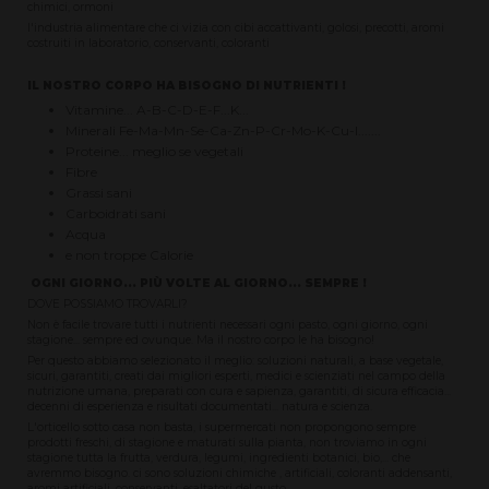
chimici, ormoni
l'industria alimentare che ci vizia con cibi accattivanti, golosi, precotti, aromi
costruiti in laboratorio, conservanti, coloranti
IL NOSTRO CORPO HA BISOGNO DI NUTRIENTI !
Vitamine... A-B-C-D-E-F...K...
Minerali Fe-Ma-Mn-Se-Ca-Zn-P-Cr-Mo-K-Cu-I.......
Proteine... meglio se vegetali
Fibre
Grassi sani
Carboidrati sani
Acqua
e non troppe Calorie
OGNI GIORNO... PIÙ VOLTE AL GIORNO... SEMPRE !
DOVE POSSIAMO TROVARLI?
Non è facile trovare tutti i nutrienti necessari ogni pasto, ogni giorno, ogni
stagione... sempre ed ovunque. Ma il nostro corpo le ha bisogno!
Per questo abbiamo selezionato il meglio: soluzioni naturali, a base vegetale,
sicuri, garantiti, creati dai migliori esperti, medici e scienziati nel campo della
nutrizione umana, preparati con cura e sapienza, garantiti, di sicura efficacia...
decenni di esperienza e risultati documentati... natura e scienza.
L'orticello sotto casa non basta, i supermercati non propongono sempre
prodotti freschi, di stagione e maturati sulla pianta, non troviamo in ogni
stagione tutta la frutta, verdura, legumi, ingredienti botanici, bio,... che
avremmo bisogno. ci sono soluzioni chimiche , artificiali, coloranti addensanti,
aromi artificiali, conservanti, esaltatori del gusto,