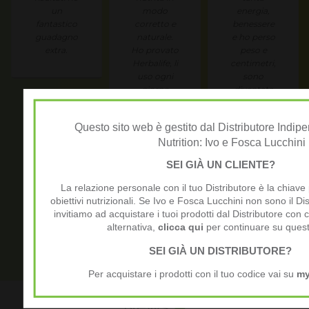
un
modo
energia,
fantastico
corretto e
benessere
guadagno
naturale.
e ho perso
extra.
Ho provato
peso e
Herbalife, li
centimetri,
uso ogni
sono
giorno
diventata
quale sana
Coach e
nutrizione
svolgo
Questo sito web è gestito dal Distributore Indip
e mangio
questa
Nutrition: Ivo e Fosca Lucchini
per il
attività a
piacere di
tempo
SEI GIÀ UN CLIENTE?
mangiare.
pieno con
grandi
La relazione personale con il tuo Distributore è la chiave
soddisfazioni.
obiettivi nutrizionali. Se Ivo e Fosca Lucchini non sono il Dis
invitiamo ad acquistare i tuoi prodotti dal Distributore con cu
alternativa,
clicca qui
per continuare su quest
SEI GIÀ UN DISTRIBUTORE?
Per acquistare i prodotti con il tuo codice vai su
my
News