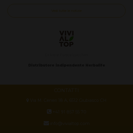
Vedi tutte le notizie
Di Ivo e Fosca Lucchini
Distributore indipendente Herbalife
CONTATTI
Via M. Ceneri 18 A, 6512 Giubiasco CH
+41 91 857 55 70
info@vivialtop.com