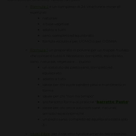
Formula 2
è un complesso di 24 vitamine e minerali
essenziali
naturale
a base vegetale
adatto a tutti
sano, completo ed equilibrato
fornula esclusiva per UOMO o per DONNA
Formula 1
un preparato in polvere per un frappé-frullato
che contiene tutto il necessario, completo, equilibrato,
sano, naturale, vegetale e.... buono
un sostituto del pasto sano, completo ed
equilibrato
adatto a tutti
ideale per chi vuole perdere peso e mantenersi in
forma
ideale per chi "non ha tempo"
anche sotto forma di pratiche "
barrette Pasto
"
ideale per chi cerca soluzioni sane, naturali,
semplici ed economiche
un pasto sano, completo ed equilibrato costa solo
3.-
Multi-Fibre
per il corretto funzionamento dell'intestino