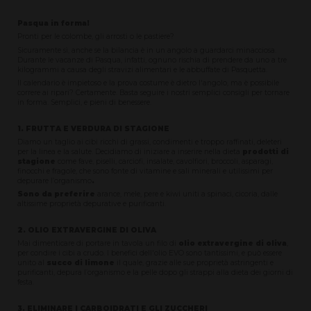
Pasqua in forma!
Pronti per le colombe, gli arrosti o le pastiere?
Sicuramente sì, anche se la bilancia è in un angolo a guardarci minacciosa.
Durante le vacanze di Pasqua, infatti, ognuno rischia di prendere da uno a tre
kilogrammi a causa degli stravizi alimentari e le abbuffate di Pasquetta.
Il calendario è impietoso e la prova costume è dietro l'angolo, ma è possibile
correre ai ripari? Certamente. Basta seguire i nostri semplici consigli per tornare
in forma. Semplici, e pieni di benessere.
1. FRUTTA E VERDURA DI STAGIONE
Diamo un taglio ai cibi ricchi di grassi, condimenti e troppo raffinati, deleteri
per la linea e la salute. Decidiamo di iniziare a inserire nella dieta
prodotti di
stagione
come fave, piselli, carciofi, insalate, cavolfiori, broccoli, asparagi,
finocchi e fragole, che sono fonte di vitamine e sali minerali e utilissimi per
depurare l’organismo
.
Sono da preferire
arance, mele, pere e kiwi uniti a spinaci, cicoria, dalle
altissime proprietà depurative e purificanti.
2. OLIO EXTRAVERGINE DI OLIVA
Mai dimenticare di portare in tavola un filo di
olio extravergine di oliva
,
per condire i cibi a crudo. I benefici dell'olio EVO sono tantissimi, e può essere
unito al
succo di limone
il quale, grazie alle sue proprietà astringenti e
purificanti, depura l’organismo e la pelle dopo gli strappi alla dieta dei giorni di
festa.
3. ELIMINARE I CARBOIDRATI E GLI ZUCCHERI