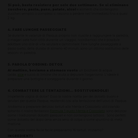
Si può, basta resistere per sole due settimane. Se si eliminano
zucchero, pasta, pane, patate, alcol
e alimenti che contengono
zuccheri semplici o complessi si riescono a perdere nell'immediato fino a quasi
2 kg.
4. FARE LUNGHE PASSEGGIATE
Se durante le vacanze di Pasqua proprio non riuscite a raggiungere la palestra,
o magari siete fuori città durante un viaggio, ricordiamoci che è possibile
adottare uno stile di vita salutare e camminare. Fare lunghe passeggiate a
passo svelto, della durata di almeno 40 minuti, sono un ottimo sostitutivo delle
sessioni in palestra.
5. PAROLA D'ORDINE: DETOX
Al mattino, beviamo a stomaco vuoto
un bicchiere di acqua
calda,
aloe
e succo di limone che aiuta a depurare l’organismo. L'ideale è
preparare una bottiglia e sorseggiarla durante il giorno.
6. COMBATTERE LE TENTAZIONI... SOSTITUENDOLE!
Impellente voglia di dolce? Ecco la nostra ricetta per dei dolcetti buoni e
salutari per questa Pasqua, resistendo così alla tentazione dell’uovo di Pasqua.
Andiamo a preparare deliziosi tartufi alla Menta e Cioccolato utilizzando
soltanto il nostro fantastico
Formula 1 gusto Menta e Cioccolato
: sono deliziosi
come i tradizionali dolcetti pasquali e non contengono lattosio. Sono perfetti
come dolcetto del dopo cena senza sensi di colpa o come spuntino di metà
mattina.
Con questa ricetta facile facile prepariamo 16 tartufi. Iniziamo?
INGREDIENTI