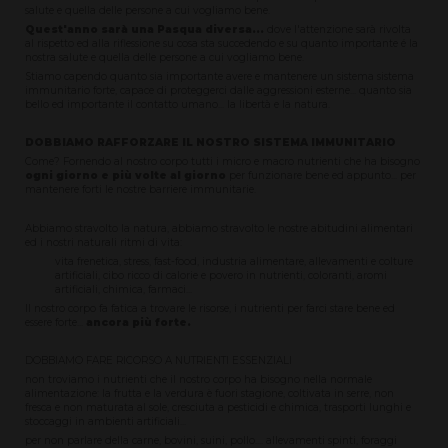
salute e quella delle persone a cui vogliamo bene.
Quest'anno sarà una Pasqua diversa...
dove l'attenzione sarà rivolta
al rispetto ed alla riflessione su cosa sta succedendo e su quanto importante é la
nostra salute e quella delle persone a cui vogliamo bene.
Stiamo capendo quanto sia importante avere e mantenere un sistema sistema
immunitario forte, capace di proteggerci dalle aggressioni esterne... quanto sia
bello ed importante il contatto umano... la libertà e la natura.
DOBBIAMO RAFFORZARE IL NOSTRO SISTEMA IMMUNITARIO
Come? Fornendo al nostro corpo tutti i micro e macro nutrienti che ha bisogno
ogni giorno e più volte al giorno
per funzionare bene ed appunto... per
mantenere forti le nostre barriere immunitarie.
Abbiamo stravolto la natura, abbiamo stravolto le nostre abitudini alimentari
ed i nostri naturali ritmi di vita:
vita frenetica, stress, fast-food, industria alimentare, allevamenti e colture
artificiali, cibo ricco di calorie e povero in nutrienti, coloranti, aromi
artificiali, chimica, farmaci...
Il nostro corpo fa fatica a trovare le risorse, i nutrienti per farci stare bene ed
essere forte...
ancora più forte.
DOBBIAMO FARE RICORSO A NUTRIENTI ESSENZIALI
non troviamo i nutrienti che il nostro corpo ha bisogno nella normale
alimentazione: la frutta e la verdura è fuori stagione, coltivata in serre, non
fresca e non maturata al sole, cresciuta a pesticidi e chimica, trasporti lunghi e
stoccaggi in ambienti artificiali...
per non parlare della carne, bovini, suini, pollo.... allevamenti spinti, foraggi