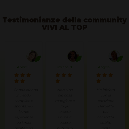
Testimonianze della community
VIVI AL TOP
Annie J.
Josiane N.
Angela F.
Condividendo
Non si sa
Ho iniziato
in modo
più cosa
con la
semplice e
mangiare e
colazione
spontaneo
voglio
Herbalife
le mie
essere
per
esperienze
sicura di
comodità,
ed i miei
essere
subito
risultati ho
nutrita in
tanta