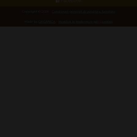
Facebook
Copyright © 2026 -
Condizioni generali di vendita e fornitura
Made by
ORGANICA
-
Modifica le preferenze per i cookies