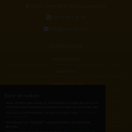
Via M. Ceneri 18 A, 6512 Giubiasco CH
+41 91 857 55 70
info@vivialtop.com
PLAN DU SITE
Notre identité
Bien-être
Travailler chez soi
Barre de cookies
Blog
Nous utilisons des cookies et d'autres technologies de suivi pour
améliorer votre expérience et analyser le trafic de notre site web.
Contactes
Pour plus d'informations, veuillez consulter notre
Politique de
confidentialité
.
Devenez Membre
En cliquant sur "Accepter", vous consentez à la collecte de
données.