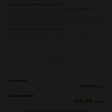
"Formula 1" DERNIÈRE GENERATION
Avis à tous les amateurs de cookie, nous avons le
shake parfait
pour vous !
Notre nouvelle saveur Cookie Crunch vous ravira !
Avec un mélange parfait de protéines de haute qualité, de fibres, de vitamines
et minéraux, cette Formula 1 nouvelle génération vous apportera un délicieux
mélange de saveurs douces et crunchy à la fois.
Préparé avec des ingrédients adaptés aux végétaliens et aux végétariens, il
complète les carences possibles en Calcium, vitamine D, Zinc, Fer et vitamine
B12. Il ne contient pas de gluten ni de colorants ni arômes artificiels.
Laissez-vous emporter par les délicieux "Formule 1" de DERNIÈRE
GÉNÉRATION, idéale pour le bien-être psychophysique et le contrôle du poids
perte de poids, minceur
prise de masse musculaire
Montre plus
garder le poids et la forme pour toujours
aliment sain et complet, nutrition équilibrée
soutien nutritionnel aux athlètes et aux sportifs
Au public:
CARACTÉRISTIQUES PRINCIPALES
61.00
EURO
Un repas complet et équilibré dans un verre
Faible en calories
seulement 214 kcal pour un repas
Aux membres:
45.50
Teneur élevée en protéines
(protéines végétales)
EURO
Apport
complet et équilibré
en nutriments essentiels
25 vitamines et sels minéraux
Combien de paquets voulez-vous acheter: